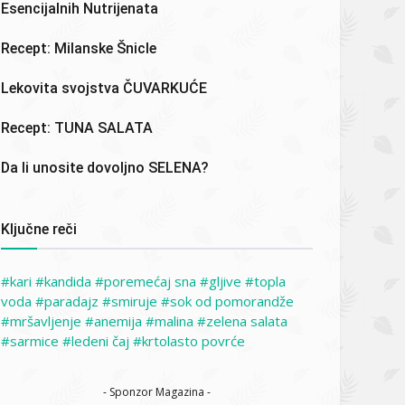
Esencijalnih Nutrijenata
Recept: Milanske Šnicle
Lekovita svojstva ČUVARKUĆE
Recept: TUNA SALATA
Da li unosite dovoljno SELENA?
Ključne reči
kari
kandida
poremećaj sna
gljive
topla
voda
paradajz
smiruje
sok od pomorandže
mršavljenje
anemija
malina
zelena salata
sarmice
ledeni čaj
krtolasto povrće
- Sponzor Magazina -