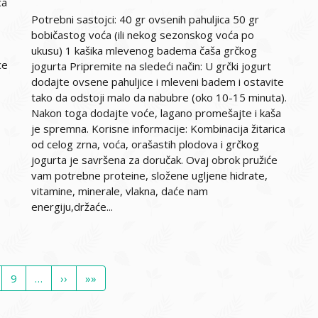
ca
Potrebni sastojci: 40 gr ovsenih pahuljica 50 gr
bobičastog voća (ili nekog sezonskog voća po
ukusu) 1 kašika mlevenog badema čaša grčkog
ce
jogurta Pripremite na sledeći način: U grčki jogurt
dodajte ovsene pahuljice i mleveni badem i ostavite
tako da odstoji malo da nabubre (oko 10-15 minuta).
Nakon toga dodajte voće, lagano promešajte i kaša
je spremna. Korisne informacije: Kombinacija žitarica
od celog zrna, voća, orašastih plodova i grčkog
jogurta je savršena za doručak. Ovaj obrok pružiće
vam potrebne proteine, složene ugljene hidrate,
vitamine, minerale, vlakna, daće nam
energiju,držaće...
ge
Page
9
…
Next
››
Last
»»
page
page