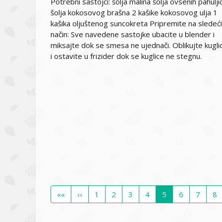
Potrebni sastojci: šolja malina šolja ovsenih pahulji
šolja kokosovog brašna 2 kašike kokosovog ulja 1
kašika oljuštenog suncokreta Pripremite na sledeći
način: Sve navedene sastojke ubacite u blender i
miksajte dok se smesa ne ujednači. Oblikujte kugli
i ostavite u frizider dok se kuglice ne stegnu.
Pagination
First
««
Previous
‹‹
Page
1
Page
2
Page
3
Page
4
Current
5
Page
6
Page
7
Pa
8
page
page
page