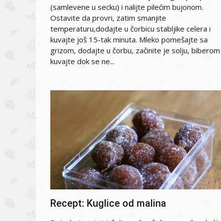
(samlevene u secku) i nalijte pilećim bujonom.
Ostavite da provri, zatim smanjite
temperaturu,dodajte u čorbicu stabljike celera i
kuvajte još 15-tak minuta. Mleko pomešajte sa
grizom, dodajte u čorbu, začinite je solju, biberom 
kuvajte dok se ne...
Recept: Kuglice od malina