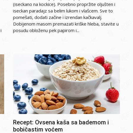
(iseckano na kockice). Posebno propržite oljušten i
iseckan paradajz sa belim lukom i vlašcem. Sve to
pomešati, dodati začine i izrendan kačkavalj.
Dobijenom masom premazati kriške hleba, stavite u
i
posudu obloženu pek papirom i...
Recept: Ovsena kaša sa bademom i
bobičastim voćem