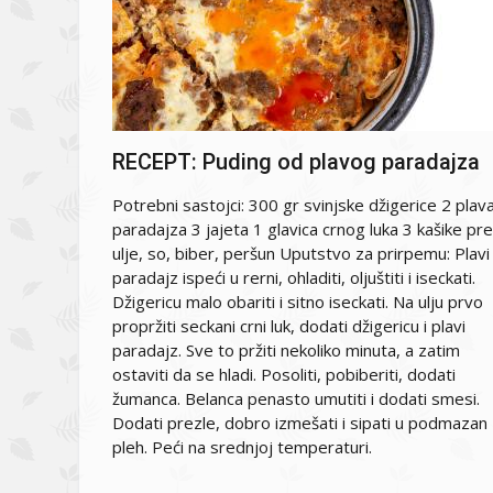
RECEPT: Puding od plavog paradajza
Potrebni sastojci: 300 gr svinjske džigerice 2 plav
paradajza 3 jajeta 1 glavica crnog luka 3 kašike pre
ulje, so, biber, peršun Uputstvo za prirpemu: Plavi
paradajz ispeći u rerni, ohladiti, oljuštiti i iseckati.
Džigericu malo obariti i sitno iseckati. Na ulju prvo
propržiti seckani crni luk, dodati džigericu i plavi
paradajz. Sve to pržiti nekoliko minuta, a zatim
ostaviti da se hladi. Posoliti, pobiberiti, dodati
žumanca. Belanca penasto umutiti i dodati smesi.
Dodati prezle, dobro izmešati i sipati u podmazan
pleh. Peći na srednjoj temperaturi.