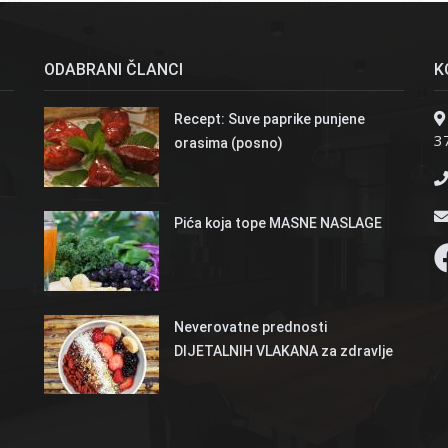
ODABRANI ČLANCI
K
Recept: Suve paprike punjene
37
orasima (posno)
Pića koja tope MASNE NASLAGE
Neverovatne prednosti
DIJETALNIH VLAKANA za zdravlje