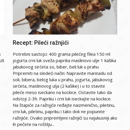
Recept: Pileći ražnjići
a
Potrebni sastojci: 400 grama pilećeg filea 150 ml
zli
jogurta crni luk sveža paprika maslinovo ulje 1 kašika
jabukovog sirćeta so, biber, beli luk u prahu
Pripremiti na sledeći način: Napravite marinadu od
soli, bibera, belog luka u prahu, jogurta, jabukovog
sirćeta, maslinovog ulja (2 kašike) i u to stavite
pileće meso iseckano na kockice. Ostavite tako da
odstoji 2-3h. Papriku i crni luk iseckajte na kockice.
Na štapiće za ražnjjće ređajte naizmenično, piletinu,
crni luk, piletinu, papriku i tako dok ne popunite
ražnjiće. Ovako pripremljeni ražnjići su najukusniji ako
ih pečete na roštilju...