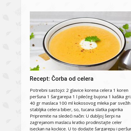
Recept: Čorba od celera
Potrebni sastojci: 2 glavice korena celera 1 koren
peršuna 1 šargarepa 1 l pilećeg bujona 1 kašika gr
40 gr maslaca 100 ml kokosovog mleka par svežih
stabljika celera biber, so, tucana slatka paprika
Pripremite na sledeći način: U dubljoj šerpi na
zagrejanom maslacu kratko prodinstajte celer
iseckan na kockice. U to dodajte šargarepu i peršu