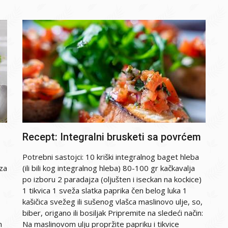
Recept: Integralni brusketi sa povrćem
Potrebni sastojci: 10 kriški integralnog baget hleba
iza
(ili bili kog integralnog hleba) 80-100 gr kačkavalja
po izboru 2 paradajza (oljušten i iseckan na kockice)
1 tikvica 1 sveža slatka paprika čen belog luka 1
kašičica svežeg ili sušenog vlašca maslinovo ulje, so,
biber, origano ili bosiljak Pripremite na sledeći način:
n
Na maslinovom ulju propržite papriku i tikvice