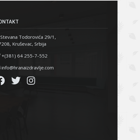
ONTAKT
Stevana Todorovića 29/1,
208, Kruševac, Srbija
+(381) 64 255-7-552
info@hranaizdravlje.com