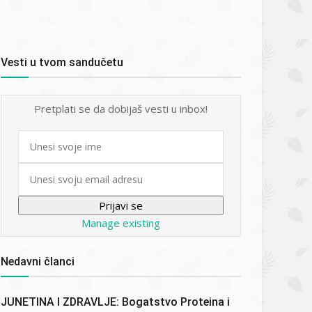
Vesti u tvom sandučetu
Pretplati se da dobijaš vesti u inbox!
First
name
Email
Manage existing
Nedavni članci
JUNETINA I ZDRAVLJE: Bogatstvo Proteina i