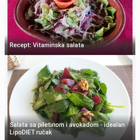
Recept: Vitaminska salata
Salata sa piletinom i avokadom - idealan
LipoDIET ručak