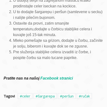
U dubljoj šerpi na zagrejanom maslacu kratko
prodinstajte celer iseckan na kockice.
U to dodajte šargarepu i peršun (samlevene u secku)
i nalijte pilećim bujonom.
Ostavite da provri, zatim smanjite
temperaturu,dodajte u čorbicu stabljike celera i
kuvajte još 15-tak minuta.
Mleko pomešajte sa grizom, dodajte u čorbu, začinite
je solju, biberom i kuvajte dok se ne zgusne.
Pre služenja stabljike celera izvaditi iz čorbe, i
pospite čorbu sa malo tucane paprike.
Pratite nas na našoj
Facebook stranici
Tagovi
celer
šargarepa
peršun
ručak