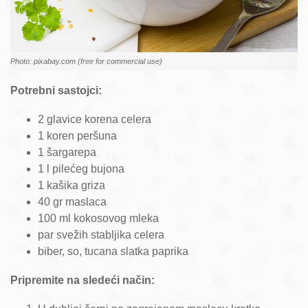
Photo: pixabay.com (free for commercial use)
Potrebni sastojci:
2 glavice korena celera
1 koren peršuna
1 šargarepa
1 l pilećeg bujona
1 kašika griza
40 gr maslaca
100 ml kokosovog mleka
par svežih stabljika celera
biber, so, tucana slatka paprika
Pripremite na sledeći način: