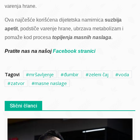
varenja hrane.
Ova najčešće korišćena dijetetska namirnica
suzbija
apetit
, podstiče varenje hrane, ubrzava metabolizam i
pomaže kod procesa
topljenja masnih naslaga
.
Pratite nas na našoj
Facebook stranici
Tagovi
mršavljenje
đumbir
zeleni čaj
voda
zatvor
masne naslage
Slični članci