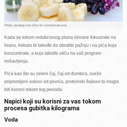
Photo: pixabay.com (free for commercial use)
Kada se tokom redukcionog plana ishrane fokusirate na
hranu, trebalo bi takođe da obratite pažnju i na pića koja
konzumirate, a koja takođe utiču na vaš program
mršavljenja.
Pića kao što su zeleni čaj, čaj od đumbira, sveže
pripremljeni sokovi od povrća, proteinski šejkovi bi mogla
biti korisni tokom tog perioda.
Napici koji su korisni za vas tokom
procesa gubitka kilograma
Voda