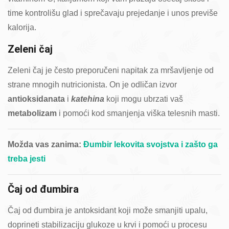
time kontrolišu glad i sprečavaju prejedanje i unos previše
kalorija.
Zeleni čaj
Zeleni čaj je često preporučeni napitak za mršavljenje od
strane mnogih nutricionista. On je odličan izvor
antioksidanata
i
katehina
koji mogu ubrzati vaš
metabolizam
i pomoći kod smanjenja viška telesnih masti.
Možda vas zanima:
Đumbir lekovita svojstva i zašto ga
treba jesti
Čaj od đumbira
Čaj od đumbira je antoksidant koji može smanjiti upalu,
doprineti stabilizaciju glukoze u krvi i pomoći u procesu