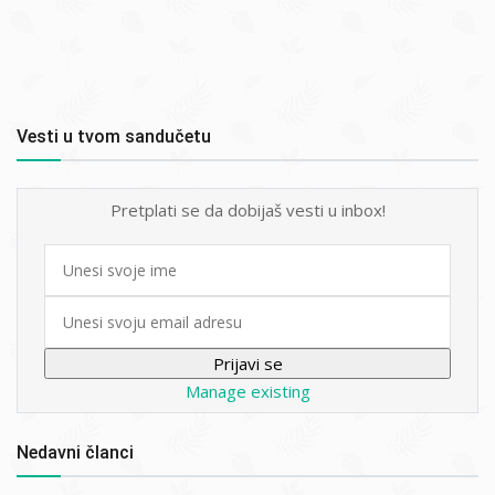
Vesti u tvom sandučetu
Pretplati se da dobijaš vesti u inbox!
First
name
Email
Manage existing
Nedavni članci