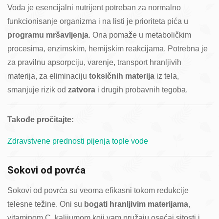
Voda je esencijalni nutrijent potreban za normalno
funkcionisanje organizma i na listi je prioriteta pića u
programu mršavljenja
. Ona pomaže u metaboličkim
procesima, enzimskim, hemijskim reakcijama. Potrebna je
za pravilnu apsorpciju, varenje, transport hranljivih
materija, za eliminaciju
toksičnih materija
iz tela,
smanjuje rizik od
zatvora
i drugih probavnih tegoba.
Takođe pročitajte:
Zdravstvene prednosti pijenja tople vode
Sokovi od povrća
Sokovi od povrća su veoma efikasni tokom redukcije
telesne težine. Oni su
bogati hranljivim materijama
,
vitaminom C, kalijumom koji vam pružaju osećaj sitosti i