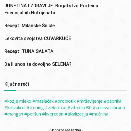
JUNETINA I ZDRAVLJE: Bogatstvo Proteina i
Esencijalnih Nutrijenata
Recept: Milanske Šnicle
Lekovita svojstva ČUVARKUĆE
Recept: TUNA SALATA
Da li unosite dovoljno SELENA?
Ključne reči
kozje mleko
maslačak
probiotik
mršavljenje
paprika
karvakrol
trening
zeleni čaj
vitamin B6
zdrava ishrana
mangan
peršun
kvercetin
alkalizacija
mučnina
- Sponzor Magazina -