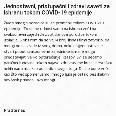
Jednostavni, pristupačni i zdravi saveti za
ishranu tokom COVID-19 epidemije
Životi mnogih porodica su se promenili tokom COVID-19
epidemije. To se ne odnosi samo na ishranu već i na
svakodnevni zajednički život članova porodice tokom
izolacije. S obzirom da se veliki broj škola i firmi zatvorio, da
mnogi od nas rade iz svog doma, neke najjednostavnije
stvari poput svakodnevne zajedničke ishrane mogu
predstavljati veliko opterećenje i izazov. Svi se sećamo
paničnih kupovina tokom najave zdravstvene krize i nestašicu
nekih namirnica kao posledica svega toga. Da zlo bude veće,
kao što već spomenusmo, mnogo ljudi je ostalo bez ikakvih
novčanih prihoda. Iako mnogi...
Pratite nas