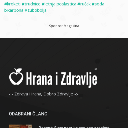
kroketi
trudnice
letnja poslastica
ručak
soda
bikarbona
zubobolja
- Sponzor Magazina -
-:- Zdrava Hrana, Dobro Zdravlje -:-
ODABRANI ČLANCI
Recept: Suve paprike punjene orasima