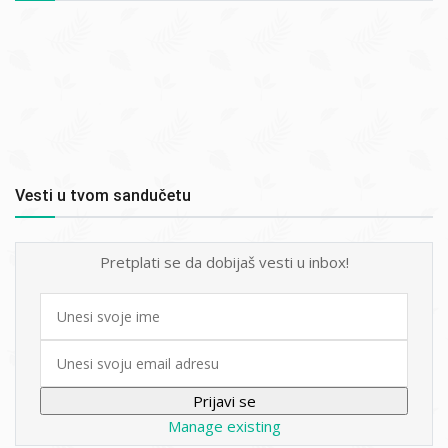
Vesti u tvom sandučetu
Pretplati se da dobijaš vesti u inbox!
First
name
Email
Manage existing