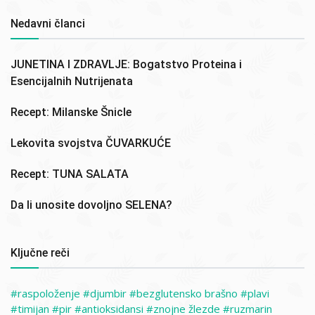
Nedavni članci
JUNETINA I ZDRAVLJE: Bogatstvo Proteina i
Esencijalnih Nutrijenata
Recept: Milanske Šnicle
Lekovita svojstva ČUVARKUĆE
Recept: TUNA SALATA
Da li unosite dovoljno SELENA?
Ključne reči
raspoloženje
djumbir
bezglutensko brašno
plavi
timijan
pir
antioksidansi
znojne žlezde
ruzmarin