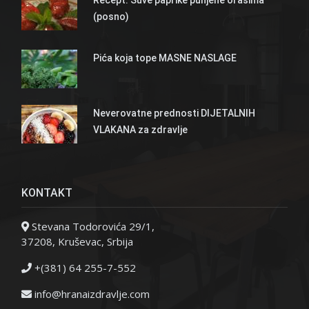
(posno)
Pića koja tope MASNE NASLAGE
Neverovatne prednosti DIJETALNIH
VLAKANA za zdravlje
KONTAKT
Stevana Todorovića 29/1,
37208, Kruševac, Srbija
+(381) 64 255-7-552
info@hranaizdravlje.com