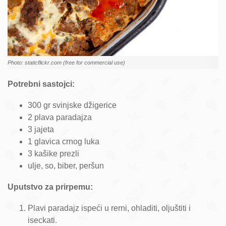
Photo: staticflickr.com (free for commercial use)
Potrebni sastojci:
300 gr svinjske džigerice
2 plava paradajza
3 jajeta
1 glavica crnog luka
3 kašike prezli
ulje, so, biber, peršun
Uputstvo za prirpemu:
Plavi paradajz ispeći u rerni, ohladiti, oljuštiti i
iseckati.