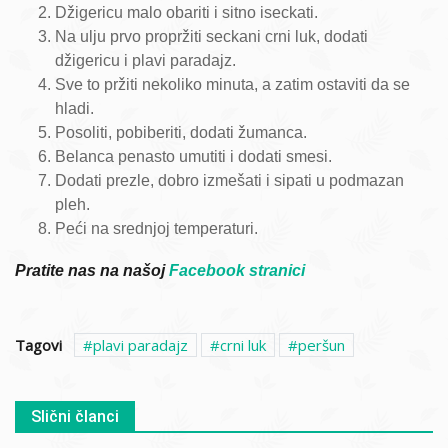
Džigericu malo obariti i sitno iseckati.
Na ulju prvo propržiti seckani crni luk, dodati
džigericu i plavi paradajz.
Sve to pržiti nekoliko minuta, a zatim ostaviti da se
hladi.
Posoliti, pobiberiti, dodati žumanca.
Belanca penasto umutiti i dodati smesi.
Dodati prezle, dobro izmešati i sipati u podmazan
pleh.
Peći na srednjoj temperaturi.
Pratite nas na našoj
Facebook stranici
Tagovi
plavi paradajz
crni luk
peršun
Slični članci