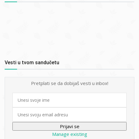
Vesti u tvom sandučetu
Pretplati se da dobijaš vesti u inbox!
First
name
Email
Manage existing