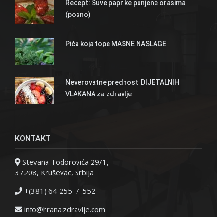
Recept: Suve paprike punjene orasima
(posno)
Pića koja tope MASNE NASLAGE
Neverovatne prednosti DIJETALNIH
VLAKANA za zdravlje
KONTAKT
Stevana Todorovića 29/1,
37208, Kruševac, Srbija
+(381) 64 255-7-552
info@hranaizdravlje.com