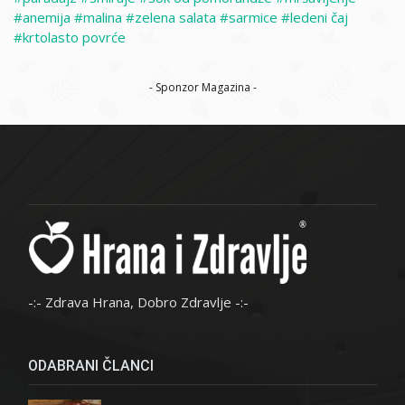
anemija
malina
zelena salata
sarmice
ledeni čaj
krtolasto povrće
- Sponzor Magazina -
-:- Zdrava Hrana, Dobro Zdravlje -:-
ODABRANI ČLANCI