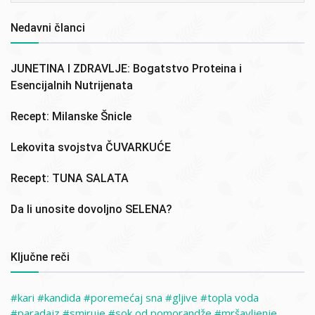
Nedavni članci
JUNETINA I ZDRAVLJE: Bogatstvo Proteina i
Esencijalnih Nutrijenata
Recept: Milanske Šnicle
Lekovita svojstva ČUVARKUĆE
Recept: TUNA SALATA
Da li unosite dovoljno SELENA?
Ključne reči
kari
kandida
poremećaj sna
gljive
topla voda
paradajz
smiruje
sok od pomorandže
mršavljenje