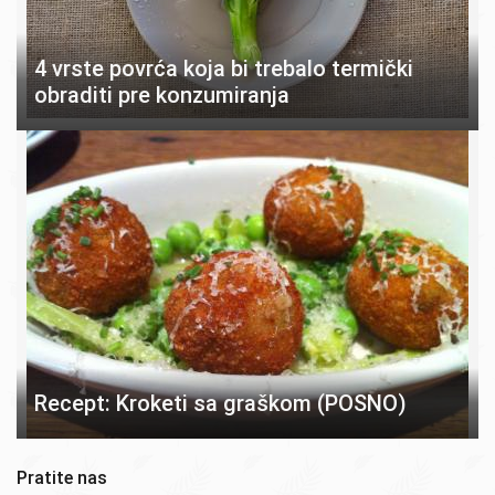
4 vrste povrća koja bi trebalo termički
obraditi pre konzumiranja
Recept: Kroketi sa graškom (POSNO)
Pratite nas