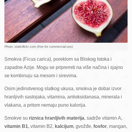
Photo: staticflickr.com (free for commercial use)
Smokva (Ficus carica), poreklom sa Bliskog Istoka i
zapadne Azije. Mogu se pripremiti na više načina i sjajno
se kombinuju sa mesom i sirevima.
Osim jedinstvenog slatkog ukusa, smokva je dobar izvor
hranljivih sastojaka, vitamina, antioksidanasa, minerala i
vlakana, a pritom nemaju puno kalorija.
Smokve su
riznica hranljivih materija
, sadrže vitamin A,
vitamin B1,
vitamin B2,
kalcijum
, gvožđe,
fosfor
, mangan,