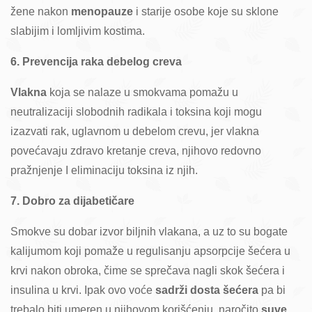
žene nakon
menopauze
i starije osobe koje su sklone
slabijim i lomljivim kostima.
6. Prevencija raka debelog creva
Vlakna
koja se nalaze u smokvama pomažu u
neutralizaciji slobodnih radikala i toksina koji mogu
izazvati rak, uglavnom u debelom crevu, jer vlakna
povećavaju zdravo kretanje creva, njihovo redovno
pražnjenje I eliminaciju toksina iz njih.
7. Dobro za dijabetičare
Smokve su dobar izvor biljnih vlakana, a uz to su bogate
kalijumom koji pomaže u regulisanju apsorpcije šećera u
krvi nakon obroka, čime se sprečava nagli skok šećera i
insulina u krvi. Ipak ovo voće
sadrži dosta šećera
pa bi
trebalo biti umeren u njihovom korišćenju, naročito
suve