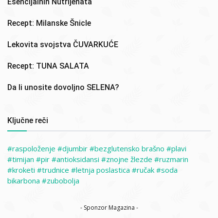
Esencijalnih Nutrijenata
Recept: Milanske Šnicle
Lekovita svojstva ČUVARKUĆE
Recept: TUNA SALATA
Da li unosite dovoljno SELENA?
Ključne reči
raspoloženje
djumbir
bezglutensko brašno
plavi
timijan
pir
antioksidansi
znojne žlezde
ruzmarin
kroketi
trudnice
letnja poslastica
ručak
soda
bikarbona
zubobolja
- Sponzor Magazina -