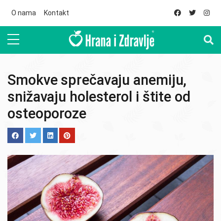
Skip to main content
O nama
Kontakt
Smokve sprečavaju anemiju,
snižavaju holesterol i štite od
osteoporoze
Image