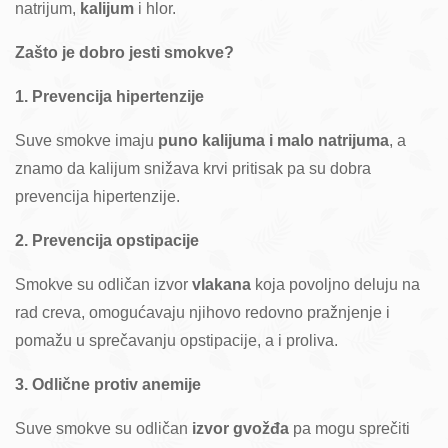
natrijum,
kalijum
i hlor.
Zašto je dobro jesti smokve?
1. Prevencija hipertenzije
Suve smokve imaju
puno kalijuma i malo natrijuma
, a
znamo da kalijum snižava krvi pritisak pa su dobra
prevencija hipertenzije.
2. Prevencija opstipacije
Smokve su odličan izvor
vlakana
koja povoljno deluju na
rad creva, omogućavaju njihovo redovno pražnjenje i
pomažu u sprečavanju opstipacije, a i proliva.
3. Odlične protiv anemije
Suve smokve su odličan
izvor gvožđa
pa mogu sprečiti