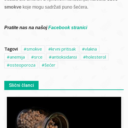
smokve
koje mogu sadržati puno šećera.
Pratite nas na našoj
Facebook stranici
Tagovi
smokve
krvni pritisak
vlakna
anemija
srce
antioksidansi
holesterol
osteoporoza
šećer
Slični članci