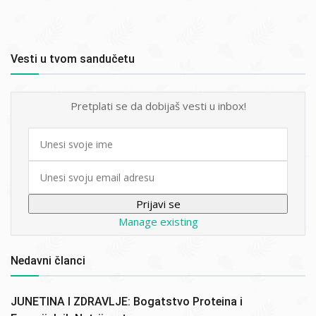
Vesti u tvom sandučetu
Pretplati se da dobijaš vesti u inbox!
First
name
Email
Manage existing
Nedavni članci
JUNETINA I ZDRAVLJE: Bogatstvo Proteina i