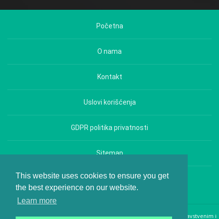
Početna
O nama
Kontakt
Uslovi korišćenja
GDPR politika privatnosti
Sitemap
This website uses cookies to ensure you get
Copyright © Hrana i Zdravlje - All rights reserved.
the best experience on our website.
Learn more
Web magazin Hrana i Zdravlje pruža opšte informacije i diskusije o zdravstvenim i