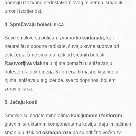
anemiju izazvanu nedostatkom ovog minerala, smanjiti
umor i iscrljenost.
4. Sprečavaju bolesti srca
Suve smokve su odličan izvor
antioksidanata
, koji
neutrališu slobodne radikale, čuvaju krvne sudove od
oštećenja čime smajuju rizik od srčanih bolesti.
Rastvorljiva vlakna
u njima pomažu u snižavanju
holesterola dok omega-3 i omega-6 masne kiseline u
njima, snižavaju trigliceride, sve to doprinosi boljem
zdravlju srca.
5. Jačaju kosti
Smokve su bogate mineralima
kalcijumom i fosforom
glavnim strukturnim komponentama kostiju, daju im jačinu i
smanjuju rizik od
osteoporoze
pa su odlična voćka za