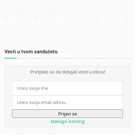
Vesti u tvom sandučetu
Pretplati se da dobijaš vesti u inbox!
First
name
Email
Manage existing