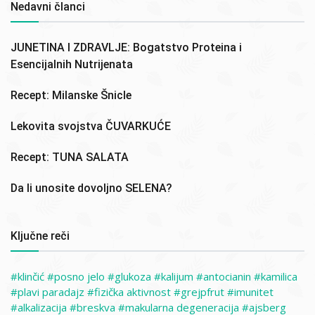
Nedavni članci
JUNETINA I ZDRAVLJE: Bogatstvo Proteina i
Esencijalnih Nutrijenata
Recept: Milanske Šnicle
Lekovita svojstva ČUVARKUĆE
Recept: TUNA SALATA
Da li unosite dovoljno SELENA?
Ključne reči
klinčić
posno jelo
glukoza
kalijum
antocianin
kamilica
plavi paradajz
fizička aktivnost
grejpfrut
imunitet
alkalizacija
breskva
makularna degeneracija
ajsberg