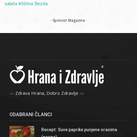
salata
štitna žlezda
- Sponzor Magazina -
-:- Zdrava Hrana, Dobro Zdravlje -:-
ODABRANI ČLANCI
Recept: Suve paprike punjene orasima
(posno)