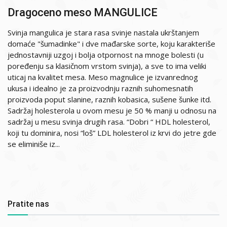
Dragoceno meso MANGULICE
Svinja mangulica je stara rasa svinje nastala ukrštanjem
domaće "šumadinke" i dve mađarske sorte, koju karakteriše
jednostavniji uzgoj i bolja otpornost na mnoge bolesti (u
poređenju sa klasičnom vrstom svinja), a sve to ima veliki
uticaj na kvalitet mesa. Meso magnulice je izvanrednog
ukusa i idealno je za proizvodnju raznih suhomesnatih
proizvoda poput slanine, raznih kobasica, sušene šunke itd.
Sadržaj holesterola u ovom mesu je 50 % manji u odnosu na
sadržaj u mesu svinja drugih rasa. “Dobri “ HDL holesterol,
koji tu dominira, nosi “loš” LDL holesterol iz krvi do jetre gde
se eliminiše iz...
Pratite nas