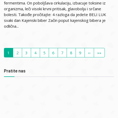
fermentima. On poboljšava cirkulaciju, izbacuje toksine iz
organizma, leči visoki krvni pritisak, glavobolju i srčane
bolesti. Takođe pročitajte: 4 razloga da jedete BELI LUK
svaki dan Kajenski biber Začin poput kajenskog bibera je
odlična...
Pagination
Current
1
Page
2
Page
3
Page
4
Page
5
Page
6
Page
7
Page
8
Page
9
Next
››
Last
»»
page
page
page
Pratite nas