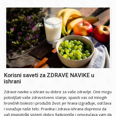
Korisni saveti za ZDRAVE NAVIKE u
ishrani
Zdrave navike u ishrani su dobre za vaše zdravlje. One mogu
poboljšati vaše zdravstveno stanje, spasiti vas od mnogih
hroničnih bolesti i produžiti život jer hrana izgrađuje, održava
i osnažuje naše telo. Pravilna i zdrava ishrana doprinosi da
vaš imunološki sistem dobro funkcioniše i omogućava vam da