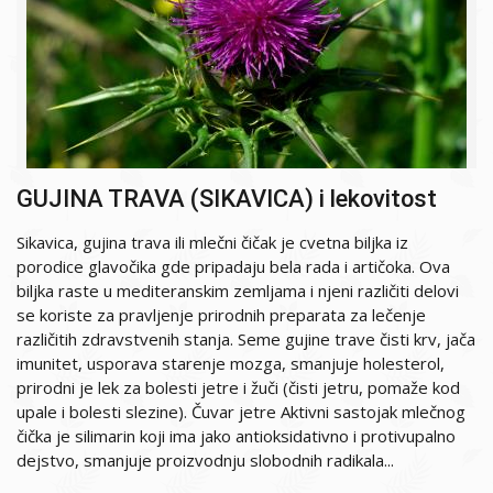
GUJINA TRAVA (SIKAVICA) i lekovitost
Sikavica, gujina trava ili mlečni čičak je cvetna biljka iz
porodice glavočika gde pripadaju bela rada i artičoka. Ova
biljka raste u mediteranskim zemljama i njeni različiti delovi
se koriste za pravljenje prirodnih preparata za lečenje
različitih zdravstvenih stanja. Seme gujine trave čisti krv, jača
imunitet, usporava starenje mozga, smanjuje holesterol,
prirodni je lek za bolesti jetre i žuči (čisti jetru, pomaže kod
upale i bolesti slezine). Čuvar jetre Aktivni sastojak mlečnog
čička je silimarin koji ima jako antioksidativno i protivupalno
dejstvo, smanjuje proizvodnju slobodnih radikala...