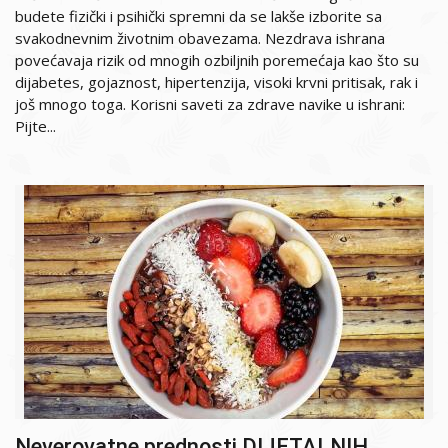
budete fizički i psihički spremni da se lakše izborite sa
svakodnevnim životnim obavezama. Nezdrava ishrana
povećavaja rizik od mnogih ozbiljnih poremećaja kao što su
dijabetes, gojaznost, hipertenzija, visoki krvni pritisak, rak i
još mnogo toga. Korisni saveti za zdrave navike u ishrani:
Pijte...
Neverovatne prednosti DIJETALNIH