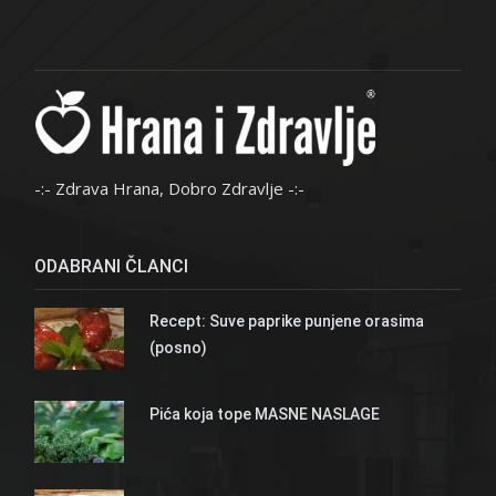
-:- Zdrava Hrana, Dobro Zdravlje -:-
ODABRANI ČLANCI
Recept: Suve paprike punjene orasima
(posno)
Pića koja tope MASNE NASLAGE