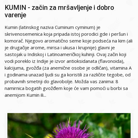
KUMIN - začin za mršavljenje i dobro
varenje
Kumin (latinskog naziva Cuminum cyminum) je
skrivenosemenica koja pripada istoj porodici gde i peršun i
komorač. Njegovo aromatično seme koje podseća na kim (ali
je drugačije arome, mirisa i ukusa i krupnije) glavni je
sastojak u Indiskoj i Latinoameričkoj kuhinji. Ovaj začin koji
vodi poreklo iz Indije je izvor antioksidanata (flavonoida),
kalcijuma, gvožđa (za anemične osobe je odličan), vitamina A
i godinama unazad ljudi su ga koristili za različite tegobe, od
probavnih smetnji do glavobolje. Možda vas zanima: 8
namirnica bogatih gvožđem koje će vam pomoći u borbi sa
anemijom Kumin ili...