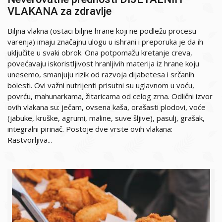
VLAKANA za zdravlje
Biljna vlakna (ostaci biljne hrane koji ne podležu procesu
varenja) imaju značajnu ulogu u ishrani i preporuka je da ih
uključite u svaki obrok. Ona potpomažu kretanje creva,
povećavaju iskoristljivost hranljivih materija iz hrane koju
unesemo, smanjuju rizik od razvoja dijabetesa i srčanih
bolesti. Ovi važni nutrijenti prisutni su uglavnom u voću,
povrću, mahunarkama, žitaricama od celog zrna. Odlični izvor
ovih vlakana su: ječam, ovsena kaša, orašasti plodovi, voće
(jabuke, kruške, agrumi, maline, suve šljive), pasulj, grašak,
integralni pirinač. Postoje dve vrste ovih vlakana:
Rastvorljiva...