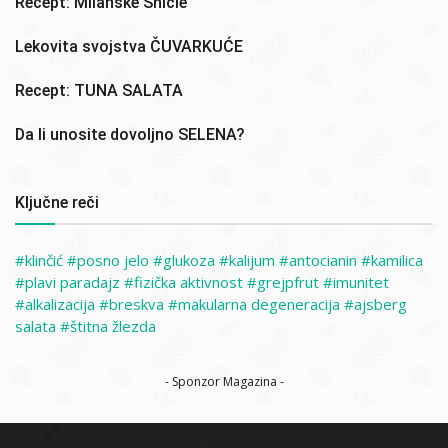
Recept: Milanske Šnicle
Lekovita svojstva ČUVARKUĆE
Recept: TUNA SALATA
Da li unosite dovoljno SELENA?
Ključne reči
klinčić
posno jelo
glukoza
kalijum
antocianin
kamilica
plavi paradajz
fizička aktivnost
grejpfrut
imunitet
alkalizacija
breskva
makularna degeneracija
ajsberg
salata
štitna žlezda
- Sponzor Magazina -