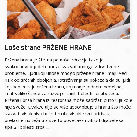
Loše strane PRŽENE HRANE
Pržena hrana je štetna po naše zdravlje i ako je
svakodnevno jedete može izazvati mnoge zdrvstvene
probleme. Ljudi koji unose mnogo pržene hrane i maju veći
rizik od srčanih oboljenja. Istraživanja su pokazala da su ljudi
koji konzmiraju prženu hranu, najmanje jednom nedeljno,
imali velike šanse za razvoj srčanih bolesti i dijabetesa.
Pržena i brza hrana iz restorana može sadržati puno ulja koje
nije sveže. Ovakvo ulje se više apsorpbuje u hranu što može
izazvati visok nivo holesterola, visoki krvni pritisak,
prekomernu težinu a sve to povećava rizik od dijabetesa
tipa 2 i bolesti srca i...