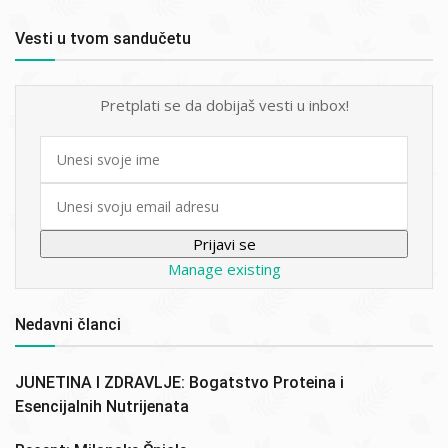
Vesti u tvom sandučetu
Pretplati se da dobijaš vesti u inbox!
First
name
Email
Manage existing
Nedavni članci
JUNETINA I ZDRAVLJE: Bogatstvo Proteina i
Esencijalnih Nutrijenata