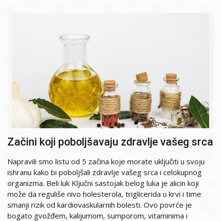
Začini koji poboljšavaju zdravlje vašeg srca
Napravili smo listu od 5 začina koje morate uključiti u svoju
ishranu kako bi poboljšali zdravlje vašeg srca i celokupnog
organizma. Beli luk Ključni sastojak belog luka je alicin koji
može da reguliše nivo holesterola, triglicerida u krvi i time
smanji rizik od kardiovaskularnih bolesti. Ovo povrće je
bogato gvožđem, kalijumom, sumporom, vitaminima i