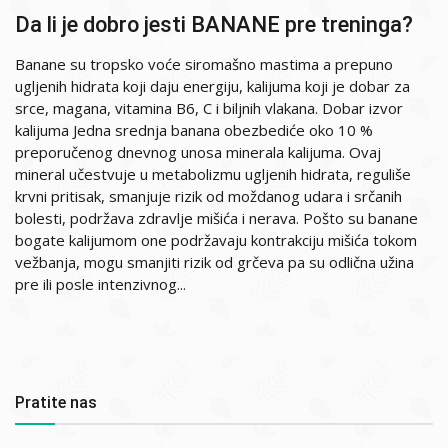
Da li je dobro jesti BANANE pre treninga?
Banane su tropsko voće siromašno mastima a prepuno
ugljenih hidrata koji daju energiju, kalijuma koji je dobar za
srce, magana, vitamina B6, C i biljnih vlakana. Dobar izvor
kalijuma Jedna srednja banana obezbediće oko 10 %
preporučenog dnevnog unosa minerala kalijuma. Ovaj
mineral učestvuje u metabolizmu ugljenih hidrata, reguliše
krvni pritisak, smanjuje rizik od moždanog udara i srčanih
bolesti, podržava zdravlje mišića i nerava. Pošto su banane
bogate kalijumom one podržavaju kontrakciju mišića tokom
vežbanja, mogu smanjiti rizik od grčeva pa su odlična užina
pre ili posle intenzivnog...
Pratite nas