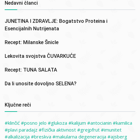
Nedavni članci
JUNETINA I ZDRAVLJE: Bogatstvo Proteina i
Esencijalnih Nutrijenata
Recept: Milanske Šnicle
Lekovita svojstva ČUVARKUĆE
Recept: TUNA SALATA
Da li unosite dovoljno SELENA?
Ključne reči
klinčić
posno jelo
glukoza
kalijum
antocianin
kamilica
plavi paradajz
fizička aktivnost
grejpfrut
imunitet
alkalizacija
breskva
makularna degeneracija
ajsberg