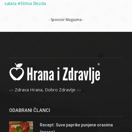
salata
štitna žlezda
- Sponzor Magazina -
-:- Zdrava Hrana, Dobro Zdravlje -:-
ODABRANI ČLANCI
Recept: Suve paprike punjene orasima
(posno)