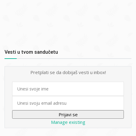
Vesti u tvom sandučetu
Pretplati se da dobijaš vesti u inbox!
First
name
Email
Manage existing