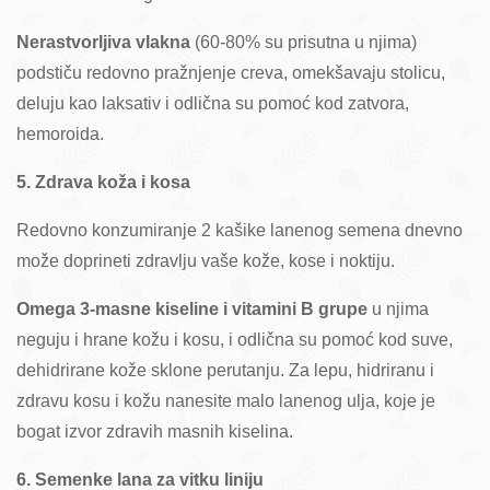
Nerastvorljiva vlakna
(60-80% su prisutna u njima)
podstiču redovno pražnjenje creva, omekšavaju stolicu,
deluju kao laksativ i odlična su pomoć kod zatvora,
hemoroida.
5. Zdrava koža i kosa
Redovno konzumiranje 2 kašike lanenog semena dnevno
može doprineti zdravlju vaše kože, kose i noktiju.
Omega 3-masne kiseline i vitamini B grupe
u njima
neguju i hrane kožu i kosu, i odlična su pomoć kod suve,
dehidrirane kože sklone perutanju. Za lepu, hidriranu i
zdravu kosu i kožu nanesite malo lanenog ulja, koje je
bogat izvor zdravih masnih kiselina.
6. Semenke lana za vitku liniju