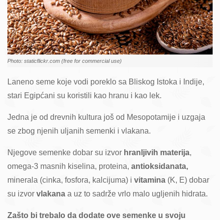
Photo: staticflickr.com (free for commercial use)
Laneno seme koje vodi poreklo sa Bliskog Istoka i Indije,
stari Egipćani su koristili kao hranu i kao lek.
Jedna je od drevnih kultura još od Mesopotamije i uzgaja
se zbog njenih uljanih semenki i vlakana.
Njegove semenke dobar su izvor
hranljivih materija
,
omega-3 masnih kiselina, proteina,
antioksidanata,
minerala (cinka, fosfora, kalcijuma) i
vitamina
(K, E) dobar
su izvor
vlakana
a uz to sadrže vrlo malo ugljenih hidrata.
Zašto bi trebalo da dodate ove semenke u svoju