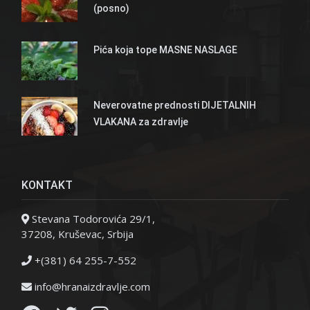
(posno)
Pića koja tope MASNE NASLAGE
Neverovatne prednosti DIJETALNIH
VLAKANA za zdravlje
KONTAKT
Stevana Todorovića 29/1,
37208, Kruševac, Srbija
+(381) 64 255-7-552
info@hranaizdravlje.com