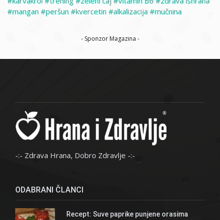
karvakrol
trening
zeleni čaj
vitamin B6
zdrava ishrana
mangan
peršun
kvercetin
alkalizacija
mučnina
- Sponzor Magazina -
-:- Zdrava Hrana, Dobro Zdravlje -:-
ODABRANI ČLANCI
Recept: Suve paprike punjene orasima