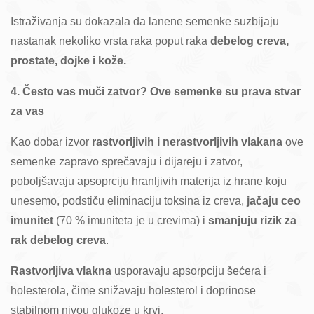
Istraživanja su dokazala da lanene semenke suzbijaju
nastanak nekoliko vrsta raka poput raka
debelog creva,
prostate, dojke i kože.
4. Često vas muči zatvor? Ove semenke su prava stvar
za vas
Kao dobar izvor
rastvorljivih i nerastvorljivih vlakana
ove
semenke zapravo sprečavaju i dijareju i zatvor,
poboljšavaju apsoprciju hranljivih materija iz hrane koju
unesemo, podstiču eliminaciju toksina iz creva,
jačaju ceo
imunitet
(70 % imuniteta je u crevima) i
smanjuju rizik za
rak debelog creva
.
Rastvorljiva vlakna
usporavaju apsorpciju šećera i
holesterola, čime snižavaju holesterol i doprinose
stabilnom nivou glukoze u krvi.