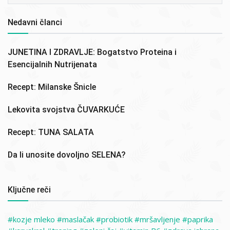
Nedavni članci
JUNETINA I ZDRAVLJE: Bogatstvo Proteina i
Esencijalnih Nutrijenata
Recept: Milanske Šnicle
Lekovita svojstva ČUVARKUĆE
Recept: TUNA SALATA
Da li unosite dovoljno SELENA?
Ključne reči
kozje mleko
maslačak
probiotik
mršavljenje
paprika