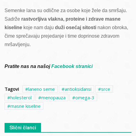
Semenke lana su odlične za osobe koje žele da smršaju.
Sadrže
rastvorljiva vlakna, proteine i zdrave masne
kiseline
koje nam daju
duži osećaj sitosti
nakon obroka,
čime sprečavaju prejedanje i time doprinose zdravom
mršavljenju.
Pratite nas na našoj
Facebook stranici
Tagovi
laneno seme
antioksidansi
srce
holesterol
menopauza
omega-3
masne kiseline
Slični članci