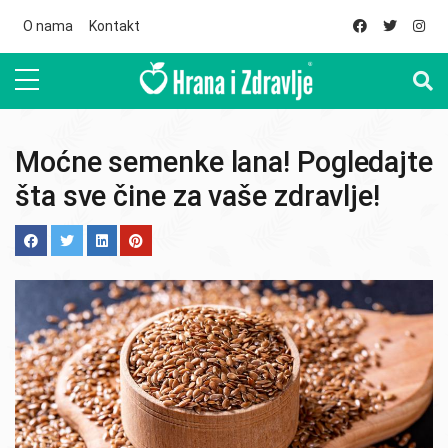
Skip to main content
O nama
Kontakt
Moćne semenke lana! Pogledajte
šta sve čine za vaše zdravlje!
Image