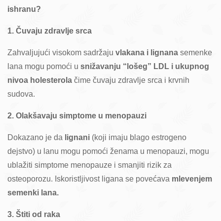
ishranu?
1. Čuvaju zdravlje srca
Zahvaljujući visokom sadržaju
vlakana i lignana
semenke
lana mogu pomoći u
snižavanju “lošeg” LDL i ukupnog
nivoa holesterola
čime čuvaju zdravlje srca i krvnih
sudova.
2. Olakšavaju simptome u menopauzi
Dokazano je da
lignani
(koji imaju blago estrogeno
dejstvo) u lanu mogu pomoći ženama u menopauzi, mogu
ublažiti simptome menopauze i smanjiti rizik za
osteoporozu. Iskoristljivost ligana se povećava
mlevenjem
semenki lana.
3. Štiti od raka