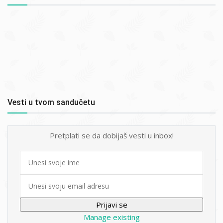
Vesti u tvom sandučetu
Pretplati se da dobijaš vesti u inbox!
First
name
Email
Manage existing