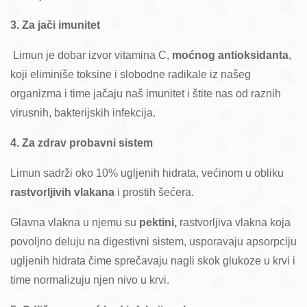
3. Za jači imunitet
Limun je dobar izvor vitamina C,
moćnog antioksidanta
,
koji eliminiše toksine i slobodne radikale iz našeg
organizma i time jačaju naš imunitet i štite nas od raznih
virusnih, bakterijskih infekcija.
4. Za zdrav probavni sistem
Limun sadrži oko 10% ugljenih hidrata, većinom u obliku
rastvorljivih vlakana
i prostih šećera.
Glavna vlakna u njemu su
pektini,
rastvorljiva vlakna koja
povoljno deluju na digestivni sistem, usporavaju apsorpciju
ugljenih hidrata čime sprečavaju nagli skok glukoze u krvi i
time normalizuju njen nivo u krvi.