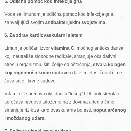
5. Odlična pomoć kod infekcije grla
Voda sa limunom je odlična pomoć kod infekcije grla,
zahvaljujući svojim
antibakterijskim svojstvima.
6. Za zdrav kardiovaskularni sistem
Limun je odličan izvor
vitamina C,
moćnog antioksidansa,
koji neutrališe slobodne radikale, smanjuje oksidativni
stres u organizmu, štiti ćelije od oštećenja,
stvara kolagen
koji regeneriše krvne sudove
i daje im elastičnost čime
čuva srce i krvne sudove.
Vitamin C sprečava oksidaciju “lošeg” LDL holesterola i
sprečava njegovo taloženje na zidovima arterija čime
smanjuje rizik za kardiovaskularne bolesti,
poput srčanog
i moždanog udara.