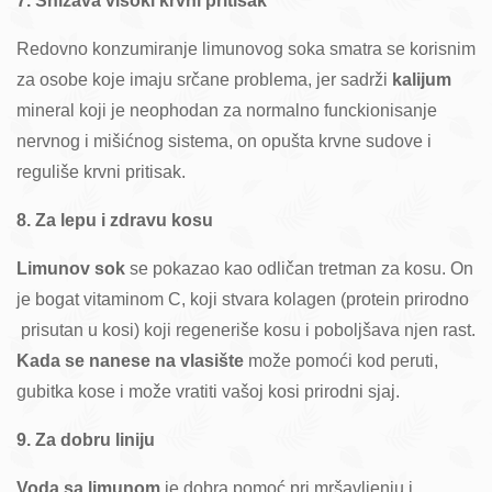
7. Snižava visoki krvni pritisak
Redovno konzumiranje limunovog soka smatra se korisnim
za osobe koje imaju srčane problema, jer sadrži
kalijum
mineral koji je neophodan za normalno funckionisanje
nervnog i mišićnog sistema, on opušta krvne sudove i
reguliše krvni pritisak.
8. Za lepu i zdravu kosu
Limunov sok
se pokazao kao odličan tretman za kosu. On
je bogat vitaminom C, koji stvara kolagen (protein prirodno
prisutan u kosi) koji regeneriše kosu i poboljšava njen rast.
Kada se nanese na vlasište
može pomoći kod peruti,
gubitka kose i može vratiti vašoj kosi prirodni sjaj.
9. Za dobru liniju
Voda sa limunom
je dobra pomoć pri mršavljenju i