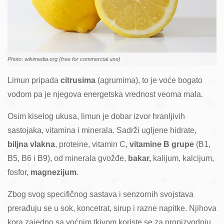
Photo: wikimedia.org (free for commercial use)
Limun pripada
citrusima
(agrumima), to je voće bogato
vodom pa je njegova energetska vrednost veoma mala.
Osim kiselog ukusa, limun je dobar izvor hranljivih
sastojaka, vitamina i minerala. Sadrži ugljene hidrate,
biljna vlakna
, proteine, vitamin C,
vitamine B grupe
(B1,
B5, B6 i B9), od minerala gvožđe,
bakar,
kalijum, kalcijum,
fosfor,
magnezijum
.
Zbog svog specifičnog sastava i senzornih svojstava
prerađuju se u sok, koncetrat, sirup i razne napitke. Njihova
kora zajedno sa voćnim tkivom koriste se za propizvodnju