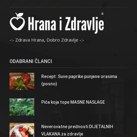
-:- Zdrava Hrana, Dobro Zdravlje -:-
ODABRANI ČLANCI
Recept: Suve paprike punjene orasima
(posno)
Pića koja tope MASNE NASLAGE
Neverovatne prednosti DIJETALNIH
VLAKANA za zdravlje