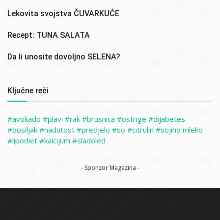
Lekovita svojstva ČUVARKUĆE
Recept: TUNA SALATA
Da li unosite dovoljno SELENA?
Ključne reči
avokado
plavi
rak
brusnica
ostrige
dijabetes
bosiljak
nadutost
predjelo
so
citrulin
sojino mleko
lipodiet
kalcijum
sladoled
- Sponzor Magazina -