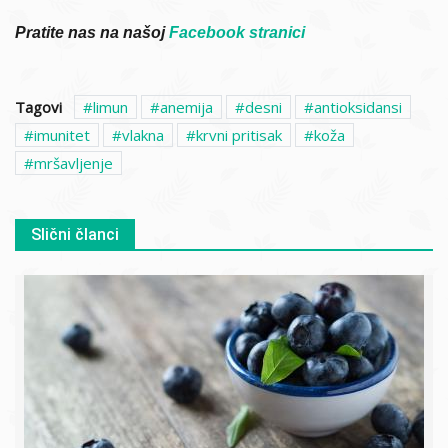
Pratite nas na našoj
Facebook stranici
Tagovi
limun
anemija
desni
antioksidansi
imunitet
vlakna
krvni pritisak
koža
mršavljenje
Slični članci