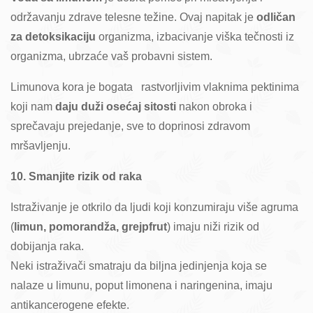
održavanju zdrave telesne težine. Ovaj napitak je
odličan
za detoksikaciju
organizma, izbacivanje viška tečnosti iz
organizma, ubrzaće vaš probavni sistem.
Limunova kora je bogata rastvorljivim vlaknima pektinima
koji nam
daju duži osećaj sitosti
nakon obroka i
sprečavaju prejedanje, sve to doprinosi zdravom
mršavljenju.
10. Smanjite rizik od raka
Istraživanje je otkrilo da ljudi koji konzumiraju više agruma
(
limun, pomorandža, grejpfrut
) imaju niži rizik od
dobijanja raka.
Neki istraživači smatraju da biljna jedinjenja koja se
nalaze u limunu, poput limonena i naringenina, imaju
antikancerogene efekte.