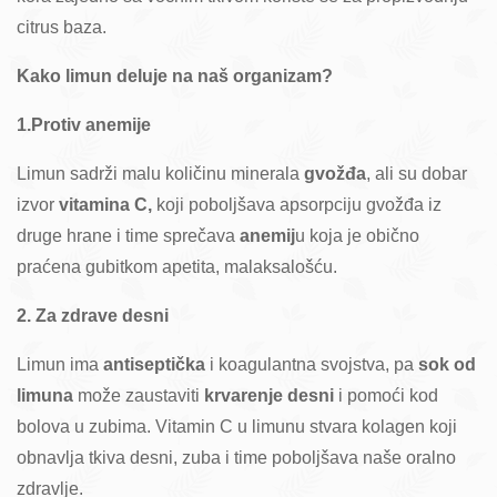
citrus baza.
Kako limun deluje na naš organizam?
1.Protiv anemije
Limun sadrži malu količinu minerala
gvožđa
, ali su dobar
izvor
vitamina C,
koji poboljšava apsorpciju gvožđa iz
druge hrane i time sprečava
anemij
u koja je obično
praćena gubitkom apetita, malaksalošću.
2. Za zdrave desni
Limun ima
antiseptička
i koagulantna svojstva, pa
sok od
limuna
može zaustaviti
krvarenje desni
i pomoći kod
bolova u zubima. Vitamin C u limunu stvara kolagen koji
obnavlja tkiva desni, zuba i time poboljšava naše oralno
zdravlje.