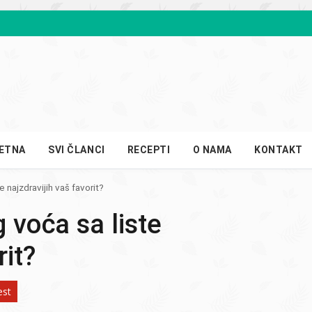
ETNA
SVI ČLANCI
RECEPTI
O NAMA
KONTAKT
e najzdravijih vaš favorit?
g voća sa liste
rit?
est