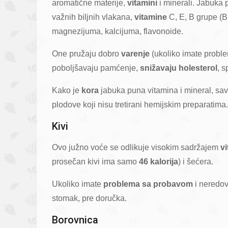
aromatične materije,
vitamini
i minerali. Jabuka
važnih biljnih vlakana,
vitamine
C, E, B grupe (B
magnezijuma, kalcijuma, flavonoide.
One pružaju dobro
varenje
(ukoliko imate proble
poboljšavaju pamćenje,
snižavaju holesterol
, s
Kako je
kora
jabuka puna vitamina i mineral, sav
plodove koji nisu tretirani hemijskim preparatima.
Kivi
Ovo južno voće se odlikuje visokim sadržajem
vi
prosečan kivi ima samo
46 kalorija
) i šećera.
Ukoliko imate
problema sa probavom
i neredov
stomak, pre doručka.
Borovnica