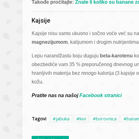
Takođe pročitajte:
Znate li koliko su banane 
Kajsije
Kajsije nisu samo ukusno i sočno voće već su n
magnezijumom
, kalijumom i drugim nutrijentim
Lepu narandžastu boju duguju
beta-karotenu
ko
obezbediće vam 35 % preporučenog dnevnog unos
hranljivih materija bez mnogo kalorija (3 kajsije
kožu.
Pratite nas na našoj
Facebook stranici
Tagovi
jabuka
kivi
borovnica
bana