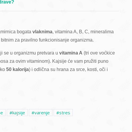
zdrave?
amirnica bogata
vlaknima
, vitamina A, B, C, mineralima
a bitnim za pravilno funkcionisanje organizma.
ji se u organizmu pretvara u
vitamina A
(tri ove voćkice
a za ovim vitaminom). Kajsije će vam pružiti puno
 oko
50 kalorija
) i odlična su hrana za srce, kosti, oči i
ne
kajsije
varenje
stres