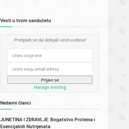
Vesti u tvom sandučetu
Pretplati se da dobijaš vesti u inbox!
First
name
Email
Manage existing
Nedavni članci
JUNETINA I ZDRAVLJE: Bogatstvo Proteina i
Esencijalnih Nutrijenata