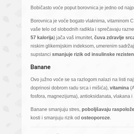
Bobičasto voće poput borovnica je jedno od najpo
Borovnica je voće bogato vlaknima, vitaminom C
vaše telo od slobodnih radikla i sprečavaju razn
57 kalorija
) jača vaš imunitet,
čuva zdravlje src
niskim glikemijskim indeksom, umerenim sadržaj
supstanci
smanjuje rizik od insulinske rezisten
Banane
Ovo južno voće se sa razlogom nalazi na listi naj
doprinosi dobrom radu srca i mišića),
vitamina
(A
fosfora, magnezijuma), antioksidanata, vlakana 
Banane smanjuju stres,
poboljšavaju raspolož
kosti i smanjuju rizik od
osteoporoze
.