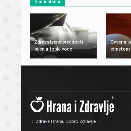
Slični članci
Zdravstvene prednosti
Ovsena k
pijenja tople vode
cimetom
-:- Zdrava Hrana, Dobro Zdravlje -:-