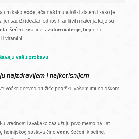
sa tim kako
voće
jača naš imunološki sistem i kako je
jer sadrži idealan odnos hranljivih materija koje su
oda
, šećeri, kiseline,
azotne materije
, bojene i
i
i vitamini.
šavaju vašu probavu
ju najzdravijem i najkorisnijem
t? Dve voćke dnevno pružiće podršku vašem imunološkom
sku vrednost i svakako zaslužuju prvo mesto na listi
g hemijskog sastava čine
voda
, šećeri, kiseline,