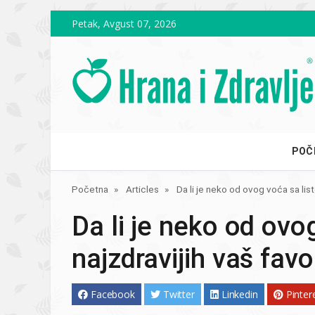
Skip to main content
Petak, Avgust 07, 2026
POČ
Početna
Articles
Da li je neko od ovog voća sa list
Da li je neko od ovo
najzdravijih vaš favo
Facebook
Twitter
Linkedin
Pinter