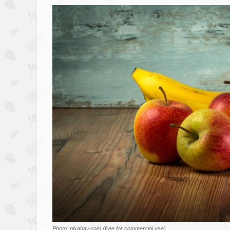
Image
Photo: pixabay.com (free for commercial use)