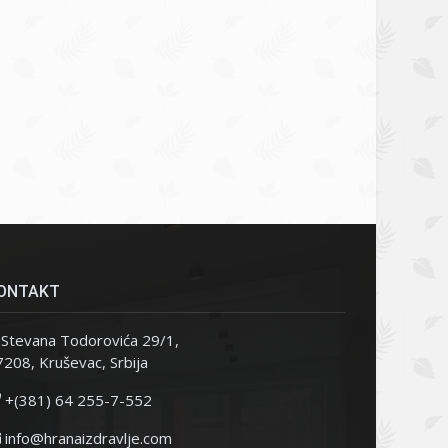
ONTAKT
Stevana Todorovića 29/1,
208, Kruševac, Srbija
+(381) 64 255-7-552
info@hranaizdravlje.com