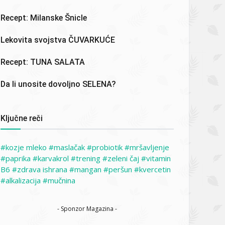
Recept: Milanske Šnicle
Lekovita svojstva ČUVARKUĆE
Recept: TUNA SALATA
Da li unosite dovoljno SELENA?
Ključne reči
kozje mleko
maslačak
probiotik
mršavljenje
paprika
karvakrol
trening
zeleni čaj
vitamin
B6
zdrava ishrana
mangan
peršun
kvercetin
alkalizacija
mučnina
- Sponzor Magazina -