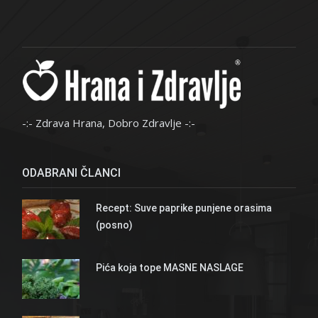
-:- Zdrava Hrana, Dobro Zdravlje -:-
ODABRANI ČLANCI
Recept: Suve paprike punjene orasima
(posno)
Pića koja tope MASNE NASLAGE