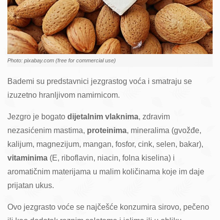
Photo: pixabay.com (free for commercial use)
Bademi su predstavnici jezgrastog voća i smatraju se
izuzetno hranljivom namirnicom.
Jezgro je bogato
dijetalnim vlaknima
, zdravim
nezasićenim mastima,
proteinima
, mineralima (gvožđe,
kalijum, magnezijum, mangan, fosfor, cink, selen, bakar),
vitaminima
(E, riboflavin, niacin, folna kiselina) i
aromatičnim materijama u malim količinama koje im daje
prijatan ukus.
Ovo jezgrasto voće se najčešće konzumira sirovo, pečeno