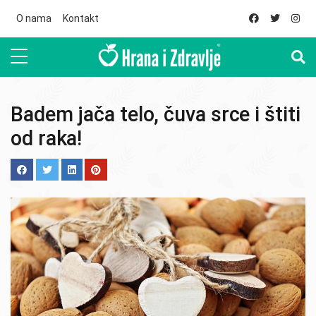
Skip to main content
O nama
Kontakt
Badem jača telo, čuva srce i štiti
od raka!
Image