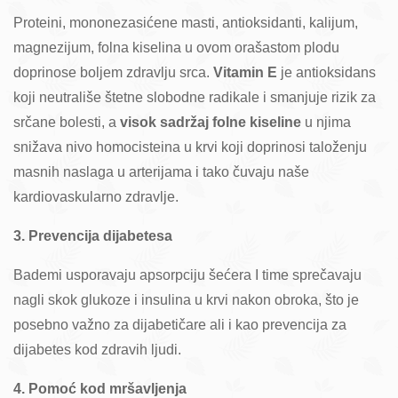
Proteini, mononezasićene masti, antioksidanti, kalijum,
magnezijum, folna kiselina u ovom orašastom plodu
doprinose boljem zdravlju srca.
Vitamin E
je antioksidans
koji neutrališe štetne slobodne radikale i smanjuje rizik za
srčane bolesti, a
visok sadržaj folne kiseline
u njima
snižava nivo homocisteina u krvi koji doprinosi taloženju
masnih naslaga u arterijama i tako čuvaju naše
kardiovaskularno zdravlje.
3. Prevencija dijabetesa
Bademi usporavaju apsorpciju šećera I time sprečavaju
nagli skok glukoze i insulina u krvi nakon obroka, što je
posebno važno za dijabetičare ali i kao prevencija za
dijabetes kod zdravih ljudi.
4. Pomoć kod mršavljenja