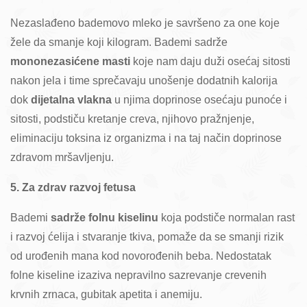
Nezaslađeno bademovo mleko je savršeno za one koje
žele da smanje koji kilogram. Bademi sadrže
mononezasićene masti
koje nam daju duži osećaj sitosti
nakon jela i time sprečavaju unošenje dodatnih kalorija
dok
dijetalna vlakna
u njima doprinose osećaju punoće i
sitosti, podstiču kretanje creva, njihovo pražnjenje,
eliminaciju toksina iz organizma i na taj način doprinose
zdravom mršavljenju.
5. Za zdrav razvoj fetusa
Bademi
sadrže folnu kiselinu
koja podstiče normalan rast
i razvoj ćelija i stvaranje tkiva, pomaže da se smanji rizik
od urođenih mana kod novorođenih beba. Nedostatak
folne kiseline izaziva nepravilno sazrevanje crevenih
krvnih zrnaca, gubitak apetita i anemiju.