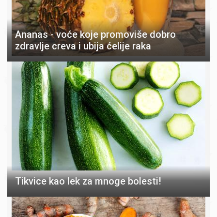
Ananas - voće koje promoviše dobro
zdravlje creva i ubija ćelije raka
Tikvice kao lek za mnoge bolesti!