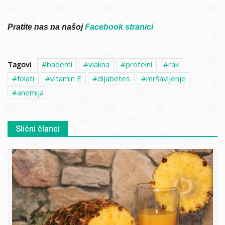
Pratite nas na našoj
Facebook stranici
Tagovi
bademi
vlakna
proteini
rak
folati
vitamin E
dijabetes
mršavljenje
anemija
Slični članci