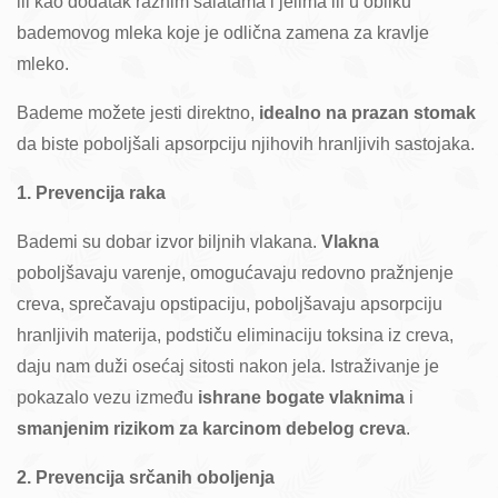
ili kao dodatak raznim salatama i jelima ili u obliku
bademovog mleka koje je odlična zamena za kravlje
mleko.
Bademe možete jesti direktno,
idealno na prazan stomak
da biste poboljšali apsorpciju njihovih hranljivih sastojaka.
1. Prevencija raka
Bademi su dobar izvor biljnih vlakana.
Vlakna
poboljšavaju varenje, omogućavaju redovno pražnjenje
creva, sprečavaju opstipaciju, poboljšavaju apsorpciju
hranljivih materija, podstiču eliminaciju toksina iz creva,
daju nam duži osećaj sitosti nakon jela. Istraživanje je
pokazalo vezu između
ishrane bogate vlaknima
i
smanjenim rizikom za karcinom debelog creva
.
2. Prevencija srčanih oboljenja