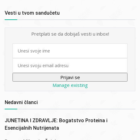
Vesti u tvom sandučetu
Pretplati se da dobijaš vesti u inbox!
First
name
Email
Manage existing
Nedavni članci
JUNETINA I ZDRAVLJE: Bogatstvo Proteina i
Esencijalnih Nutrijenata