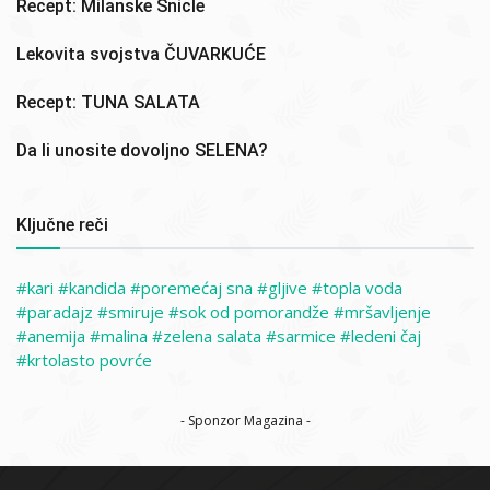
Recept: Milanske Šnicle
Lekovita svojstva ČUVARKUĆE
Recept: TUNA SALATA
Da li unosite dovoljno SELENA?
Ključne reči
kari
kandida
poremećaj sna
gljive
topla voda
paradajz
smiruje
sok od pomorandže
mršavljenje
anemija
malina
zelena salata
sarmice
ledeni čaj
krtolasto povrće
- Sponzor Magazina -