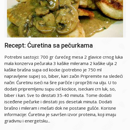
Recept: Ćuretina sa pečurkama
Potrebni sastojci: 700 gr ćurećeg mesa 2 glavice crnog luka
mala konzerva pečuraka 3 kašike milerama 2 kašike ulja 2
kašike brašna supa od kocke (potrebno je 750 ml
napravljene supe) so, biber, kari začin Pripremite na sledeći
način: Ćuretinu iseći na šire parčiće i propržiti na ulju. U to
dodati pripremljenu supu od kockice, iseckani crn luk, so,
biber i kari. Sve to dinstati 35-40 minuta. Tome dodati
isceđene pečurke i dinstati jos desetak minuta. Dodati
brašno i mileram i mešati dok ne postane gušće. Korisne
informacije: Ćuretina je savršen izvor proteina, koji imaju
gradivnu i energetsku...