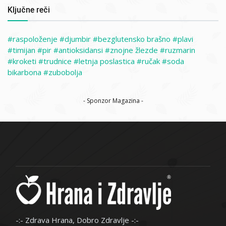
Ključne reči
raspoloženje
djumbir
bezglutensko brašno
plavi
timijan
pir
antioksidansi
znojne žlezde
ruzmarin
kroketi
trudnice
letnja poslastica
ručak
soda
bikarbona
zubobolja
- Sponzor Magazina -
-:- Zdrava Hrana, Dobro Zdravlje -:-