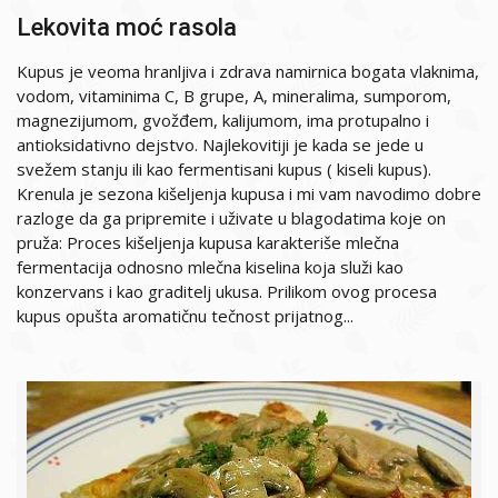
Lekovita moć rasola
Kupus je veoma hranljiva i zdrava namirnica bogata vlaknima,
vodom, vitaminima C, B grupe, A, mineralima, sumporom,
magnezijumom, gvožđem, kalijumom, ima protupalno i
antioksidativno dejstvo. Najlekovitiji je kada se jede u
svežem stanju ili kao fermentisani kupus ( kiseli kupus).
Krenula je sezona kišeljenja kupusa i mi vam navodimo dobre
razloge da ga pripremite i uživate u blagodatima koje on
pruža: Proces kišeljenja kupusa karakteriše mlečna
fermentacija odnosno mlečna kiselina koja služi kao
konzervans i kao graditelj ukusa. Prilikom ovog procesa
kupus opušta aromatičnu tečnost prijatnog...