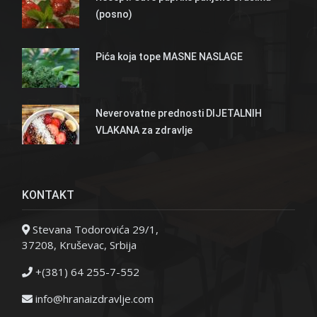
(posno)
Pića koja tope MASNE NASLAGE
Neverovatne prednosti DIJETALNIH
VLAKANA za zdravlje
KONTAKT
Stevana Todorovića 29/1,
37208, Kruševac, Srbija
+(381) 64 255-7-552
info@hranaizdravlje.com