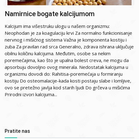
Namirnice bogate kalcijumom
Kalcijum ima višestruku ulogu u našem organizmu:
Neophodan je za koagulaciju krvi Za normalno funkcionisanje
nervnog i mišićnog sistema Važna je komponenta kostiju i
zuba Za pravilan rad srca Generalno, zdrava ishrana uključuje
obilnu količinu kalcijuma. Međutim, osobe sa nekim
poremećajima, kao što je upalna bolest creva, ne mogu da
apsorbuju dovoljno ovog minerala. Nedostatak kalcijuma u
organizmu dovodi do: Rahitisa-poremećaja u formiranju
kostiju Do osteomalacije-kada kosti postaju slabe i lomljive,
ovo se pretežno javlja kod starih ljudi Do grčeva u mišićima
Prirodni izvori kalcijuma...
Pratite nas