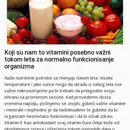
Koji su nam to vitamini posebno važni
tokom leta za normalno funkcionisanje
organizma
Naše nutritivne potrebe se menjaju tokom leta. Visoke
temperature i jako sunce mogu da ukradu iz našeg tela sve
važne mikronutrijente pa bi trebalo da prilagodite svoju
ishranu sa promenom sezone. Kad provedemo dosta
vremena napolju, počinjemo se znojiti, gubeći važne vitamine
i minerale i nephodno je da nadoknadimo te gubitke da bi
organizam nesmetano funkcionisao i da bi ostali zdravi.
Vitamin E Kao antoksidant ovaj vitamin čuva ćelije kože od
oksidativnog stresa i oštećenja tokom najtoplijih dana u