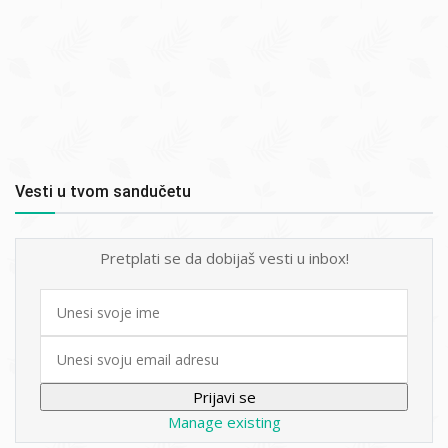
Vesti u tvom sandučetu
Pretplati se da dobijaš vesti u inbox!
First
name
Email
Manage existing