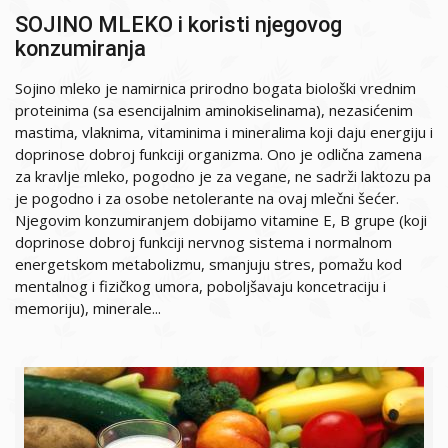
SOJINO MLEKO i koristi njegovog
konzumiranja
Sojino mleko je namirnica prirodno bogata biološki vrednim
proteinima (sa esencijalnim aminokiselinama), nezasićenim
mastima, vlaknima, vitaminima i mineralima koji daju energiju i
doprinose dobroj funkciji organizma. Ono je odlična zamena
za kravlje mleko, pogodno je za vegane, ne sadrži laktozu pa
je pogodno i za osobe netolerante na ovaj mlečni šećer.
Njegovim konzumiranjem dobijamo vitamine E, B grupe (koji
doprinose dobroj funkciji nervnog sistema i normalnom
energetskom metabolizmu, smanjuju stres, pomažu kod
mentalnog i fizičkog umora, poboljšavaju koncetraciju i
memoriju), minerale...