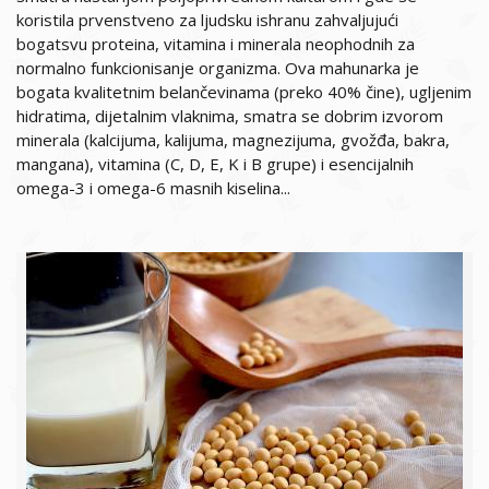
koristila prvenstveno za ljudsku ishranu zahvaljujući
bogatsvu proteina, vitamina i minerala neophodnih za
normalno funkcionisanje organizma. Ova mahunarka je
bogata kvalitetnim belančevinama (preko 40% čine), ugljenim
hidratima, dijetalnim vlaknima, smatra se dobrim izvorom
minerala (kalcijuma, kalijuma, magnezijuma, gvožđa, bakra,
mangana), vitamina (C, D, E, K i B grupe) i esencijalnih
omega-3 i omega-6 masnih kiselina...