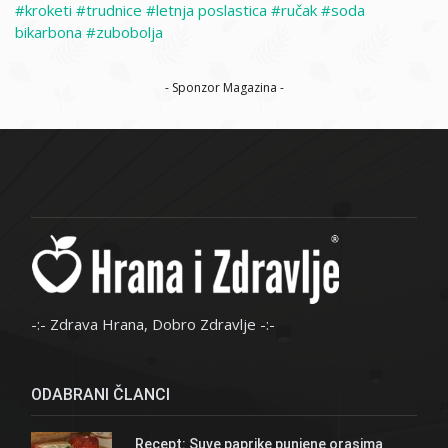
kroketi
trudnice
letnja poslastica
ručak
soda
bikarbona
zubobolja
- Sponzor Magazina -
-:- Zdrava Hrana, Dobro Zdravlje -:-
ODABRANI ČLANCI
Recept: Suve paprike punjene orasima