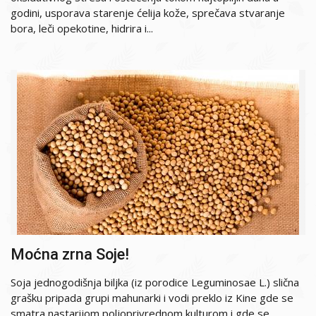
godini, usporava starenje ćelija kože, sprečava stvaranje
bora, leči opekotine, hidrira i...
Moćna zrna Soje!
Soja jednogodišnja biljka (iz porodice Leguminosae L.) slična
grašku pripada grupi mahunarki i vodi preklo iz Kine gde se
smatra nastarijom poljoprivrednom kulturom i gde se