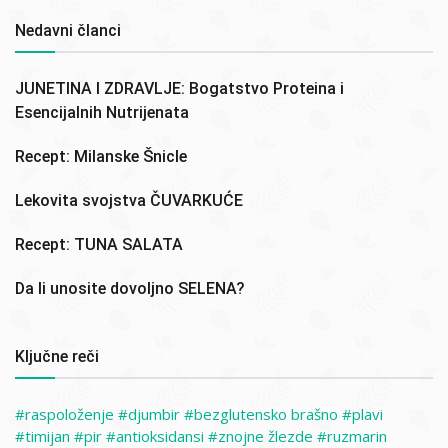
Nedavni članci
JUNETINA I ZDRAVLJE: Bogatstvo Proteina i
Esencijalnih Nutrijenata
Recept: Milanske Šnicle
Lekovita svojstva ČUVARKUĆE
Recept: TUNA SALATA
Da li unosite dovoljno SELENA?
Ključne reči
raspoloženje
djumbir
bezglutensko brašno
plavi
timijan
pir
antioksidansi
znojne žlezde
ruzmarin