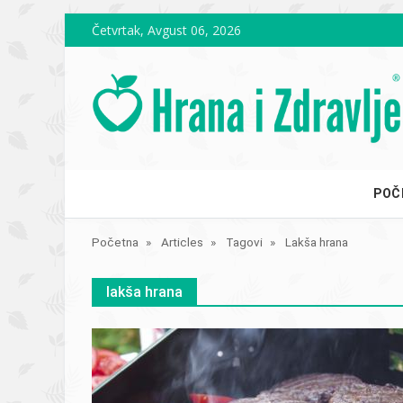
Skip to main content
Četvrtak, Avgust 06, 2026
POČ
Početna
Articles
Tagovi
Lakša hrana
lakša hrana