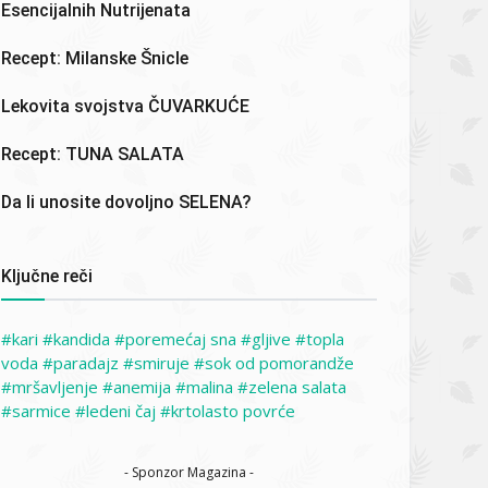
Esencijalnih Nutrijenata
Recept: Milanske Šnicle
Lekovita svojstva ČUVARKUĆE
Recept: TUNA SALATA
Da li unosite dovoljno SELENA?
Ključne reči
kari
kandida
poremećaj sna
gljive
topla
voda
paradajz
smiruje
sok od pomorandže
mršavljenje
anemija
malina
zelena salata
sarmice
ledeni čaj
krtolasto povrće
- Sponzor Magazina -