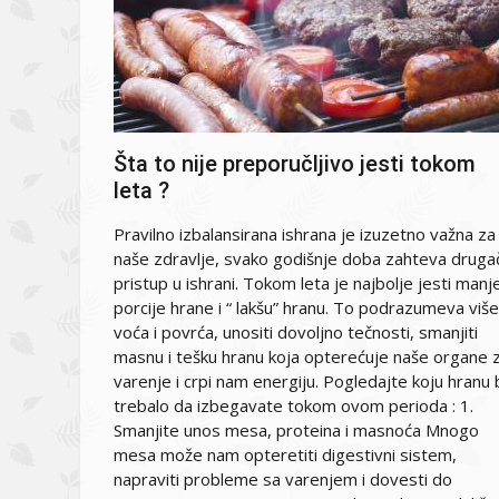
Šta to nije preporučljivo jesti tokom
leta ?
Pravilno izbalansirana ishrana je izuzetno važna za
naše zdravlje, svako godišnje doba zahteva drugač
pristup u ishrani. Tokom leta je najbolje jesti manj
porcije hrane i “ lakšu” hranu. To podrazumeva više
voća i povrća, unositi dovoljno tečnosti, smanjiti
masnu i tešku hranu koja opterećuje naše organe 
varenje i crpi nam energiju. Pogledajte koju hranu 
trebalo da izbegavate tokom ovom perioda : 1.
Smanjite unos mesa, proteina i masnoća Mnogo
mesa može nam opteretiti digestivni sistem,
napraviti probleme sa varenjem i dovesti do