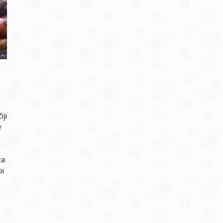
iji
e
za
bi