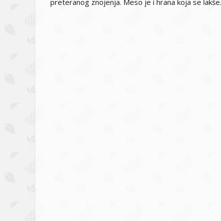
preteranog znojenja. Meso je i hrana koja se lakše.