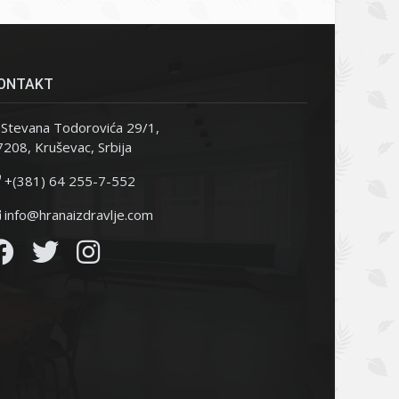
ONTAKT
Stevana Todorovića 29/1,
208, Kruševac, Srbija
+(381) 64 255-7-552
info@hranaizdravlje.com