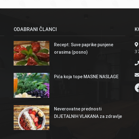
ODABRANI ČLANCI
K
Recept: Suve paprike punjene
37
orasima (posno)
Pića koja tope MASNE NASLAGE
Neverovatne prednosti
DIJETALNIH VLAKANA za zdravlje