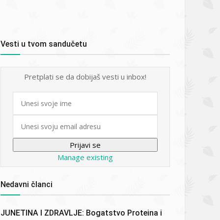
Vesti u tvom sandučetu
Pretplati se da dobijaš vesti u inbox!
First
name
Email
Manage existing
Nedavni članci
JUNETINA I ZDRAVLJE: Bogatstvo Proteina i