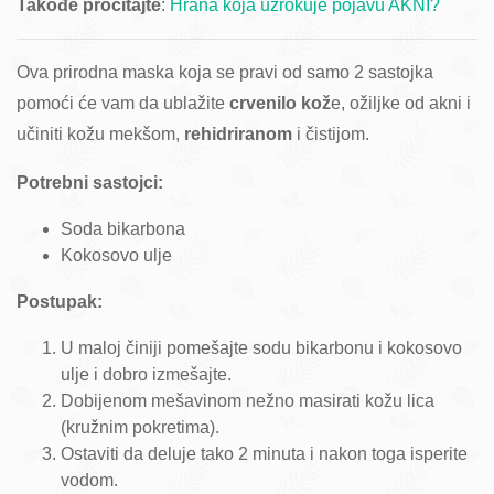
Takođe pročitajte
:
Hrana koja uzrokuje pojavu AKNI?
Ova prirodna maska koja se pravi od samo 2 sastojka
pomoći će vam da ublažite
crvenilo kož
e, ožiljke od akni i
učiniti kožu mekšom,
rehidriranom
i čistijom.
Potrebni sastojci:
Soda bikarbona
Kokosovo ulje
Postupak:
U maloj činiji pomešajte sodu bikarbonu i kokosovo
ulje i dobro izmešajte.
Dobijenom mešavinom nežno masirati kožu lica
(kružnim pokretima).
Ostaviti da deluje tako 2 minuta i nakon toga isperite
vodom.