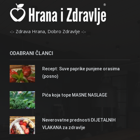
-:- Zdrava Hrana, Dobro Zdravlje -:-
ODABRANI ČLANCI
Recept: Suve paprike punjene orasima
(posno)
Pića koja tope MASNE NASLAGE
Neverovatne prednosti DIJETALNIH
VLAKANA za zdravlje