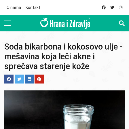
Skip to main content
O nama
Kontakt
Soda bikarbona i kokosovo ulje -
mešavina koja leči akne i
sprečava starenje kože
Image