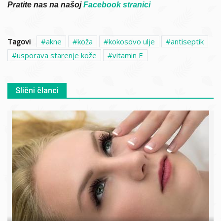
Pratite nas na našoj
Facebook stranici
Tagovi
akne
koža
kokosovo ulje
antiseptik
usporava starenje kože
vitamin E
Slični članci