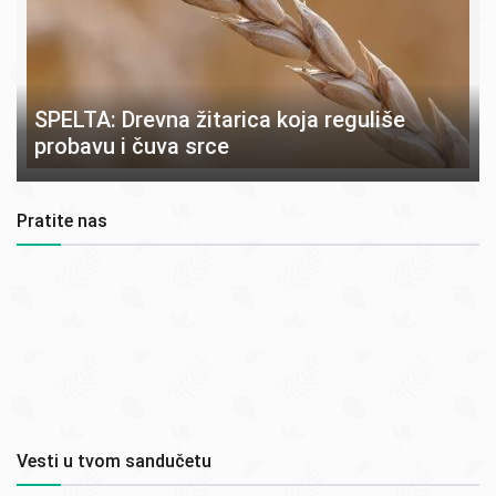
SPELTA: Drevna žitarica koja reguliše
probavu i čuva srce
Pratite nas
Vesti u tvom sandučetu