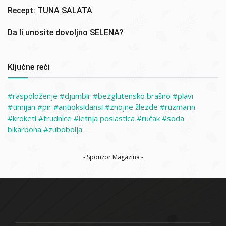
Recept: TUNA SALATA
Da li unosite dovoljno SELENA?
Ključne reči
raspoloženje
djumbir
bezglutensko brašno
plavi
timijan
pir
antioksidansi
znojne žlezde
ruzmarin
kroketi
trudnice
letnja poslastica
ručak
soda
bikarbona
zubobolja
- Sponzor Magazina -