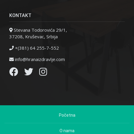
KONTAKT
Stevana Todorovića 29/1,
37208, Kruševac, Srbija
+(381) 64 255-7-552
info@hranaizdravlje.com
Početna
O nama