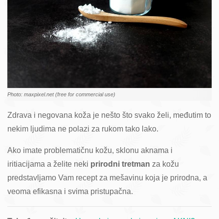
Photo: maxpixel.net (free for commercial use)
Zdrava i negovana koža je nešto što svako želi, međutim to
nekim ljudima ne polazi za rukom tako lako.
Ako imate problematičnu kožu, sklonu aknama i
iritiacijama a želite neki
prirodni tretman
za kožu
predstavljamo Vam recept za mešavinu koja je prirodna, a
veoma efikasna i svima pristupačna.