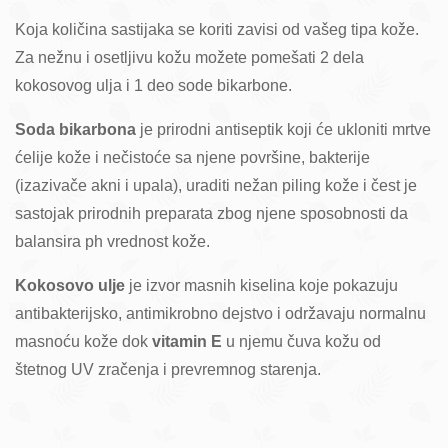
Koja količina sastijaka se koriti zavisi od vašeg tipa kože.
Za nežnu i osetljivu kožu možete pomešati 2 dela
kokosovog ulja i 1 deo sode bikarbone.
Soda bikarbona
je prirodni antiseptik koji će ukloniti mrtve
ćelije kože i nečistoće sa njene površine, bakterije
(izazivače akni i upala), uraditi nežan piling kože i čest je
sastojak prirodnih preparata zbog njene sposobnosti da
balansira ph vrednost kože.
Kokosovo ulje
je izvor masnih kiselina koje pokazuju
antibakterijsko, antimikrobno dejstvo i održavaju normalnu
masnoću kože dok
vitamin E
u njemu čuva kožu od
štetnog UV zračenja i prevremnog starenja.