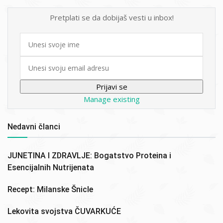
Pretplati se da dobijaš vesti u inbox!
First
name
Email
Manage existing
Nedavni članci
JUNETINA I ZDRAVLJE: Bogatstvo Proteina i
Esencijalnih Nutrijenata
Recept: Milanske Šnicle
Lekovita svojstva ČUVARKUĆE