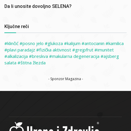
Da li unosite dovoljno SELENA?
Ključne reči
klinčić
posno jelo
glukoza
kalijum
antocianin
kamilica
plavi paradajz
fizička aktivnost
grejpfrut
imunitet
alkalizacija
breskva
makularna degeneracija
ajsberg
salata
štitna žlezda
- Sponzor Magazina -