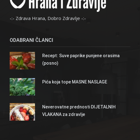
-:- Zdrava Hrana, Dobro Zdravlje -:-
ODABRANI ČLANCI
Recept: Suve paprike punjene orasima
(posno)
Pića koja tope MASNE NASLAGE
Neverovatne prednosti DIJETALNIH
VLAKANA za zdravlje