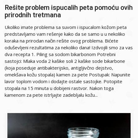
Rešite problem ispucalih peta pomoću ovih
prirodnih tretmana
Ukoliko imate problema sa suvom i ispucalom kožom peta
predstavljamo vam rešenje kako da se samo u u nekoliko
koraka na prirodan način rešite ovog problema. Bićete
oduševljeni rezultatima za nekoliko dana! Izdvojili smo za vas
dva recepta 1. Piling sa sodom bikarbonom Potrebni
sastojci: Mlaka voda 2 kašike soli 2 kašike sode bikarbone
(koja poseduje antibakterijsko, antigljivčno dejstvo,
omekšava kožu stopala) kamen za pete Postupak: Napunite
lavor toplom vodom i dodajte ostale sastojke. Potopite
stopala na 15 minuta u dobijeni rastvor. Nakon toga
kamenom za pete istrljajte zadebljalu kožu...