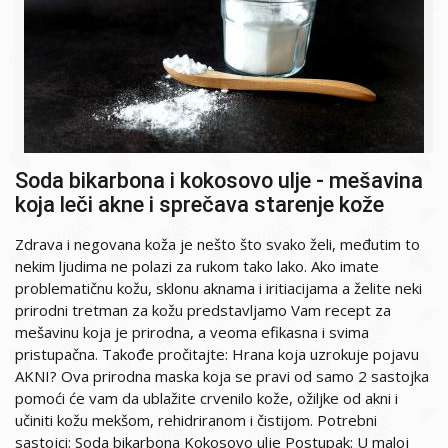
Soda bikarbona i kokosovo ulje - mešavina
koja leči akne i sprečava starenje kože
Zdrava i negovana koža je nešto što svako želi, međutim to
nekim ljudima ne polazi za rukom tako lako. Ako imate
problematičnu kožu, sklonu aknama i iritiacijama a želite neki
prirodni tretman za kožu predstavljamo Vam recept za
mešavinu koja je prirodna, a veoma efikasna i svima
pristupačna. Takođe pročitajte: Hrana koja uzrokuje pojavu
AKNI? Ova prirodna maska koja se pravi od samo 2 sastojka
pomoći će vam da ublažite crvenilo kože, ožiljke od akni i
učiniti kožu mekšom, rehidriranom i čistijom. Potrebni
sastojci: Soda bikarbona Kokosovo ulje Postupak: U maloj