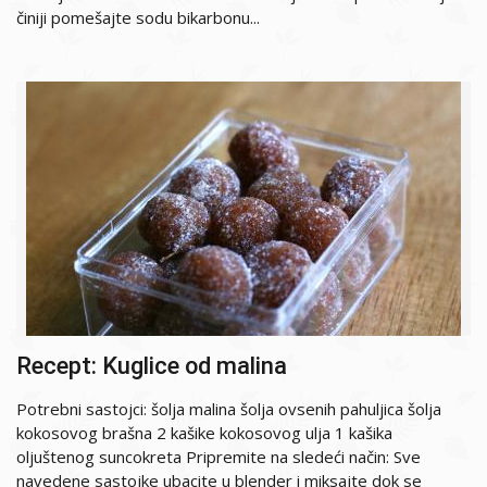
činiji pomešajte sodu bikarbonu...
Recept: Kuglice od malina
Potrebni sastojci: šolja malina šolja ovsenih pahuljica šolja
kokosovog brašna 2 kašike kokosovog ulja 1 kašika
oljuštenog suncokreta Pripremite na sledeći način: Sve
navedene sastojke ubacite u blender i miksajte dok se