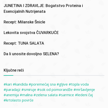
JUNETINA I ZDRAVLJE: Bogatstvo Proteina i
Esencijalnih Nutrijenata
Recept: Milanske Šnicle
Lekovita svojstva ČUVARKUĆE
Recept: TUNA SALATA
Da li unosite dovoljno SELENA?
Ključne reči
kari
kandida
poremećaj sna
gljive
topla voda
paradajz
smiruje
sok od pomorandže
mršavljenje
anemija
malina
zelena salata
sarmice
ledeni čaj
krtolasto povrće