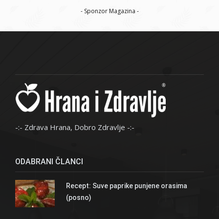
- Sponzor Magazina -
-:- Zdrava Hrana, Dobro Zdravlje -:-
ODABRANI ČLANCI
Recept: Suve paprike punjene orasima
(posno)