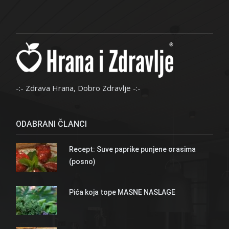
-:- Zdrava Hrana, Dobro Zdravlje -:-
ODABRANI ČLANCI
Recept: Suve paprike punjene orasima
(posno)
Pića koja tope MASNE NASLAGE