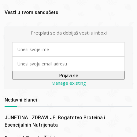
Vesti u tvom sandučetu
Pretplati se da dobijaš vesti u inbox!
First
name
Email
Manage existing
Nedavni članci
JUNETINA I ZDRAVLJE: Bogatstvo Proteina i
Esencijalnih Nutrijenata