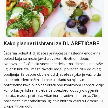
Kako planirati ishranu za DIJABETIČARE
Šećerna bolest ili dijabetes je najčešće nasledna endokrina
bolest koja se može javiti u svakom životnom dobu.
Nedovoljna fizička aktivnost, neadekvatna ishrana, unos više
ugljenih hidrata i masti takođe mogu povećati rizik od ovog
oboljenja. Za osobe obolele od dijabetesa jako je važno da
slede određeni režim ishrane u skladu sa njihovim
potrebama kako bi bolest držali pod kontrolom i sprečili dalje
komplikacije. Ishrana treba da obezbedi dovoljno ugljenih
hidrata, masti, proteina, vitamina i gradivnih materija. Zbog
poremećaja metabolizma ugljenih hidrata važni su vitamini B
grupe, hrom dok...