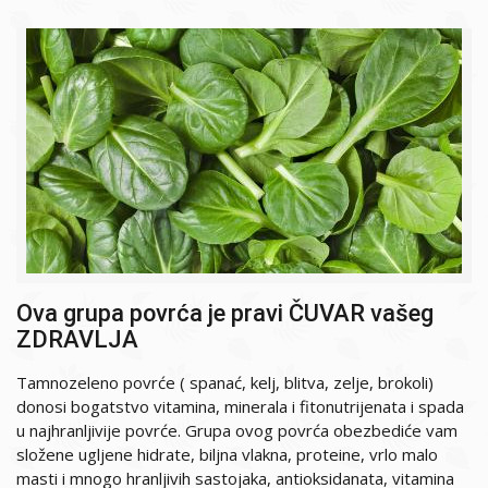
Ova grupa povrća je pravi ČUVAR vašeg
ZDRAVLJA
Tamnozeleno povrće ( spanać, kelj, blitva, zelje, brokoli)
donosi bogatstvo vitamina, minerala i fitonutrijenata i spada
u najhranljivije povrće. Grupa ovog povrća obezbediće vam
složene ugljene hidrate, biljna vlakna, proteine, vrlo malo
masti i mnogo hranljivih sastojaka, antioksidanata, vitamina