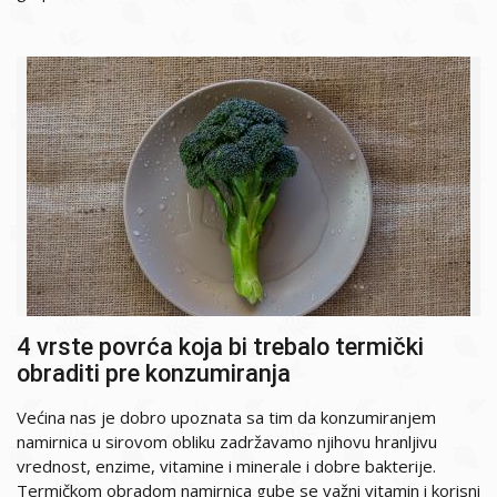
4 vrste povrća koja bi trebalo termički
obraditi pre konzumiranja
Većina nas je dobro upoznata sa tim da konzumiranjem
namirnica u sirovom obliku zadržavamo njihovu hranljivu
vrednost, enzime, vitamine i minerale i dobre bakterije.
Termičkom obradom namirnica gube se važni vitamin i korisni