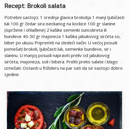
Recept: Brokoli salata
Potrebni sastojci: 1 srednja glavica brokolija 1 manji ljubičasti
luk 100 gr čedar sira iseckanog na kockice 100 gr slanine
(ispržene i ohlađene) 2 kašike semenki suncokreta ili
bundeve 40-50 gr majoneza 1 kašika jabukovog sirćeta so,
biber po ukusu Pripremiti na sledeći način: U većoj posudi
pomešati brokoli, ljubičasti luk, semenke bundeve, sir i
slaninu. U manjoj posudi napraviti preliv od jabukovog
sirćeta, majoneza, soli i bibera. Preliti preko salate i blago
izmešati. Ostaviti u frižideru na par sati da se sastojci dobro
sjedine.