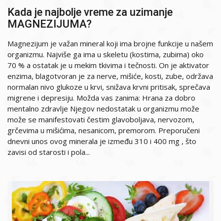
Kada je najbolje vreme za uzimanje
MAGNEZIJUMA?
Magnezijum je važan mineral koji ima brojne funkcije u našem
organizmu. Najviše ga ima u skeletu (kostima, zubima) oko
70 % a ostatak je u mekim tkivima i tečnosti. On je aktivator
enzima, blagotvoran je za nerve, mišiće, kosti, zube, održava
normalan nivo glukoze u krvi, snižava krvni pritisak, sprečava
migrene i depresiju. Možda vas zanima: Hrana za dobro
mentalno zdravlje Njegov nedostatak u organizmu može
može se manifestovati čestim glavoboljava, nervozom,
grčevima u mišićima, nesanicom, premorom. Preporučeni
dnevni unos ovog minerala je između 310 i 400 mg , što
zavisi od starosti i pola...