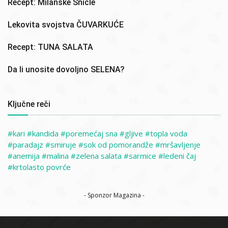
Recept: Milanske Šnicle
Lekovita svojstva ČUVARKUĆE
Recept: TUNA SALATA
Da li unosite dovoljno SELENA?
Ključne reči
kari
kandida
poremećaj sna
gljive
topla voda
paradajz
smiruje
sok od pomorandže
mršavljenje
anemija
malina
zelena salata
sarmice
ledeni čaj
krtolasto povrće
- Sponzor Magazina -