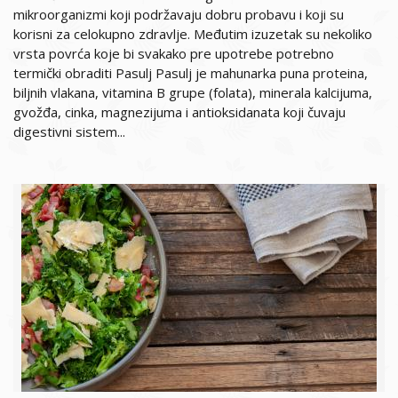
mikroorganizmi koji podržavaju dobru probavu i koji su
korisni za celokupno zdravlje. Međutim izuzetak su nekoliko
vrsta povrća koje bi svakako pre upotrebe potrebno
termički obraditi Pasulj Pasulj je mahunarka puna proteina,
biljnih vlakana, vitamina B grupe (folata), minerala kalcijuma,
gvožđa, cinka, magnezijuma i antioksidanata koji čuvaju
digestivni sistem...