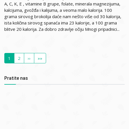
A, C, K, E , vitamine B grupe, folate, minerala magnezijuma,
kalcijuma, gvožđa i kalijuma, a veoma malo kalorija. 100
grama sirovog brokolija daće nam nešto više od 30 kalorija,
ista količina sirovog spanaća ima 23 kalorije, a 100 grama
blitve 20 kalorija. Za dobro zdravlje očiju Mnogi pripadnici...
Pagination
Current
1
Page
2
Next
››
Last
»»
page
page
page
Pratite nas