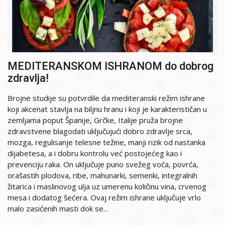
MEDITERANSKOM ISHRANOM do dobrog
zdravlja!
Brojne studije su potvrdile da mediteranski režim ishrane
koji akcenat stavlja na biljnu hranu i koji je karakterističan u
zemljama poput Španije, Grčke, Italije pruža brojne
zdravstvene blagodati uključujući dobro zdravlje srca,
mozga, regulisanje telesne težine, manji rizik od nastanka
dijabetesa, a i dobru kontrolu već postojećeg kao i
prevenciju raka. On uključuje puno svežeg voća, povrća,
orašastih plodova, ribe, mahunarki, semenki, integralnih
žitarica i maslinovog ulja uz umerenu količinu vina, crvenog
mesa i dodatog šećera. Ovaj režim ishrane uključuje vrlo
malo zasićenih masti dok se...