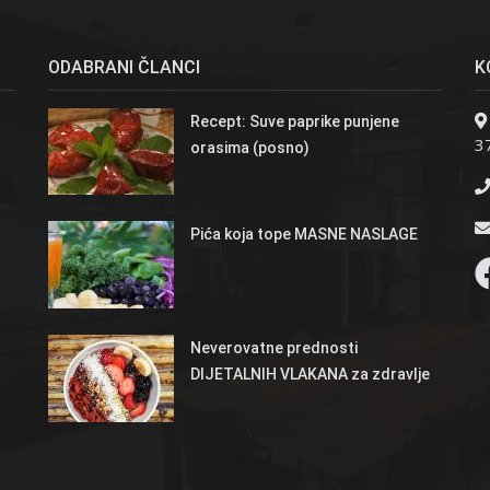
ODABRANI ČLANCI
K
Recept: Suve paprike punjene
37
orasima (posno)
Pića koja tope MASNE NASLAGE
Neverovatne prednosti
DIJETALNIH VLAKANA za zdravlje