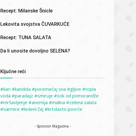
Recept: Milanske Šnicle
Lekovita svojstva ČUVARKUĆE
Recept: TUNA SALATA
Da li unosite dovoljno SELENA?
Ključne reči
kari
kandida
poremećaj sna
gljive
topla
voda
paradajz
smiruje
sok od pomorandže
mršavljenje
anemija
malina
zelena salata
sarmice
ledeni čaj
krtolasto povrće
- Sponzor Magazina -