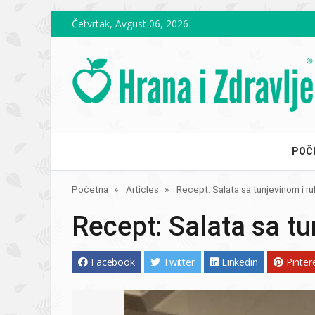
Skip to main content
Četvrtak, Avgust 06, 2026
POČ
Početna
Articles
Recept: Salata sa tunjevinom i r
Recept: Salata sa t
Facebook
Twitter
Linkedin
Pinter
Image