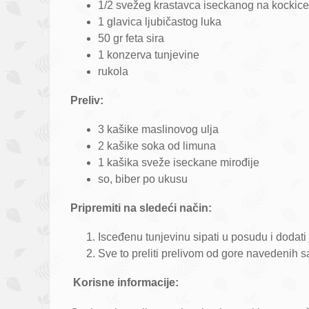
1/2 svežeg krastavca iseckanog na kockice
1 glavica ljubičastog luka
50 gr feta sira
1 konzerva tunjevine
rukola
Preliv:
3 kašike maslinovog ulja
2 kašike soka od limuna
1 kašika sveže iseckane mirođije
so, biber po ukusu
Pripremiti na sledeći način:
Isceđenu tunjevinu sipati u posudu i dodati jo
Sve to preliti prelivom od gore navedenih s
Korisne informacije: