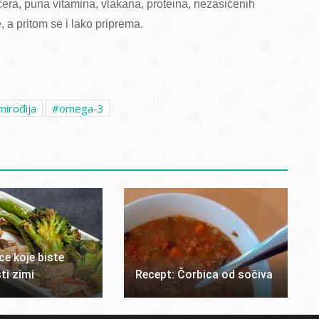
era, puna vitamina, vlakana, proteina, nezasićenih
 a pritom se i lako priprema.
mirođija
omega-3
ce koje biste
sti zimi
Recept: Čorbica od sočiva