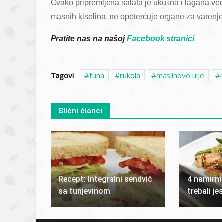
Ovako pripremljena salata je ukusna i lagana več
masnih kiselina, ne opeterćuje organe za varenje,
Pratite nas na našoj
Facebook stranici
Tagovi
tuna
rukola
maslinovo ulje
Slični članci
Recept: Integralni sendvič
4 namirni
sa tunjevinom
trebali je