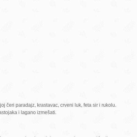
j čeri paradajz, krastavac, crveni luk, feta sir i rukolu.
astojaka i lagano izmešati.