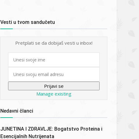
Vesti u tvom sandučetu
Pretplati se da dobijaš vesti u inbox!
First
name
Email
Manage existing
Nedavni članci
JUNETINA I ZDRAVLJE: Bogatstvo Proteina i
Esencijalnih Nutrijenata