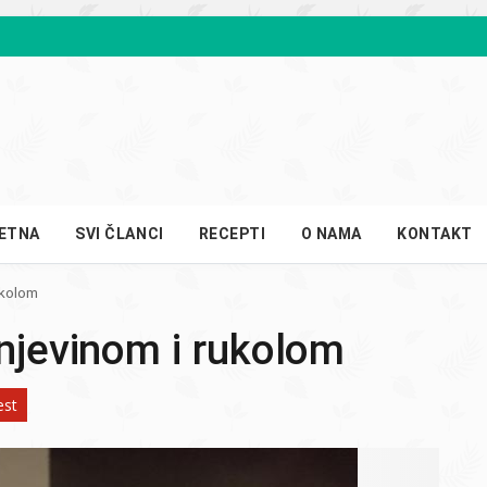
ETNA
SVI ČLANCI
RECEPTI
O NAMA
KONTAKT
ukolom
unjevinom i rukolom
est