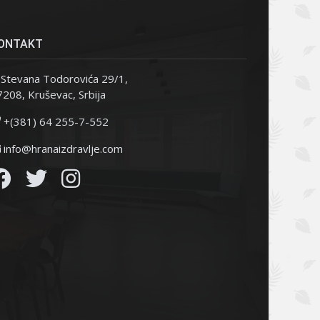
ONTAKT
Stevana Todorovića 29/1,
208, Kruševac, Srbija
+(381) 64 255-7-552
info@hranaizdravlje.com