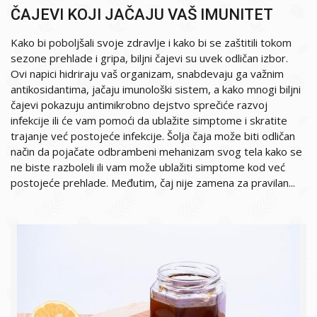
ČAJEVI KOJI JAČAJU VAŠ IMUNITET
Kako bi poboljšali svoje zdravlje i kako bi se zaštitili tokom
sezone prehlade i gripa, biljni čajevi su uvek odličan izbor.
Ovi napici hidriraju vaš organizam, snabdevaju ga važnim
antikosidantima, jačaju imunološki sistem, a kako mnogi biljni
čajevi pokazuju antimikrobno dejstvo sprečiće razvoj
infekcije ili će vam pomoći da ublažite simptome i skratite
trajanje već postojeće infekcije. Šolja čaja može biti odličan
način da pojačate odbrambeni mehanizam svog tela kako se
ne biste razboleli ili vam može ublažiti simptome kod već
postojeće prehlade. Međutim, čaj nije zamena za pravilan...