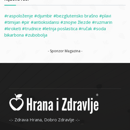
raspoloženje
djumbir
bezglutensko brašno
plavi
timijan
pir
antioksidansi
znojne žlezde
ruzmarin
kroketi
trudnice
letnja poslastica
ručak
soda
bikarbona
zubobolja
- Sponzor Magazina -
-:- Zdrava Hrana, Dobro Zdravlje -:-