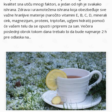
kvalitet sna utiču mnogi faktori, a jedan od njih je svakako
ishrana. Zdrava i uravnotežena ishrana koja obezbeđuje sve
važne hranljive materije (naročito vitamini E, B, C, D, minerali
cink, magnezijum, proteini, triptofan, ugljeni hidrati) pomoći
će vašem telu da se opusti i pripremi za san. Večera
poslednji obrok tokom dana trebalo bi da bude najmanje 2 h
pre odlaska na...