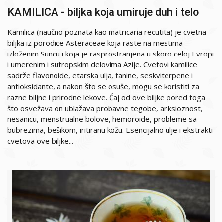
KAMILICA - biljka koja umiruje duh i telo
Kamilica (naučno poznata kao matricaria recutita) je cvetna
biljka iz porodice Asteraceae koja raste na mestima
izloženim Suncu i koja je rasprostranjena u skoro celoj Evropi
i umerenim i sutropskim delovima Azije. Cvetovi kamilice
sadrže flavonoide, etarska ulja, tanine, seskviterpene i
antioksidante, a nakon što se osuše, mogu se koristiti za
razne biljne i prirodne lekove. Čaj od ove biljke pored toga
što osvežava on ublažava probavne tegobe, anksioznost,
nesanicu, menstrualne bolove, hemoroide, probleme sa
bubrezima, bešikom, iritiranu kožu. Esencijalno ulje i ekstrakti
cvetova ove biljke...