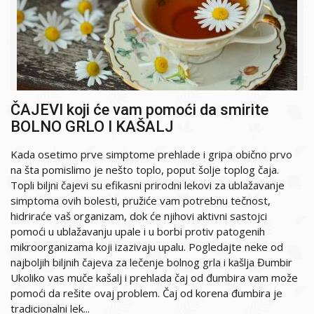
ČAJEVI koji će vam pomoći da smirite
BOLNO GRLO I KAŠALJ
Kada osetimo prve simptome prehlade i gripa obično prvo
na šta pomislimo je nešto toplo, poput šolje toplog čaja.
Topli biljni čajevi su efikasni prirodni lekovi za ublažavanje
simptoma ovih bolesti, pružiće vam potrebnu tečnost,
hidriraće vaš organizam, dok će njihovi aktivni sastojci
pomoći u ublažavanju upale i u borbi protiv patogenih
mikroorganizama koji izazivaju upalu. Pogledajte neke od
najboljih biljnih čajeva za lečenje bolnog grla i kašlja Đumbir
Ukoliko vas muče kašalj i prehlada čaj od đumbira vam može
pomoći da rešite ovaj problem. Čaj od korena đumbira je
tradicionalni lek...