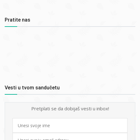
Pratite nas
Vesti u tvom sandučetu
Pretplati se da dobijaš vesti u inbox!
First
name
Email