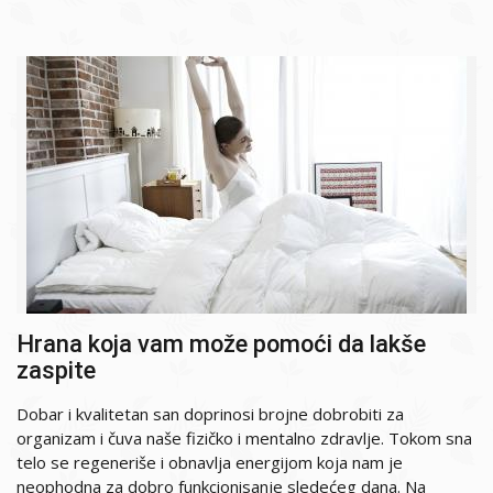
Hrana koja vam može pomoći da lakše
zaspite
Dobar i kvalitetan san doprinosi brojne dobrobiti za
organizam i čuva naše fizičko i mentalno zdravlje. Tokom sna
telo se regeneriše i obnavlja energijom koja nam je
neophodna za dobro funkcionisanje sledećeg dana. Na