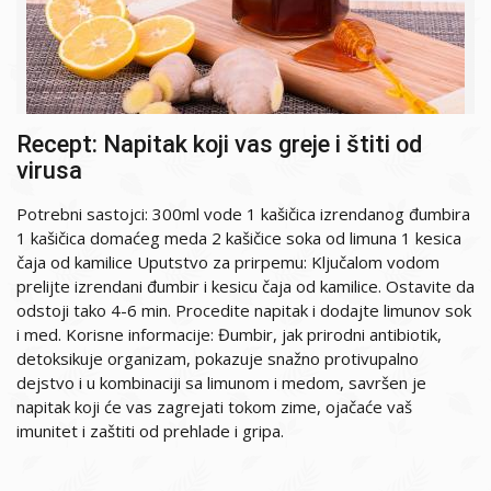
Recept: Napitak koji vas greje i štiti od
virusa
Potrebni sastojci: 300ml vode 1 kašičica izrendanog đumbira
1 kašičica domaćeg meda 2 kašičice soka od limuna 1 kesica
čaja od kamilice Uputstvo za prirpemu: Ključalom vodom
prelijte izrendani đumbir i kesicu čaja od kamilice. Ostavite da
odstoji tako 4-6 min. Procedite napitak i dodajte limunov sok
i med. Korisne informacije: Đumbir, jak prirodni antibiotik,
detoksikuje organizam, pokazuje snažno protivupalno
dejstvo i u kombinaciji sa limunom i medom, savršen je
napitak koji će vas zagrejati tokom zime, ojačaće vaš
imunitet i zaštiti od prehlade i gripa.