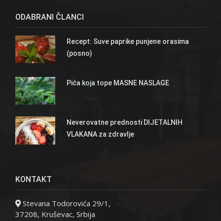
ODABRANI ČLANCI
Recept: Suve paprike punjene orasima
(posno)
Pića koja tope MASNE NASLAGE
Neverovatne prednosti DIJETALNIH
VLAKANA za zdravlje
KONTAKT
Stevana Todorovića 29/1,
37208, Kruševac, Srbija