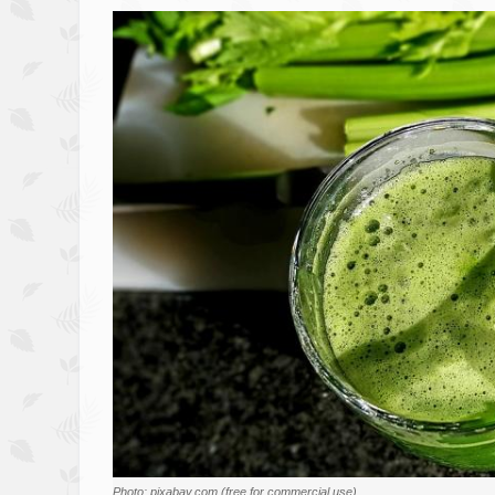
Image
Photo: pixabay.com (free for commercial use)