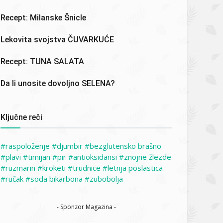
Recept: Milanske Šnicle
Lekovita svojstva ČUVARKUĆE
Recept: TUNA SALATA
Da li unosite dovoljno SELENA?
Ključne reči
raspoloženje
djumbir
bezglutensko brašno
plavi
timijan
pir
antioksidansi
znojne žlezde
ruzmarin
kroketi
trudnice
letnja poslastica
ručak
soda bikarbona
zubobolja
- Sponzor Magazina -