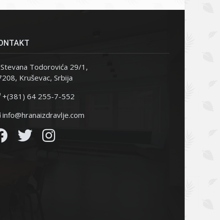
ONTAKT
Stevana Todorovića 29/1,
208, Kruševac, Srbija
+(381) 64 255-7-552
info@hranaizdravlje.com