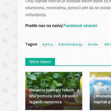
Ovaj napitak odličan je dodatak tokom dijete za
vitaminima, mineralima, pomoći jetri da se oslobo
mršavljenja.
Pratite nas na našoj
Facebook stranici
Tagovi
jetra
detoksikacija
celer
li
Slični članci
Ostanite hidrirani tokom
leta pomoću ovih zdravih i
Limunada
laganih namirnica
napitak p