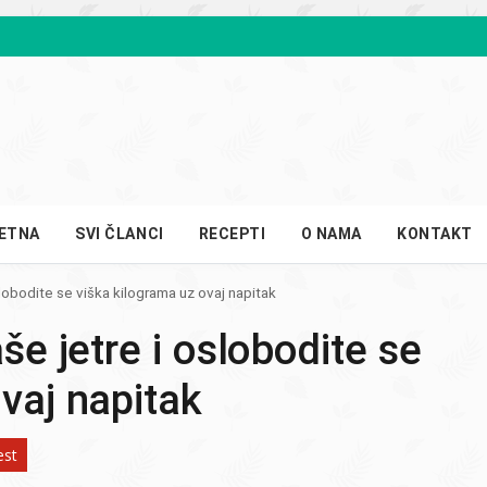
ETNA
SVI ČLANCI
RECEPTI
O NAMA
KONTAKT
slobodite se viška kilograma uz ovaj napitak
še jetre i oslobodite se
vaj napitak
est