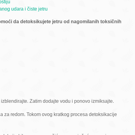
ostiju
anog udara i čiste jetru
omoći da detoksikujete jetru od nagomilanih toksičnih
 izblendirajte. Zatim dodajte vodu i ponovo izmiksajte.
na za redom. Tokom ovog kratkog procesa detoksikacije