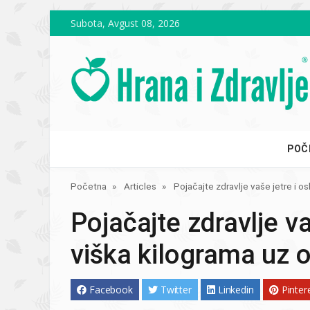
Skip to main content
Subota, Avgust 08, 2026
POČ
Početna
Articles
Pojačajte zdravlje vaše jetre i o
Pojačajte zdravlje va
viška kilograma uz o
Facebook
Twitter
Linkedin
Pinter