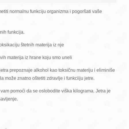
etiti normalnu funkciju organizma i pogoršati vaše
nih funkcija.
ksikaciju štetnih materija iz nje
ivih materija iz hrane koju smo uneli
etra prepoznaje alkohol kao toksičnu materiju i eliminiše
može znatno oštetiti zdravlje i funkciiju jetre.
e vam pomoći da se oslobodite viška kilograma. Jetra je
avljenje.