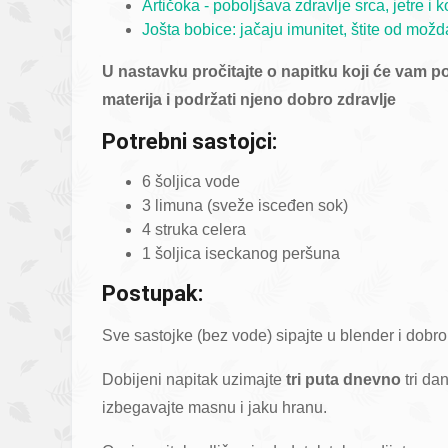
Artičoka - poboljšava zdravlje srca, jetre i k
Jošta bobice: jačaju imunitet, štite od možd
U nastavku pročitajte o napitku koji će vam p
materija i podržati njeno dobro zdravlje
Potrebni sastojci:
6 šoljica vode
3 limuna (sveže isceđen sok)
4 struka celera
1 šoljica iseckanog peršuna
Postupak:
Sve sastojke (bez vode) sipajte u blender i dobro
Dobijeni napitak uzimajte
tri puta dnevno
tri da
izbegavajte masnu i jaku hranu.