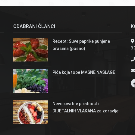
ODABRANI ČLANCI
K
Recept: Suve paprike punjene
37
orasima (posno)
Pića koja tope MASNE NASLAGE
Neverovatne prednosti
DIJETALNIH VLAKANA za zdravlje