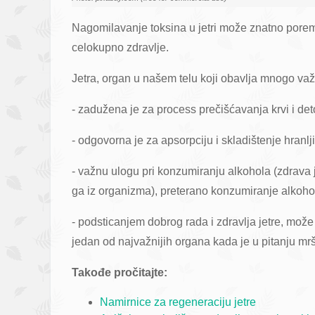
Nagomilavanje toksina u jetri može znatno porem
celokupno zdravlje.
Jetra, organ u našem telu koji obavlja mnogo važ
- zadužena je za process prečišćavanja krvi i deto
- odgovorna je za apsorpciju i skladištenje hranlj
- važnu ulogu pri konzumiranju alkohola (zdrava j
ga iz organizma), preterano konzumiranje alkohola 
- podsticanjem dobrog rada i zdravlja jetre, mož
jedan od najvažnijih organa kada je u pitanju mrš
Takođe pročitajte:
Namirnice za regeneraciju jetre