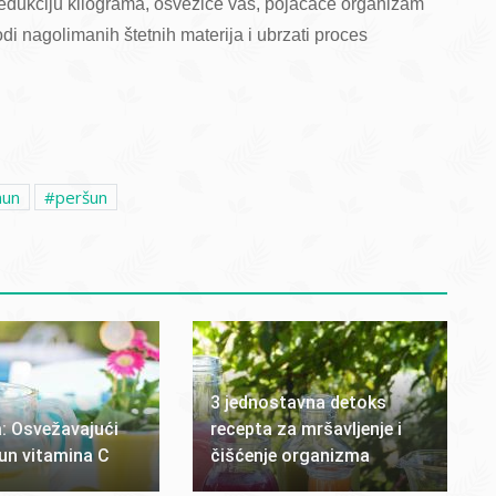
 redukciju kilograma, osvežiće vas, pojačaće organizam
di nagolimanih štetnih materija i ubrzati proces
mun
peršun
3 jednostavna detoks
: Osvežavajući
recepta za mršavljenje i
un vitamina C
čišćenje organizma