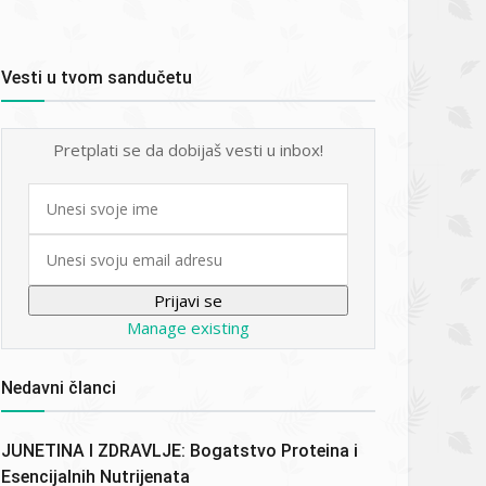
Vesti u tvom sandučetu
Pretplati se da dobijaš vesti u inbox!
First
name
Email
Manage existing
Nedavni članci
JUNETINA I ZDRAVLJE: Bogatstvo Proteina i
Esencijalnih Nutrijenata