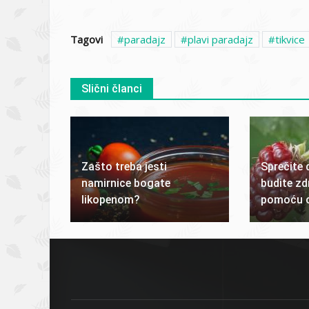
Tagovi
paradajz
plavi paradajz
tikvice
Slični članci
Zašto treba jesti
Sprečite 
namirnice bogate
budite zd
likopenom?
pomoću o