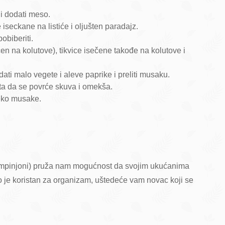
u i dodati meso.
seckane na listiće i oljušten paradajz.
obiberiti.
n na kolutove), tikvice isečene takođe na kolutove i
dati malo vegete i aleve paprike i preliti musaku.
ta da se povrće skuva i omekša.
reko musake.
, šampinjoni) pruža nam mogućnost da svojim ukućanima
to je koristan za organizam, uštedeće vam novac koji se