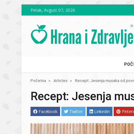
Skip to main content
Petak, Avgust 07, 2026
POČ
Početna
Articles
Recept: Jesenja musaka od pov
Recept: Jesenja mu
Facebook
Twitter
Linkedin
Pinter
Image