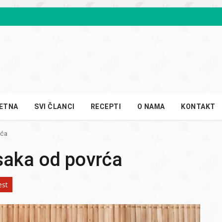
ETNA
SVI ČLANCI
RECEPTI
O NAMA
KONTAKT
rća
saka od povrća
est