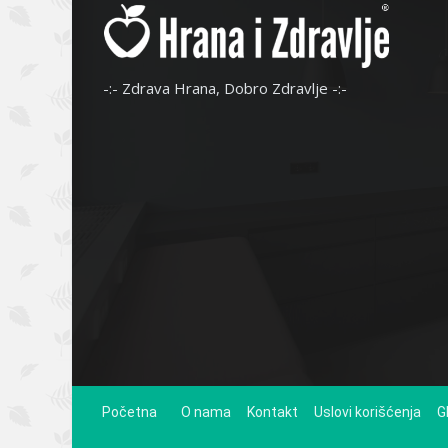
-:- Zdrava Hrana, Dobro Zdravlje -:-
Početna
O nama
Kontakt
Uslovi korišćenja
G