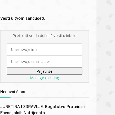
Vesti u tvom sandučetu
Pretplati se da dobijaš vesti u inbox!
First
name
Email
Manage existing
Nedavni članci
JUNETINA I ZDRAVLJE: Bogatstvo Proteina i
Esencijalnih Nutrijenata