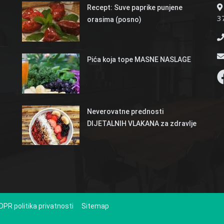
Recept: Suve paprike punjene
37
orasima (posno)
Pića koja tope MASNE NASLAGE
Neverovatne prednosti
DIJETALNIH VLAKANA za zdravlje
DPR politika privatnosti
Sitemap