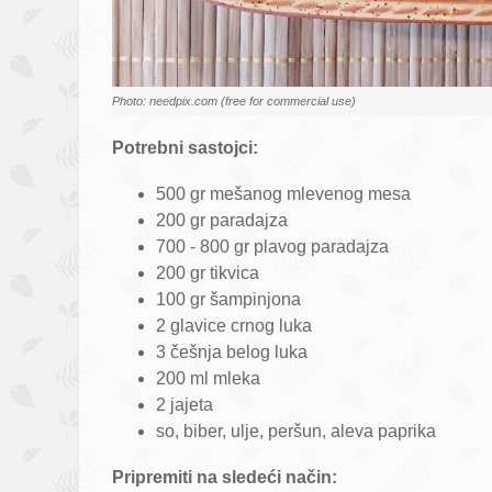
Photo: needpix.com (free for commercial use)
Potrebni sastojci:
500 gr mešanog mlevenog mesa
200 gr paradajza
700 - 800 gr plavog paradajza
200 gr tikvica
100 gr šampinjona
2 glavice crnog luka
3 češnja belog luka
200 ml mleka
2 jajeta
so, biber, ulje, peršun, aleva paprika
Pripremiti na sledeći način: