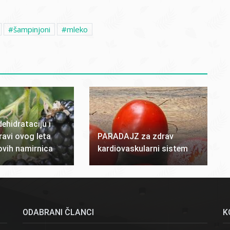
šampinjoni
mleko
dehidrataciju i
ravi ovog leta
PARADAJZ za zdrav
vih namirnica
kardiovaskularni sistem
ODABRANI ČLANCI
K