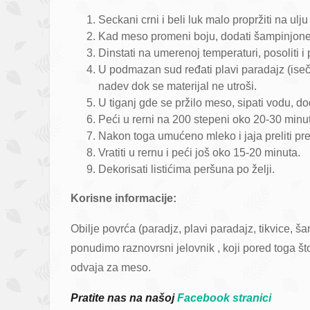
Seckani crni i beli luk malo propržiti na ulj
Kad meso promeni boju, dodati šampinjone i
Dinstati na umerenoj temperaturi, posoliti i p
U podmazan sud ređati plavi paradajz (iseče
nadev dok se materijal ne utroši.
U tiganj gde se pržilo meso, sipati vodu, do
Peći u rerni na 200 stepeni oko 20-30 minu
Nakon toga umućeno mleko i jaja preliti p
Vratiti u rernu i peći još oko 15-20 minuta.
Dekorisati listićima peršuna po želji.
Korisne informacije:
Obilje povrća (paradjz, plavi paradajz, tikvice
ponudimo raznovrsni jelovnik , koji pored toga š
odvaja za meso.
Pratite nas na našoj
Facebook stranici