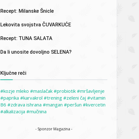
Recept: Milanske Šnicle
Lekovita svojstva ČUVARKUĆE
Recept: TUNA SALATA
Da li unosite dovoljno SELENA?
Ključne reči
kozje mleko
maslačak
probiotik
mršavljenje
paprika
karvakrol
trening
zeleni čaj
vitamin
B6
zdrava ishrana
mangan
peršun
kvercetin
alkalizacija
mučnina
- Sponzor Magazina -