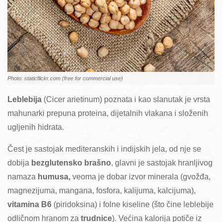
Photo: staticflickr.com (free for commercial use)
Leblebija
(Cicer arietinum) poznata i kao slanutak je vrsta
mahunarki prepuna proteina, dijetalnih vlakana i složenih
ugljenih hidrata.
Čest je sastojak mediteranskih i indijskih jela, od nje se
dobija
bezglutensko brašno
, glavni je sastojak hranljivog
namaza
humusa,
veoma je dobar izvor minerala (gvožđa,
magnezijuma, mangana, fosfora, kalijuma, kalcijuma),
vitamina B6
(piridoksina) i folne kiseline (što čine leblebije
odličnom hranom za
trudnice
). Većina kalorija potiče iz