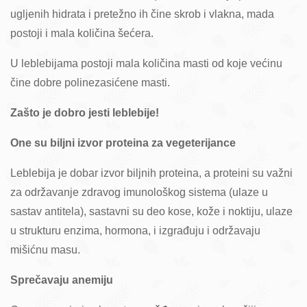
ugljenih hidrata i pretežno ih čine skrob i vlakna, mada
postoji i mala količina šećera.
U leblebijama postoji mala količina masti od koje većinu
čine dobre polinezasićene masti.
Zašto je dobro jesti leblebije!
One su biljni izvor proteina za vegeterijance
Leblebija je dobar izvor biljnih proteina, a proteini su važni
za održavanje zdravog imunološkog sistema (ulaze u
sastav antitela), sastavni su deo kose, kože i noktiju, ulaze
u strukturu enzima, hormona, i izgrađuju i održavaju
mišićnu masu.
Sprečavaju anemiju