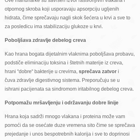
Ove mahunarke su savršen izvor rastvorljivih vlakana i
otpornog skroba koji usporavaju apsorpciju ugljenih
hidrata, čime sprečavaju nagli skok šećera u krvi a sve to
za posledicu ima stabilizaciju glukoze u krvi.
Poboljšava zdravlje debelog creva
Kao hrana bogata dijetalnim vlaknima poboljšava probavu,
podstiče eliminaciju toksina i štetnih materije iz creva,
hrani “dobre“ bakterije u crevima,
sprečava zatvor
i
čuva zdravlje digestivnog sistema. Preporučuju se u
ishrani pacijenata sa sindromom iritabilnog debelog creva.
Potpomažu mršavljenju i održavanju dobre linije
Hrana koja sadrži mnogo vlakana i proteina može vam
pomoći da se osećate duze vremena sito čime se sprečava
prejedanje i unos bespotrebnih kalorija i sve to doprinosi