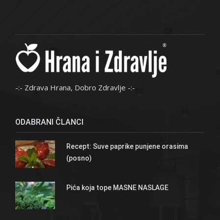
-:- Zdrava Hrana, Dobro Zdravlje -:-
ODABRANI ČLANCI
Recept: Suve paprike punjene orasima
(posno)
Pića koja tope MASNE NASLAGE