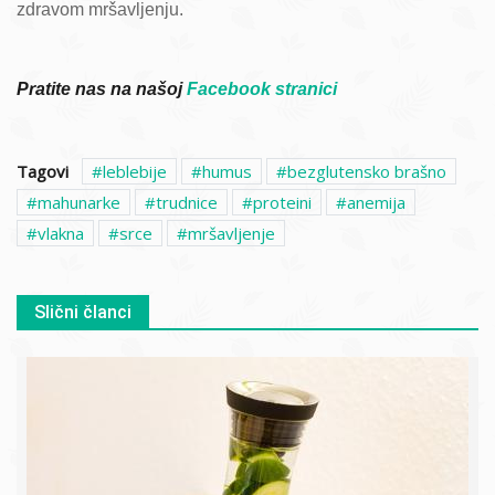
zdravom mršavljenju.
Pratite nas na našoj
Facebook stranici
Tagovi
leblebije
humus
bezglutensko brašno
mahunarke
trudnice
proteini
anemija
vlakna
srce
mršavljenje
Slični članci