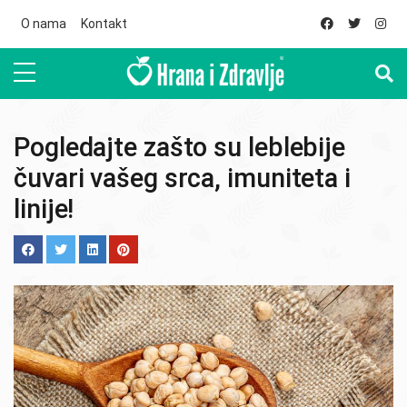
Skip to main content
O nama
Kontakt
Pogledajte zašto su leblebije
čuvari vašeg srca, imuniteta i
linije!
Image