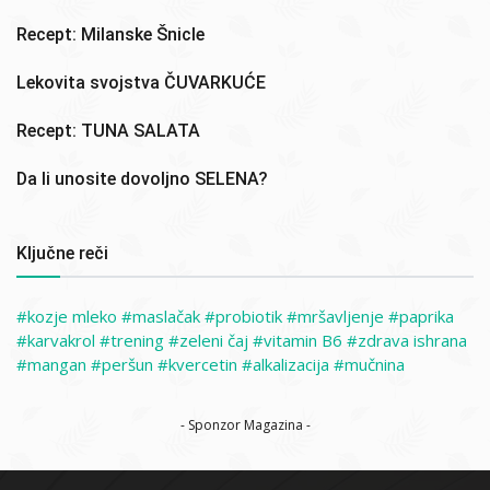
Recept: Milanske Šnicle
Lekovita svojstva ČUVARKUĆE
Recept: TUNA SALATA
Da li unosite dovoljno SELENA?
Ključne reči
kozje mleko
maslačak
probiotik
mršavljenje
paprika
karvakrol
trening
zeleni čaj
vitamin B6
zdrava ishrana
mangan
peršun
kvercetin
alkalizacija
mučnina
- Sponzor Magazina -