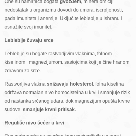
One su namirnica bogata
gvožđem
, mineralom čiji
nedostatak u organizmu dovodi do umora, iscrpljenosti,
pada imuniteta i anemije. Uključite leblebije u ishranu i
osnažite svoj imunitet.
Leblebije čuvaju srce
Leblebije su bogate rastvorljivim vlaknima, folnom
kiselinom i magnezijumom, sastojcima koji je čine hranom
zdravom za srce.
Rastvorljiva vlakna
snižavaju holesterol
, folna kiselina
održava normalan nivo homocisteina u krvi i smanjuje rizik
od nastanka srčanog udara, dok magnezijum opušta krvne
sudove,
smanjuje krvni pritisak.
Reguliše nivo šećer u krvi