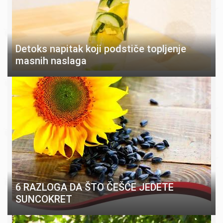
Detoks napitak koji podstiče topljenje
masnih naslaga
6 RAZLOGA DA ŠTO ČEŠĆE JEDETE
SUNCOKRET