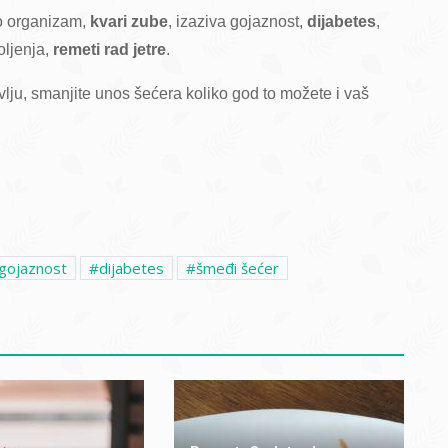
o organizam,
kvari zube
, izaziva gojaznost,
dijabetes
,
oljenja,
remeti rad jetre
.
ju, smanjite unos šećera koliko god to možete i vaš
gojaznost
dijabetes
šmeđi šećer