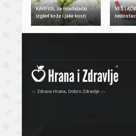
KARFIOL za mladalački
VEŠTAČKI
izgled kože i jake kosti
nedostac
-:- Zdrava Hrana, Dobro Zdravlje -:-