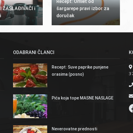
Recept: Omlet od
 ZASLAĐIVAČI i
šargarepe pravi izbor za
i
doručak
ODABRANI ČLANCI
K
Recept: Suve paprike punjene
37
orasima (posno)
Pića koja tope MASNE NASLAGE
Neverovatne prednosti