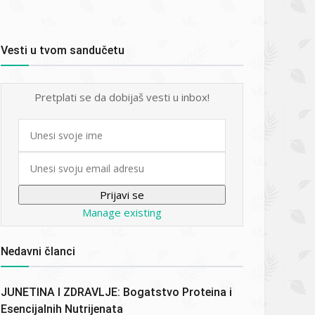
Vesti u tvom sandučetu
Pretplati se da dobijaš vesti u inbox!
First
name
Email
Manage existing
Nedavni članci
JUNETINA I ZDRAVLJE: Bogatstvo Proteina i
Esencijalnih Nutrijenata