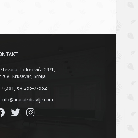
ONTAKT
Stevana Todorovića 29/1,
208, Kruševac, Srbija
+(381) 64 255-7-552
info@hranaizdravlje.com