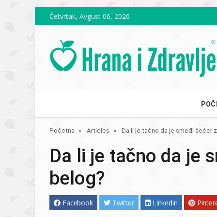
Skip to main content
Četvrtak, Avgust 06, 2026
POČ
Početna
Articles
Da li je tačno da je smeđi šećer z
Da li je tačno da je 
belog?
Facebook
Twitter
Linkedin
Pinter