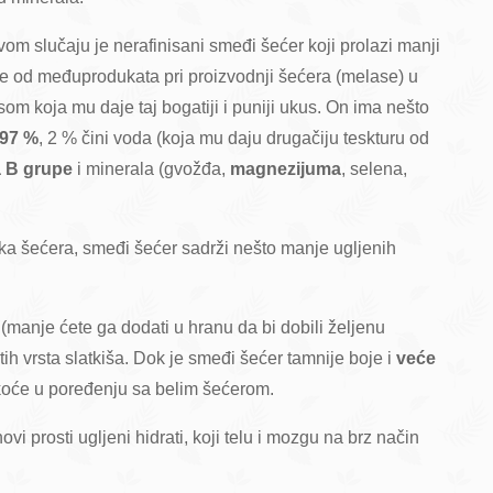
om slučaju je nerafinisani smeđi šećer koji prolazi manji
ze od međuprodukata pri proizvodnji šećera (melase) u
 koja mu daje taj bogatiji i puniji ukus. On ima nešto
97 %
, 2 % čini voda (koja mu daju drugačiju teskturu od
a B grupe
i minerala (gvožđa,
magnezijuma
, selena,
blika šećera, smeđi šećer sadrži nešto manje ugljenih
(manje ćete ga dodati u hranu da bi dobili željenu
tih vrsta slatkiša. Dok je smeđi šećer tamnije boje i
veće
atkoće u poređenju sa belim šećerom.
vi prosti ugljeni hidrati, koji telu i mozgu na brz način