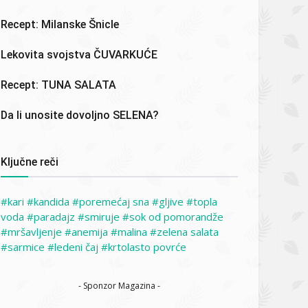
Recept: Milanske Šnicle
Lekovita svojstva ČUVARKUĆE
Recept: TUNA SALATA
Da li unosite dovoljno SELENA?
Ključne reči
kari
kandida
poremećaj sna
gljive
topla
voda
paradajz
smiruje
sok od pomorandže
mršavljenje
anemija
malina
zelena salata
sarmice
ledeni čaj
krtolasto povrće
- Sponzor Magazina -