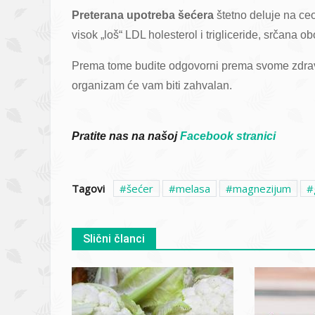
Preterana upotreba šećera
štetno deluje na ce
visok „loš“ LDL holesterol i trigliceride, srčana ob
Prema tome budite odgovorni prema svome zdravl
organizam će vam biti zahvalan.
Pratite nas na našoj
Facebook stranici
Tagovi
šećer
melasa
magnezijum
Slični članci