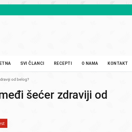
ETNA
SVI ČLANCI
RECEPTI
O NAMA
KONTAKT
draviji od belog?
smeđi šećer zdraviji od
est