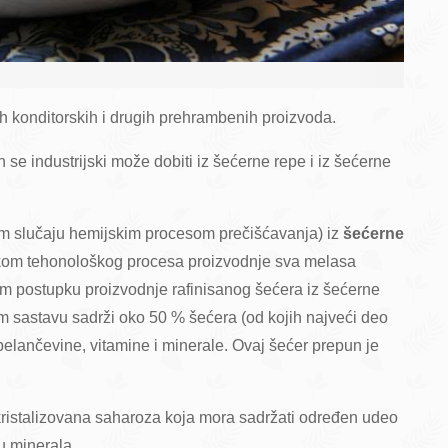
ih konditorskih i drugih prehrambenih proizvoda.
se industrijski može dobiti iz šećerne repe i iz šećerne
om slučaju hemijskim procesom prečišćavanja) iz
šećerne
ilikom tehonološkog procesa proizvodnje sva melasa
m postupku proizvodnje rafinisanog šećera iz šećerne
svom sastavu sadrži oko 50 % šećera (od kojih najveći deo
 belančevine, vitamine i minerale. Ovaj šećer prepun je
kristalizovana saharoza koja mora sadržati određen udeo
u minerala.