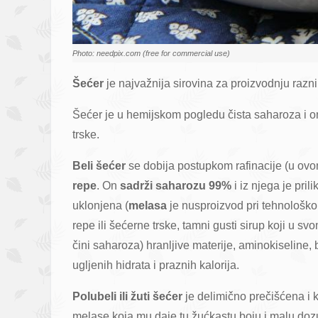
Photo: needpix.com (free for commercial use)
Šećer
je najvažnija sirovina za proizvodnju razn
Šećer je u hemijskom pogledu čista saharoza i on 
trske.
Beli šećer
se dobija postupkom rafinacije (u ov
repe
. On
sadrži saharozu
99%
i iz njega je pr
uklonjena (
melasa
je nusproizvod pri tehnološko
repe ili šećerne trske, tamni gusti sirup koji u 
čini saharoza) hranljive materije, aminokiseline,
ugljenih hidrata i praznih kalorija.
Polubeli ili žuti šećer
je delimično prečišćena i 
melase koja mu daje tu žućkastu boju i malu doz