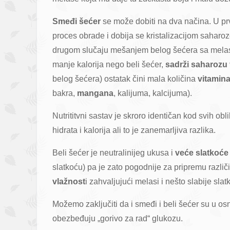
Smeđi šećer
se može dobiti na dva načina. U prv
proces obrade i dobija se kristalizacijom saharo
drugom slučaju mešanjem belog šećera sa melasom
manje kalorija nego beli šećer,
sadrži saharozu
belog šećera) ostatak čini mala količina
vitamin
bakra,
mangana
, kalijuma, kalcijuma).
Nutrititvni sastav je skroro identičan kod svih o
hidrata i kalorija ali to je zanemarljiva razlika.
Beli šećer je neutralinijeg ukusa i
veće slatkoće
slatkoću) pa je zato pogodnije za pripremu različi
vlažnost
i zahvaljujući melasi i nešto slabije sl
Možemo zaključiti da i smeđi i beli šećer su u osno
obezbeđuju „gorivo za rad“ glukozu.