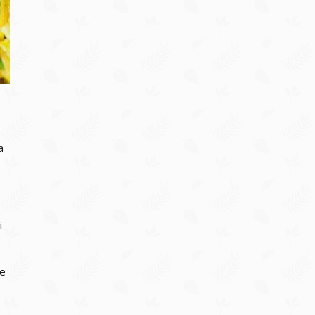
a
i
je