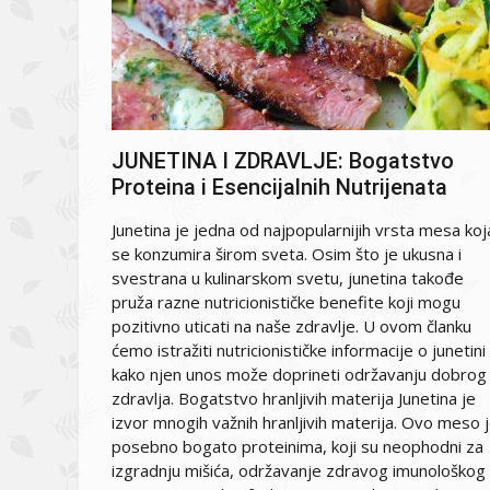
JUNETINA I ZDRAVLJE: Bogatstvo
Proteina i Esencijalnih Nutrijenata
Junetina je jedna od najpopularnijih vrsta mesa koj
se konzumira širom sveta. Osim što je ukusna i
svestrana u kulinarskom svetu, junetina takođe
pruža razne nutricionističke benefite koji mogu
pozitivno uticati na naše zdravlje. U ovom članku
ćemo istražiti nutricionističke informacije o junetini 
kako njen unos može doprineti održavanju dobrog
zdravlja. Bogatstvo hranljivih materija Junetina je
izvor mnogih važnih hranljivih materija. Ovo meso 
posebno bogato proteinima, koji su neophodni za
izgradnju mišića, održavanje zdravog imunološkog