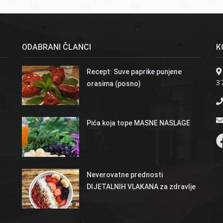
ODABRANI ČLANCI
K
Recept: Suve paprike punjene
37
orasima (posno)
Pića koja tope MASNE NASLAGE
Neverovatne prednosti
DIJETALNIH VLAKANA za zdravlje