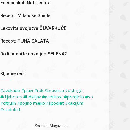
Esencijalnih Nutrijenata
Recept: Milanske Šnicle
Lekovita svojstva ČUVARKUĆE
Recept: TUNA SALATA
Da li unosite dovoljno SELENA?
Ključne reči
avokado
plavi
rak
brusnica
ostrige
dijabetes
bosiljak
nadutost
predjelo
so
citrulin
sojino mleko
lipodiet
kalcijum
sladoled
- Sponzor Magazina -