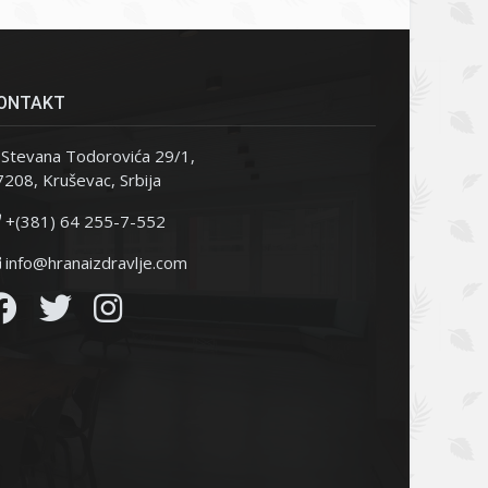
ONTAKT
Stevana Todorovića 29/1,
208, Kruševac, Srbija
+(381) 64 255-7-552
info@hranaizdravlje.com