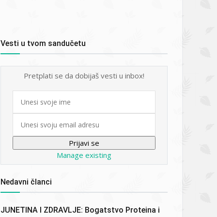
Vesti u tvom sandučetu
Pretplati se da dobijaš vesti u inbox!
First
name
Email
Manage existing
Nedavni članci
JUNETINA I ZDRAVLJE: Bogatstvo Proteina i