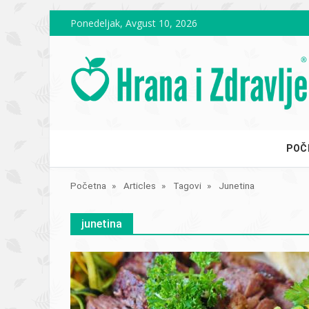
Skip to main content
Ponedeljak, Avgust 10, 2026
POČ
Početna
Articles
Tagovi
Junetina
junetina