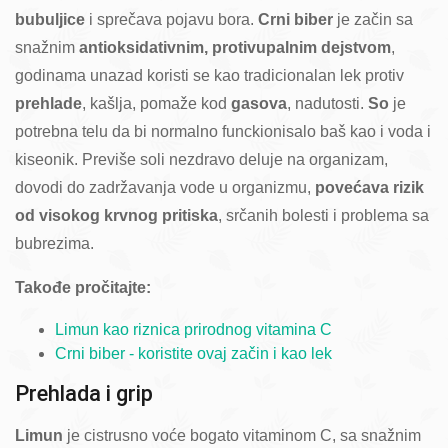
bubuljice
i sprečava pojavu bora.
Crni biber
je začin sa
snažnim
antioksidativnim, protivupalnim dejstvom
,
godinama unazad koristi se kao tradicionalan lek protiv
prehlade
, kašlja, pomaže kod
gasova
, nadutosti.
So
je
potrebna telu da bi normalno funckionisalo baš kao i voda i
kiseonik. Previše soli nezdravo deluje na organizam,
dovodi do zadržavanja vode u organizmu,
povećava rizik
od visokog krvnog pritiska
, srčanih bolesti i problema sa
bubrezima.
Takođe pročitajte:
Limun kao riznica prirodnog vitamina C
Crni biber - koristite ovaj začin i kao lek
Prehlada i grip
Limun
je cistrusno voće bogato vitaminom C, sa snažnim