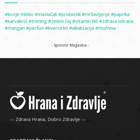
kozje mleko
maslačak
probiotik
mršavljenje
paprika
karvakrol
trening
zeleni čaj
vitamin B6
zdrava ishrana
mangan
peršun
kvercetin
alkalizacija
mučnina
- Sponzor Magazina -
-:- Zdrava Hrana, Dobro Zdravlje -:-