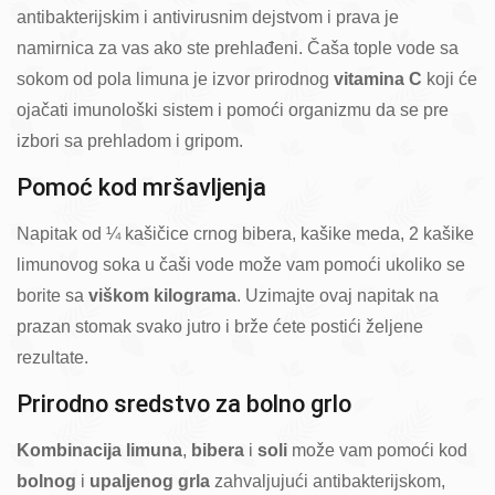
antibakterijskim i antivirusnim dejstvom i prava je
namirnica za vas ako ste prehlađeni. Čaša tople vode sa
sokom od pola limuna je izvor prirodnog
vitamina C
koji će
ojačati imunološki sistem i pomoći organizmu da se pre
izbori sa prehladom i gripom.
Pomoć kod mršavljenja
Napitak od ¼ kašičice crnog bibera, kašike meda, 2 kašike
limunovog soka u čaši vode može vam pomoći ukoliko se
borite sa
viškom kilograma
. Uzimajte ovaj napitak na
prazan stomak svako jutro i brže ćete postići željene
rezultate.
Prirodno sredstvo za bolno grlo
Kombinacija limuna
,
bibera
i
soli
može vam pomoći kod
bolnog
i
upaljenog grla
zahvaljujući antibakterijskom,