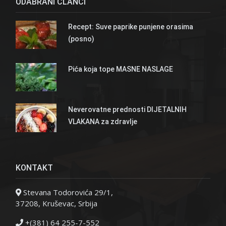
ODABRANI ČLANCI
Recept: Suve paprike punjene orasima
(posno)
Pića koja tope MASNE NASLAGE
Neverovatne prednosti DIJETALNIH
VLAKANA za zdravlje
KONTAKT
Stevana Todorovića 29/1,
37208, Kruševac, Srbija
+(381) 64 255-7-552