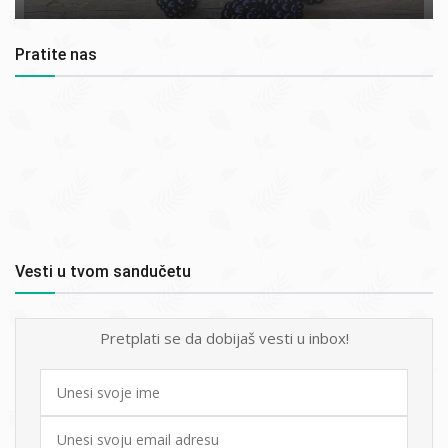
Pratite nas
Vesti u tvom sandučetu
Pretplati se da dobijaš vesti u inbox!
First
name
Email