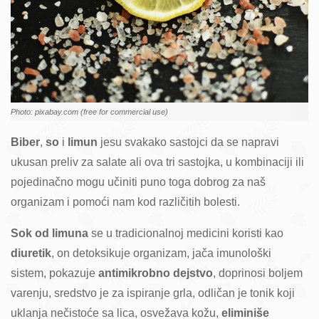
Photo: pixabay.com (free for commercial use)
Biber
,
so
i
limun
jesu svakako sastojci da se napravi
ukusan preliv za salate ali ova tri sastojka, u kombinaciji ili
pojedinačno mogu učiniti puno toga dobrog za naš
organizam i pomoći nam kod različitih bolesti.
Sok od limuna
se u tradicionalnoj medicini koristi kao
diuretik
, on detoksikuje organizam, jača imunološki
sistem, pokazuje
antimikrobno dejstvo
, doprinosi boljem
varenju, sredstvo je za ispiranje grla, odličan je tonik koji
uklanja nečistoće sa lica, osvežava kožu,
eliminiše