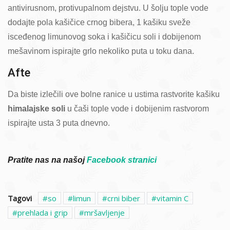
antivirusnom, protivupalnom dejstvu. U šolju tople vode
dodajte pola kašičice crnog bibera, 1 kašiku sveže
isceđenog limunovog soka i kašičicu soli i dobijenom
mešavinom ispirajte grlo nekoliko puta u toku dana.
Afte
Da biste izlečili ove bolne ranice u ustima rastvorite kašiku
himalajske soli
u čaši tople vode i dobijenim rastvorom
ispirajte usta 3 puta dnevno.
Pratite nas na našoj
Facebook stranici
Tagovi
so
limun
crni biber
vitamin C
prehlada i grip
mršavljenje