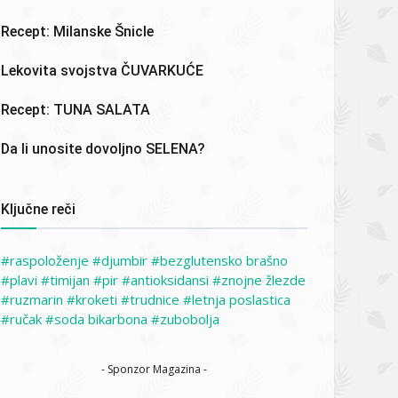
Recept: Milanske Šnicle
Lekovita svojstva ČUVARKUĆE
Recept: TUNA SALATA
Da li unosite dovoljno SELENA?
Ključne reči
raspoloženje
djumbir
bezglutensko brašno
plavi
timijan
pir
antioksidansi
znojne žlezde
ruzmarin
kroketi
trudnice
letnja poslastica
ručak
soda bikarbona
zubobolja
- Sponzor Magazina -