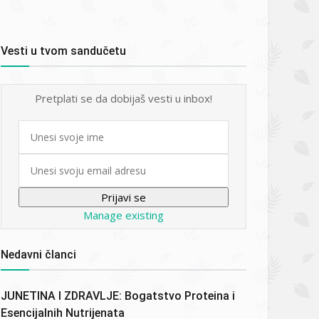
Vesti u tvom sandučetu
Pretplati se da dobijaš vesti u inbox!
First
name
Email
Manage existing
Nedavni članci
JUNETINA I ZDRAVLJE: Bogatstvo Proteina i
Esencijalnih Nutrijenata