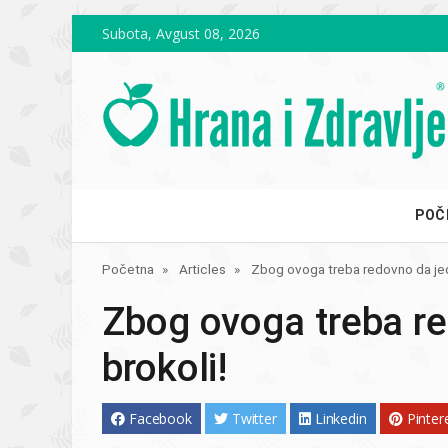
Skip to main content
Subota, Avgust 08, 2026
POČ
Početna
Articles
Zbog ovoga treba redovno da jed
Zbog ovoga treba re
brokoli!
Facebook
Twitter
Linkedin
Pinter