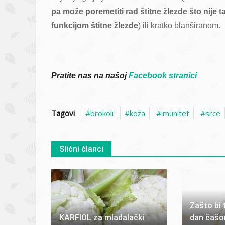
pa može poremetiti rad štitne žlezde što nije
funkcijom štitne žlezde
) ili kratko blanširanom.
Pratite nas na našoj
Facebook stranici
Tagovi
brokoli
koža
imunitet
srce
Slični članci
Zašto bi 
KARFIOL za mladalački
dan čašom