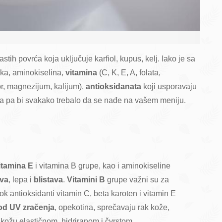
stih povrća koja uključuje karfiol, kupus, kelj. Iako je sa
jaka, aminokiselina,
vitamina
(C, K, E, A, folata,
or, magnezijum, kalijum),
antioksidanata
koji usporavaju
nja pa bi svakako trebalo da se nađe na vašem meniju.
itamina E
i vitamina B grupe, kao i aminokiseline
va
, lepa i
blistava
.
Vitamini B
grupe važni su za
k antioksidanti vitamin C, beta karoten i vitamin E
 od UV zračenja
, opekotina, sprečavaju rak kože,
e kožu elastičnom, hidriranom i čvrstom.