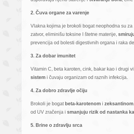
2. Čuva organe za varenje
Vlakna kojima je brokoli bogat neophodna su za
zatvor, eliminišu toksine I štetne materije,
smiruj
prevencija od bolesti digestivnih organa i raka d
3. Za dobar imunitet
Vitamin C, beta karoten, cink, bakar kao i drugi vi
sistem
i čuvaju organizam od raznih infekcija.
4. Za dobro zdravlje očiju
Brokoli je bogat
beta-karotenom
i
zeksantinom
od UV zračenja i
smanjuju rizik od nastanka ka
5. Brine o zdravlju srca