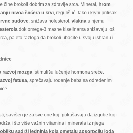
 čine brokoli dobrim za zdravlje srca. Mineral,
hrom
sanju nivoa šećera u krvi
, regulišući tako i krvni pritisak.
krvne sudove
, snižava holesterol,
vlakna
u njemu
esterola
dok omega-3 masne kiselinama snižavaju loš
 srca, pa eto razloga da brokoli ubacite u svoju ishranu i
udnice
za
razvoj mozga
, stimulišu lučenje hormona sreće,
razvoj fetusa
, sprečavaju rođenje beba sa određenim
nice.
ti, savršen je za sve one koji pokušavaju da izgube koji
držali što više važnih vitamina i minerala iz njega
 obliku sadrži jedninja koja ometaju apsorpciju joda