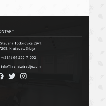
ONTAKT
Stevana Todorovića 29/1,
208, Kruševac, Srbija
+(381) 64 255-7-552
info@hranaizdravlje.com