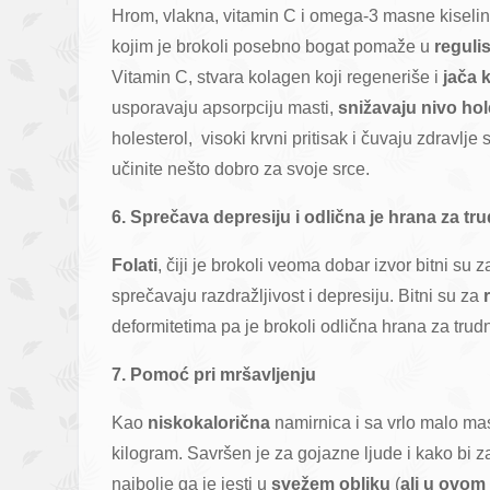
Hrom, vlakna, vitamin C i omega-3 masne kiseline
kojim je brokoli posebno bogat pomaže u
reguli
Vitamin C, stvara kolagen koji regeneriše i
jača 
usporavaju apsorpciju masti,
snižavaju nivo hol
holesterol, visoki krvni pritisak i čuvaju zdravlje
učinite nešto dobro za svoje srce.
6. Sprečava depresiju i odlična je hrana za tr
Folati
, čiji je brokoli veoma dobar izvor bitni su 
sprečavaju razdražljivost i depresiju. Bitni su za
deformitetima pa je brokoli odlična hrana za trud
7. Pomoć pri mršavljenju
Kao
niskokalorična
namirnica i sa vrlo malo mas
kilogram. Savršen je za gojazne ljude i kako bi za
najbolje ga je jesti u
svežem obliku
(
ali u ovom