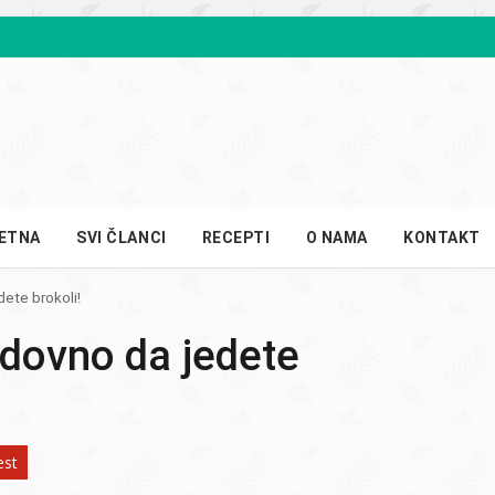
ETNA
SVI ČLANCI
RECEPTI
O NAMA
KONTAKT
ete brokoli!
dovno da jedete
est