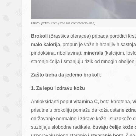
Photo: pxfuel.com (free for commercial use)
Brokoli
(Brassica oleracea) pripada porodici krsta
malo kalorija
, prepun je važnih hranljivih sasto
piridoksina, riboflavina),
minerala
(kalcijum, fosf
starenje ćeija i smanjuju rizik od mnogih obolje
Zašto treba da jedemo brokoli:
1. Za lepu i zdravu kožu
Antioksidanti poput
vitamina C
, beta-karotena,
v
prisutne u brokoliju pomažu da koža ostane
zdra
održavanje normalne i zdrave kože i sluzokože do
suzbijaju slobodne radikale,
čuvaju ćelije kože
usporavaju njeno starenje i
stvaranje bora
, čin