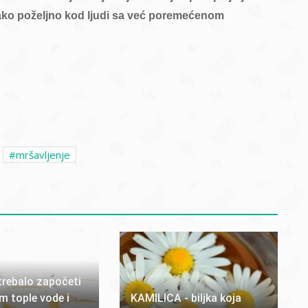
 tako poželjno kod ljudi sa već poremećenom
mršavljenje
trebalo započeti
 tople vode i
KAMILICA - biljka koja