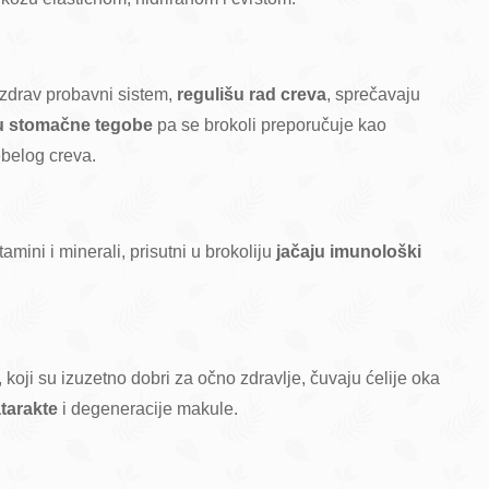
 zdrav probavni sistem,
regulišu rad creva
, sprečavaju
u stomačne tegobe
pa se brokoli preporučuje kao
ebelog creva.
tamini i minerali, prisutni u brokoliju
jačaju imunološki
, koji su izuzetno dobri za očno zdravlje, čuvaju ćelije oka
tarakte
i degeneracije makule.