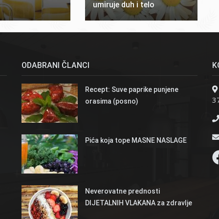
umiruje duh i telo
ODABRANI ČLANCI
K
Recept: Suve paprike punjene
37
orasima (posno)
Pića koja tope MASNE NASLAGE
Neverovatne prednosti
DIJETALNIH VLAKANA za zdravlje