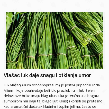
Vlašac luk daje snagu i otklanja umor
Luk vlašac(Allium schoenoprasum) je jestivi pripadnik roda
Allium - koje obuhvataju beli luk, praziluk i crni luk. Zeleni
delovi ove biljke imaju blag ukus luka (eterična ulja bogata
sumporom mu daju taj blago ljuti ukus) i koristi se pretežno
kao aromatični dodatak hladnim i toplim jelima, često se