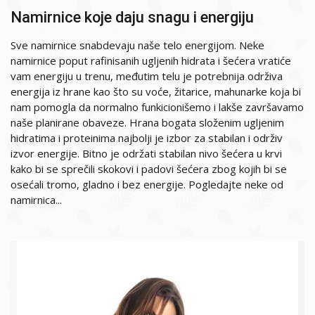
Namirnice koje daju snagu i energiju
Sve namirnice snabdevaju naše telo energijom. Neke
namirnice poput rafinisanih ugljenih hidrata i šećera vratiće
vam energiju u trenu, međutim telu je potrebnija održiva
energija iz hrane kao što su voće, žitarice, mahunarke koja bi
nam pomogla da normalno funkicionišemo i lakše završavamo
naše planirane obaveze. Hrana bogata složenim ugljenim
hidratima i proteinima najbolji je izbor za stabilan i održiv
izvor energije. Bitno je održati stabilan nivo šećera u krvi
kako bi se sprečili skokovi i padovi šećera zbog kojih bi se
osećali tromo, gladno i bez energije. Pogledajte neke od
namirnica...