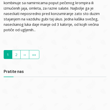
kombinuje sa namirnicama poput pečenog krompira ili
izmućenih jaja, omleta, za razne salate. Najbolje ga je
naseckati neposredno pred konzumiranje zato sto duzim
stajanjem na vazduhu gubi taj ukus. Jedna kašika svežeg,
naseckanog luka daje manje od 3 kalorije, od kojih većina
potiče od ugljenih...
Pagination
Current
1
Page
2
Next
››
Last
»»
page
page
page
Pratite nas