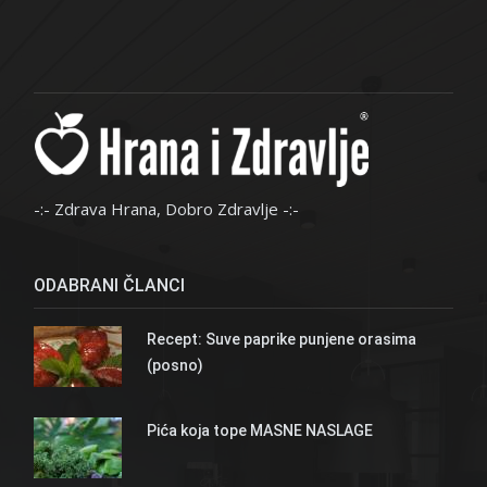
-:- Zdrava Hrana, Dobro Zdravlje -:-
ODABRANI ČLANCI
Recept: Suve paprike punjene orasima
(posno)
Pića koja tope MASNE NASLAGE