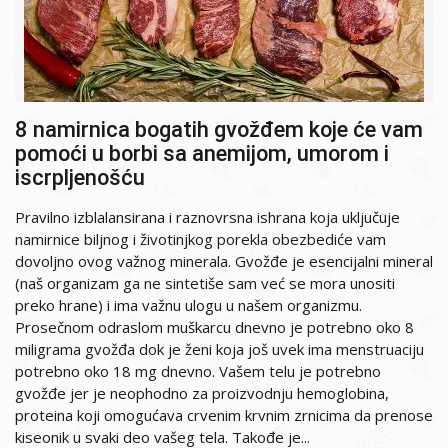
8 namirnica bogatih gvožđem koje će vam
pomoći u borbi sa anemijom, umorom i
iscrpljenošću
Pravilno izblalansirana i raznovrsna ishrana koja uključuje
namirnice biljnog i životinjkog porekla obezbediće vam
dovoljno ovog važnog minerala. Gvožđe je esencijalni mineral
(naš organizam ga ne sintetiše sam već se mora unositi
preko hrane) i ima važnu ulogu u našem organizmu.
Prosečnom odraslom muškarcu dnevno je potrebno oko 8
miligrama gvožđa dok je ženi koja još uvek ima menstruaciju
potrebno oko 18 mg dnevno. Vašem telu je potrebno
gvožđe jer je neophodno za proizvodnju hemoglobina,
proteina koji omogućava crvenim krvnim zrnicima da prenose
kiseonik u svaki deo vašeg tela. Takođe je...