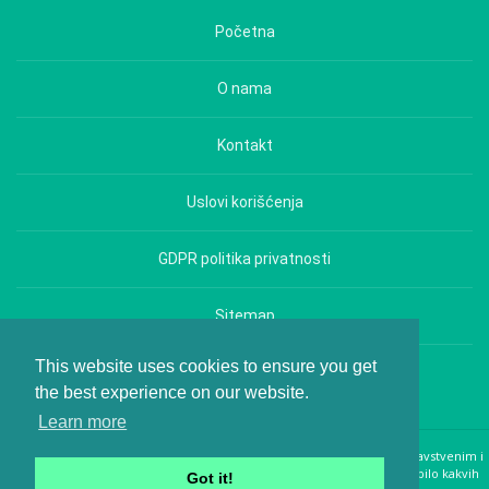
Početna
O nama
Kontakt
Uslovi korišćenja
GDPR politika privatnosti
Sitemap
This website uses cookies to ensure you get
Copyright © Hrana i Zdravlje - All rights reserved.
the best experience on our website.
Learn more
Web magazin Hrana i Zdravlje pruža opšte informacije i diskusije o zdravstvenim i
drugim temama i ne treba ih tumačiti kao lekarske savete. Ako imate bilo kakvih
Got it!