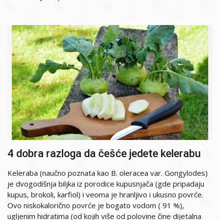
4 dobra razloga da češće jedete kelerabu
Keleraba (naučno poznata kao B. oleracea var. Gongylodes)
je dvogodišnja biljka iz porodice kupusnjača (gde pripadaju
kupus, brokoli, karfiol) i veoma je hranljivo i ukusno povrće.
Ovo niskokalorično povrće je bogato vodom ( 91 %),
ugljenim hidratima (od kojih više od polovine čine dijetalna