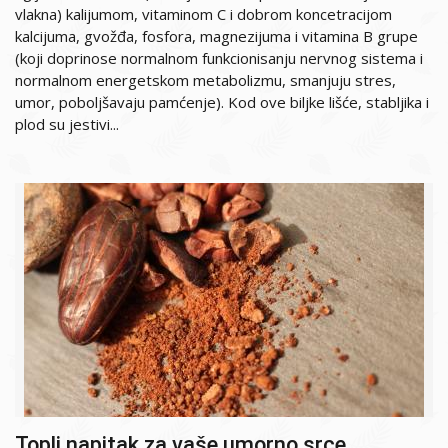
vlakna) kalijumom, vitaminom C i dobrom koncetracijom
kalcijuma, gvožđa, fosfora, magnezijuma i vitamina B grupe
(koji doprinose normalnom funkcionisanju nervnog sistema i
normalnom energetskom metabolizmu, smanjuju stres,
umor, poboljšavaju pamćenje). Kod ove biljke lišće, stabljika i
plod su jestivi...
Topli napitak za vaše umorno srce