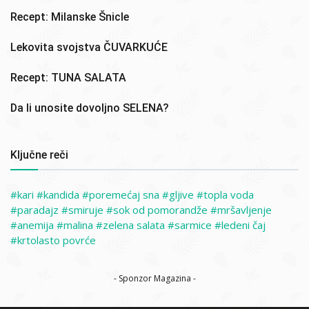
Recept: Milanske Šnicle
Lekovita svojstva ČUVARKUĆE
Recept: TUNA SALATA
Da li unosite dovoljno SELENA?
Ključne reči
kari
kandida
poremećaj sna
gljive
topla voda
paradajz
smiruje
sok od pomorandže
mršavljenje
anemija
malina
zelena salata
sarmice
ledeni čaj
krtolasto povrće
- Sponzor Magazina -