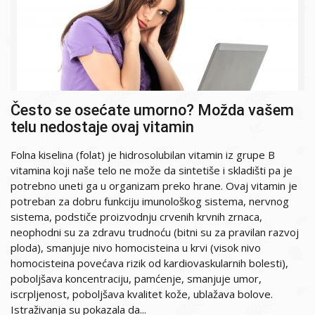
Često se osećate umorno? Možda vašem
telu nedostaje ovaj vitamin
Folna kiselina (folat) je hidrosolubilan vitamin iz grupe B
vitamina koji naše telo ne može da sintetiše i skladišti pa je
potrebno uneti ga u organizam preko hrane. Ovaj vitamin je
potreban za dobru funkciju imunološkog sistema, nervnog
sistema, podstiče proizvodnju crvenih krvnih zrnaca,
neophodni su za zdravu trudnoću (bitni su za pravilan razvoj
ploda), smanjuje nivo homocisteina u krvi (visok nivo
homocisteina povećava rizik od kardiovaskularnih bolesti),
poboljšava koncentraciju, pamćenje, smanjuje umor,
iscrpljenost, poboljšava kvalitet kože, ublažava bolove.
Istraživanja su pokazala da...