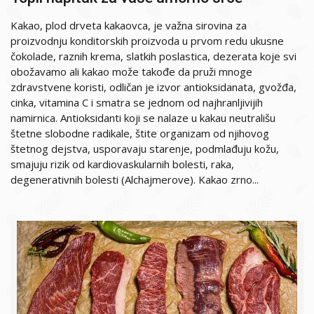
Kakao, plod drveta kakaovca, je važna sirovina za
proizvodnju konditorskih proizvoda u prvom redu ukusne
čokolade, raznih krema, slatkih poslastica, dezerata koje svi
obožavamo ali kakao može takođe da pruži mnoge
zdravstvene koristi, odličan je izvor antioksidanata, gvožđa,
cinka, vitamina C i smatra se jednom od najhranljivijih
namirnica. Antioksidanti koji se nalaze u kakau neutrališu
štetne slobodne radikale, štite organizam od njihovog
štetnog dejstva, usporavaju starenje, podmlađuju kožu,
smajuju rizik od kardiovaskularnih bolesti, raka,
degenerativnih bolesti (Alchajmerove). Kakao zrno...