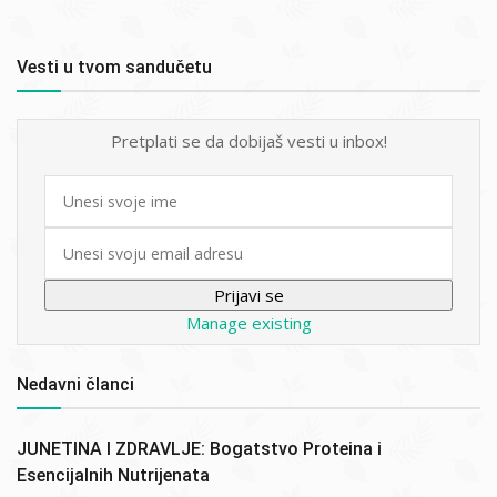
Vesti u tvom sandučetu
Pretplati se da dobijaš vesti u inbox!
First
name
Email
Manage existing
Nedavni članci
JUNETINA I ZDRAVLJE: Bogatstvo Proteina i
Esencijalnih Nutrijenata