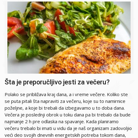
Šta je preporučljivo jesti za večeru?
Polako se približava kraj dana, a i vreme večere. Koliko ste
se puta pitali šta napraviti za večeru, koje su to namirnice
poželjne, a koje bi trebali da izbegavamo u to doba dana.
Večera je poslednji obrok u toku dana pa bi trebalo da bude
najmanje 2 h pre odlaska na spavanje. Kada planiramo
večeru trebalo bi imati u vidu da je naš organizam zadovoljio
veći deo svojih dnevnih energetskih potreba tokom dana,