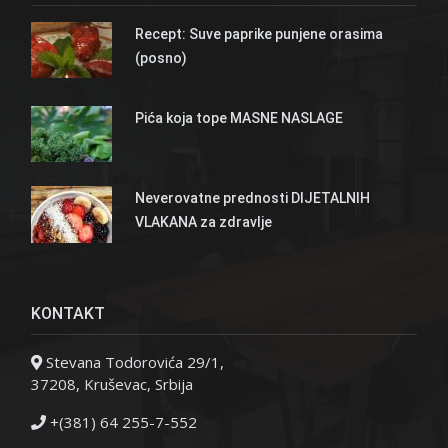
Recept: Suve paprike punjene orasima
(posno)
Pića koja tope MASNE NASLAGE
Neverovatne prednosti DIJETALNIH
VLAKANA za zdravlje
KONTAKT
Stevana Todorovića 29/1,
37208, Kruševac, Srbija
+(381) 64 255-7-552