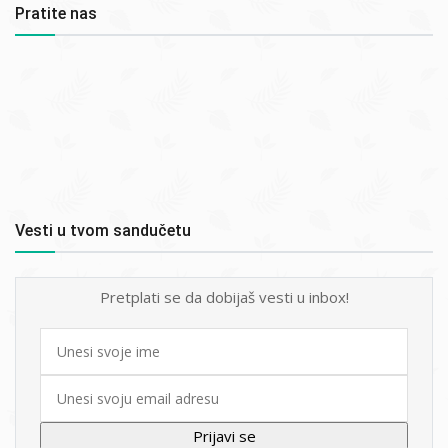
Pratite nas
Vesti u tvom sandučetu
Pretplati se da dobijaš vesti u inbox!
First
name
Email