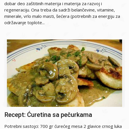
dobar deo zaštitinih materija i materija za razvoj i
regeneraciju. Ona treba da sadrži belančevine, vitamine,
minerale, vrlo malo masti, šećera (potrebnih za energiju za
održavanje toplote...
Recept: Ćuretina sa pečurkama
Potrebni sastojci: 700 gr ćurećeg mesa 2 glavice crnog luka