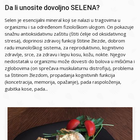
Da li unosite dovoljno SELENA?
Selen je esencijalni mineral koji se nalazi u tragovima u
organizmu i sa određenom fiziološkom ulogom. On pokazuje
snažnu antioksidativnu zaštitu (štiti ćelije od oksidativnog
stresa), doprinosi zdravoj funkciji štitine žlezde, dobrom
radu imunološkog sistema, za reproduktivno, kognitivno
zdravlje, srce, za zdravu i lepu kosu, kožu, nokte. Njegov
nedostatak u organizmu može dovesti do bolova u mišićima i
zglobovima (on sprečava muskulaturnu distrofiju), problema
sa štitinom žlezdom, propadanja kognitivnih funkcija
(koncetracija, memorija, opažanje), pada raspoloženja,
gubitka kose, pada...