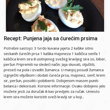
Recept: Punjena jaja sa ćurećim prsima
Potrebni sastojci: 3 tvrdo kuvana jajeta 2 kašike sitno
seckanih ćurećih prsa 1 kašika majoneza 1 kašičica senfa 1
kašičica krem sira ili usitnjenog svežeg kravljeg sira so, biber,
peršun Pripremiti na sledeći način: Jaja skuvati, oljuštiti,
preseći na pola i izvaditi žumanca. U manjoj posudi žumanca
izgnječiti viljuškom i dodati ćureća prsa, majonez, senf, krem
sir, peršun, posoliti i pobiberiti. Dobijenom masom puniti
belanca i dekorisati. Korisne informacije: Ovako dobijeno jelo
možete jesti za doručak ili kao predjelo za ručak. Umesto
krem sira možete koristiti sveži kravlji sir u koji...