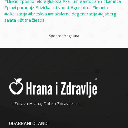
klinčić
posno jelo
glukoza
kalijum
antocianin
kamilica
plavi paradajz
fizička aktivnost
grejpfrut
imunitet
alkalizacija
breskva
makularna degeneracija
ajsberg
salata
štitna žlezda
- Sponzor Magazina -
-:- Zdrava Hrana, Dobro Zdravlje -:-
ODABRANI ČLANCI