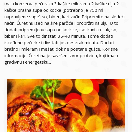
mala konzerva pečuraka 3 kašike milerama 2 kašike ulja 2
kašike brašna supa od kocke (potrebno je 750 ml
napravljene supe) so, biber, kari začin Pripremite na sledeći
način: Ćuretinu iseći na šire parčiće i propržiti na ulju. U to
dodati pripremljenu supu od kockice, iseckani crn luk, so,
biber i kari. Sve to dinstati 35-40 minuta. Tome dodati
isceđene pečurke i dinstati jos desetak minuta. Dodati
brašno i mileram i mešati dok ne postane gušće. Korisne
informacije: Ćuretina je savršen izvor proteina, koji imaju
gradivnu i energetsku...