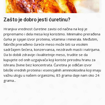
Zašto je dobro jesti ćuretinu?
Hranjiva vrednost ćuretine zavisi od načina na koji je
pripremamo i dela mesa koji koristimo. Minimalno prerađena
ćurka je sjajan izvor proteina, vitamina i minerala. Međutim,
fabrički prerađeno ćureće meso može biti sa visokim
sadržajem šećera, konzervansa, nezdravih masti i natrijuma.
Da bi dobili zdravije i kvalitetnije meso, trudite se da
kupujete od onih uzgajivača koji koriste prirodnu hranu za
ishranu živine bez koncentrata. Ćuretina je odličan izvor
biloški vrednih proteina i esencijalnih amninokiselina koji imaju
važnu ulogu u našem organizmu, 85 grama daje nam oko 24
grama...