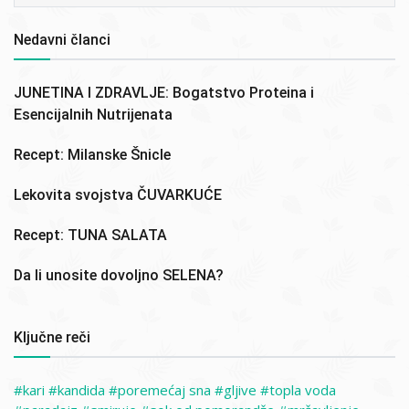
Nedavni članci
JUNETINA I ZDRAVLJE: Bogatstvo Proteina i
Esencijalnih Nutrijenata
Recept: Milanske Šnicle
Lekovita svojstva ČUVARKUĆE
Recept: TUNA SALATA
Da li unosite dovoljno SELENA?
Ključne reči
kari
kandida
poremećaj sna
gljive
topla voda