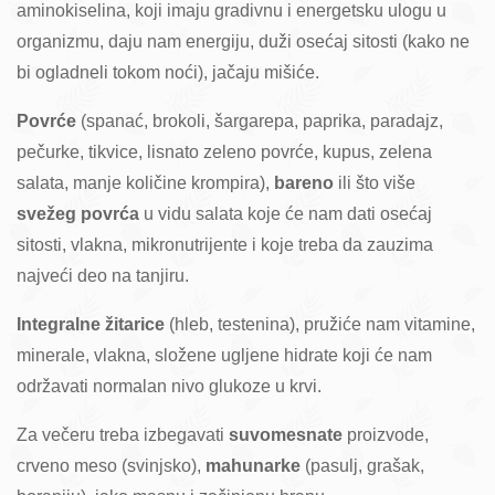
aminokiselina, koji imaju gradivnu i energetsku ulogu u
organizmu, daju nam energiju, duži osećaj sitosti (kako ne
bi ogladneli tokom noći), jačaju mišiće.
Povrće
(spanać, brokoli, šargarepa, paprika, paradajz,
pečurke, tikvice, lisnato zeleno povrće, kupus, zelena
salata, manje količine krompira),
bareno
ili što više
svežeg povrća
u vidu salata koje će nam dati osećaj
sitosti, vlakna, mikronutrijente i koje treba da zauzima
najveći deo na tanjiru.
Integralne žitarice
(hleb, testenina), pružiće nam vitamine,
minerale, vlakna, složene ugljene hidrate koji će nam
održavati normalan nivo glukoze u krvi.
Za večeru treba izbegavati
suvomesnate
proizvode,
crveno meso (svinjsko),
mahunarke
(pasulj, grašak,