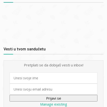
Vesti u tvom sandučetu
Pretplati se da dobijaš vesti u inbox!
First
name
Email
Manage existing