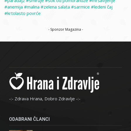
paradajz
smiruje
sok od pomorandže
mršavljenje
anemija
malina
zelena salata
sarmice
ledeni čaj
krtolasto povrće
- Sponzor Magazina -
-:- Zdrava Hrana, Dobro Zdravlje -:-
ODABRANI ČLANCI