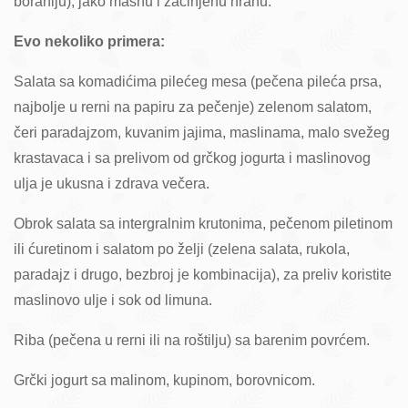
boraniju), jako masnu i začinjenu hranu.
Evo nekoliko primera:
Salata sa komadićima pilećeg mesa (pečena pileća prsa,
najbolje u rerni na papiru za pečenje) zelenom salatom,
čeri paradajzom, kuvanim jajima, maslinama, malo svežeg
krastavaca i sa prelivom od grčkog jogurta i maslinovog
ulja je ukusna i zdrava večera.
Obrok salata sa intergralnim krutonima, pečenom piletinom
ili ćuretinom i salatom po želji (zelena salata, rukola,
paradajz i drugo, bezbroj je kombinacija), za preliv koristite
maslinovo ulje i sok od limuna.
Riba (pečena u rerni ili na roštilju) sa barenim povrćem.
Grčki jogurt sa malinom, kupinom, borovnicom.