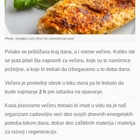
Photo: needpix.com (free for commercial use)
Polako se približava kraj dana, a i vreme večere. Koliko ste
se puta pitali šta napraviti za večeru, koje su to namirnice
poželjne, a koje bi trebali da izbegavamo u to doba dana.
Večera je poslednji obrok u toku dana pa bi trebalo da
bude najmanje
2 h
pre odlaska na spavanje.
Kada planiramo večeru trebalo bi imati u vidu da je naš
organizam zadovoljio veći deo svojih dnevnih energetskih
potreba tokom dana, dobar deo zaštitinih materija i materija
za razvoj i regeneraciju.