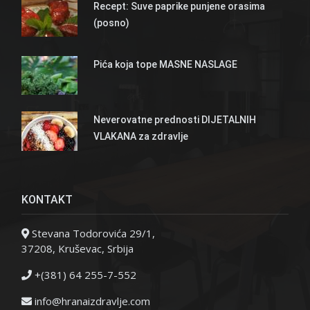
Recept: Suve paprike punjene orasima
(posno)
Pića koja tope MASNE NASLAGE
Neverovatne prednosti DIJETALNIH
VLAKANA za zdravlje
KONTAKT
Stevana Todorovića 29/1,
37208, Kruševac, Srbija
+(381) 64 255-7-552
info@hranaizdravlje.com