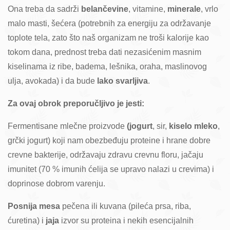
Ona treba da sadrži
belančevine
, vitamine,
minerale
, vrlo
malo masti, šećera (potrebnih za energiju za održavanje
toplote tela, zato što naš organizam ne troši kalorije kao
tokom dana, prednost treba dati nezasićenim masnim
kiselinama iz ribe, badema, lešnika, oraha, maslinovog
ulja, avokada) i da bude
lako svarljiva
.
Za ovaj obrok preporučljivo je jesti:
Fermentisane mlečne proizvode
(jogurt
, sir,
kiselo mleko
,
grčki jogurt) koji nam obezbeđuju proteine i hrane dobre
crevne bakterije, održavaju zdravu crevnu floru, jačaju
imunitet (70 % imunih ćelija se upravo nalazi u crevima) i
doprinose dobrom varenju.
Posnija mesa
pečena ili kuvana (pileća prsa, riba,
ćuretina) i
jaja
izvor su proteina i nekih esencijalnih