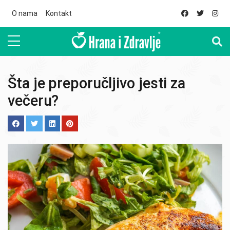
Skip to main content
O nama
Kontakt
Šta je preporučljivo jesti za
večeru?
Image