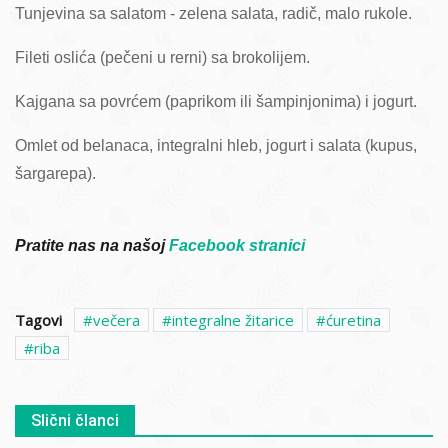
Tunjevina sa salatom - zelena salata, radič, malo rukole.
Fileti oslića (pečeni u rerni) sa brokolijem.
Kajgana sa povrćem (paprikom ili šampinjonima) i jogurt.
Omlet od belanaca, integralni hleb, jogurt i salata (kupus,
šargarepa).
Pratite nas na našoj
Facebook stranici
Tagovi
večera
integralne žitarice
ćuretina
riba
Slični članci