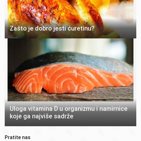
Zašto je dobro jesti ćuretinu?
Uloga vitamina D u organizmu i namirnice
koje ga najviše sadrže
Pratite nas