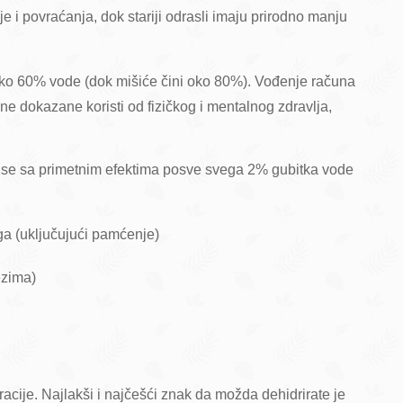
e i povraćanja, dok stariji odrasli imaju prirodno manju
oko 60% vode (dok mišiće čini oko 80%). Vođenje računa
jne dokazane koristi od fizičkog i mentalnog zdravlja,
anse sa primetnim efektima posve svega 2% gubitka vode
ga (uključujući pamćenje)
ezima)
acije. Najlakši i najčešći znak da možda dehidrirate je