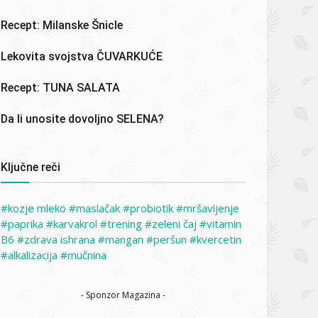
Recept: Milanske Šnicle
Lekovita svojstva ČUVARKUĆE
Recept: TUNA SALATA
Da li unosite dovoljno SELENA?
Ključne reči
kozje mleko
maslačak
probiotik
mršavljenje
paprika
karvakrol
trening
zeleni čaj
vitamin
B6
zdrava ishrana
mangan
peršun
kvercetin
alkalizacija
mučnina
- Sponzor Magazina -