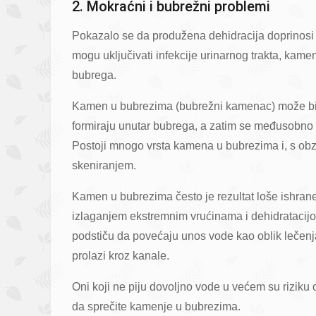
2. Mokraćni i bubrežni problemi
Pokazalo se da produžena dehidracija doprinos
mogu uključivati infekcije urinarnog trakta, kame
bubrega.
Kamen u bubrezima (bubrežni kamenac) može biti iz
formiraju unutar bubrega, a zatim se međusobno ve
Postoji mnogo vrsta kamena u bubrezima i, s obzi
skeniranjem.
Kamen u bubrezima često je rezultat loše ishran
izlaganjem ekstremnim vrućinama i dehidratacij
podstiču da povećaju unos vode kao oblik lečen
prolazi kroz kanale.
Oni koji ne piju dovoljno vode u većem su riziku
da sprečite kamenje u bubrezima.