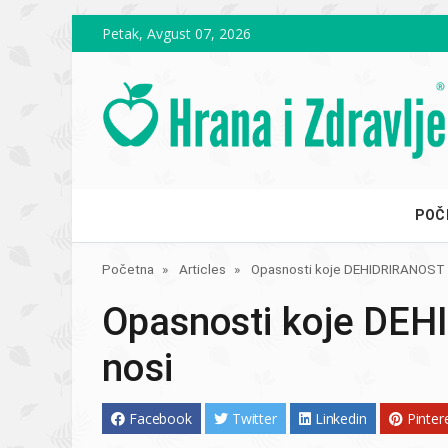
Skip to main content
Petak, Avgust 07, 2026
POČ
Početna
Articles
Opasnosti koje DEHIDRIRANOST 
Opasnosti koje DE
nosi
Facebook
Twitter
Linkedin
Pinter