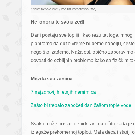
Photo: pxhere.com (free for commercial use)
Ne ignorišite svoju žeđ!
Dani postaju sve topliji i kao rezultat toga, mno
planiramo da duže vreme budemo napolju, često 
nego što izađemo. Nažalost, obično zaboravimo 
dovesti do ozbiljnih problema kako sa fizičkim ta
Možda vas zanima:
7 najzdravijih letnjih namirnica
Zašto bi trebalo započeti dan čašom tople vode
Svako može postati dehidriran, naročito kada je i
izlagaže prekomernoj toploti. Mala deca i stariji 