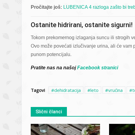
Pročitajte još:
LUBENICA 4 razloga zašto bi treb
Ostanite hidrirani, ostanite sigurni!
Tokom prekomernog izlaganja suncu ili strogih vež
Ovo može povećati izlučivanje urina, ali će vam 
punom potencijalu.
Pratite nas na našoj
Facebook stranici
Tagovi
dehidratacija
leto
vrućina
t
Slični članci