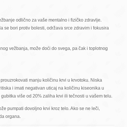
vežbanje odlično za vaše mentalno i fizičko zdravlje.
 se bori protiv bolesti, održava srce zdravim i fokusira
čnog vežbanja, može doći do svega, pa čak i toplotnog
prouzrokovati manju količinu krvi u krvotoku. Niska
iska i imati negativan uticaj na količinu kiseonika u
gubitka više od 20% zaliha krvi ili tečnosti u vašem telu.
e pumpati dovoljno krvi kroz telo. Ako se ne leči,
da organa.