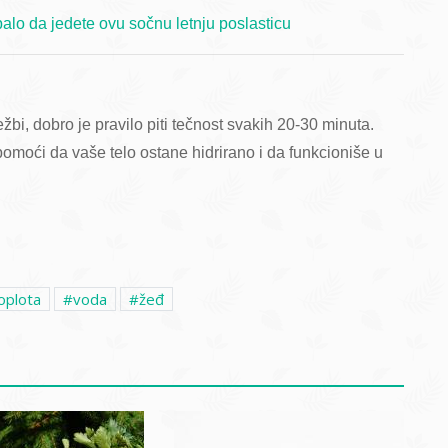
alo da jedete ovu sočnu letnju poslasticu
bi, dobro je pravilo piti tečnost svakih 20-30 minuta.
pomoći da vaše telo ostane hidrirano i da funkcioniše u
oplota
voda
žeđ