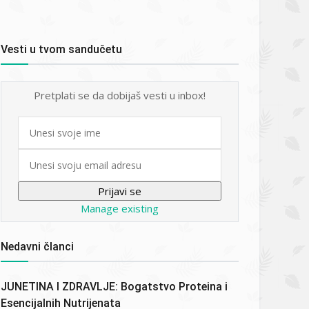
Vesti u tvom sandučetu
Pretplati se da dobijaš vesti u inbox!
First
name
Email
Manage existing
Nedavni članci
JUNETINA I ZDRAVLJE: Bogatstvo Proteina i
Esencijalnih Nutrijenata