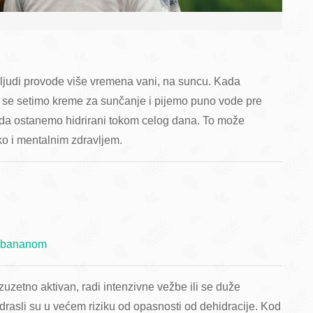
gi ljudi provode više vremena vani, na suncu. Kada
se setimo kreme za sunčanje i pijemo puno vode pre
da ostanemo hidrirani tokom celog dana. To može
ko i mentalnim zdravljem.
 i bananom
zuzetno aktivan, radi intenzivne vežbe ili se duže
odrasli su u većem riziku od opasnosti od dehidracije. Kod