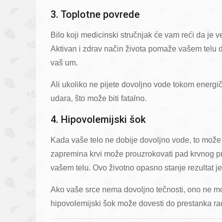
3. Toplotne povrede
Bilo koji medicinski stručnjak će vam reći da je 
Aktivan i zdrav način života pomaže vašem telu da
vaš um.
Ali ukoliko ne pijete dovoljno vode tokom energi
udara, što može biti fatalno.
4. Hipovolemijski šok
Kada vaše telo ne dobije dovoljno vode, to može 
zapremina krvi može prouzrokovati pad krvnog prit
vašem telu. Ovo životno opasno stanje rezultat je 
Ako vaše srce nema dovoljno tečnosti, ono ne mož
hipovolemijski šok može dovesti do prestanka ra