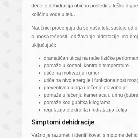
dece je dehidracija obično posledica teške dijarej
količinu vode u telu.
Naučnici procenjuju da se naša tela sastoje od 
o unosa tečnosti i održavanje hidratacije ima bro
uključujući:
dramatičan uticaj na naše fizičke perform
pomaže u kontroli kontrole temperature
utiče na motivaciju i umor
utiče na nivo energije i funkcionalnost moz
preventivna uloga i lečenje glavobolje
pomaže u lečenju kamenaca u urinu (bubr
pomaže kod gubitka kilograma
regulacija elektrolita i hidratacija ćelija
Simptomi dehidracije
Važno je razumeti i identifikovati simptome dehidr