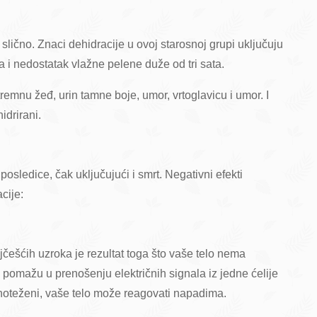
lično. Znaci dehidracije u ovoj starosnoj grupi uključuju
a i nedostatak vlažne pelene duže od tri sata.
remnu žeđ, urin tamne boje, umor, vrtoglavicu i umor. I
idrirani.
osledice, čak uključujući i smrt. Negativni efekti
cije:
ešćih uzroka je rezultat toga što vaše telo nema
ti pomažu u prenošenju električnih signala iz jedne ćelije
avnoteženi, vaše telo može reagovati napadima.