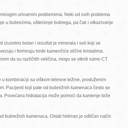
i mnogim urinarnim problemima. Neki od ovih problema
nje u bubrezima, oštećenje bubrega, pa čak i otkazivanje
uzetno bolan i rezultat je minerala i soli koji se
zuju i formiraju tvrde kamenčiće slične kristalima.
rom da su različitih veličina, mogu se otkriti samo CT
e u kombinaciji sa viškom telesne težine, produženim
om. Pacijenti koji pate od bubrežnih kamenaca često se
ja. Povećana hidratacija može pomoći da kamenje brže
 od bubrežnih kamenaca. Ostati hidriran je odličan način