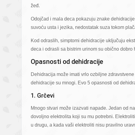
žeđ.
Odojčad i mala deca pokazuju znake dehidracije s
suvoću usta i jezika, nedostatak suza tokom plač
Kod odraslih, simptomi dehidracije uključuju ekst
deca i odrasli sa bistrim urinom su obično dobro h
Opasnosti od dehidracije
Dehidracija može imati vrlo ozbiljne zdravstvene p
dehidracije su mnogi. Evo 5 opasnosti od dehidra
1. Grčevi
Mnogo stvari može izazvati napade. Jedan od najč
dovoljno elektrolita koji su mu potrebni. Elektroli
u drugu, a kada vaši elektroliti nisu pravilno ur