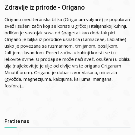
Zdravlje iz prirode - Origano
Origano mediteranska biljka (Origanum vulgare) je popularan
svež i sušeni začin koji se koristi u grčkoj i italijanskoj kuhinji,
odličan je sastojak sosa od špageta i kao dodatak pici.
Origano je biljka iz porodice usnatica (Lamiaceae, Labiatae)
usko je povezana sa ruzmarinom, timijanom, bosiljkom,
žalfijom i lavandom. Pored začina u kuhinji koristi se i u
lekovite svrhe. U prodaji se može naći svež, osušeni i u obliku
ulja (najlekovitije je ulje od divlje vrste origana Origanum
Minutiflorum). Origano je dobar izvor vlakana, minerala
(gvožđa, magnezijuma, kalcijuma, kalijuma, mangana,
fosfora)...
Pratite nas