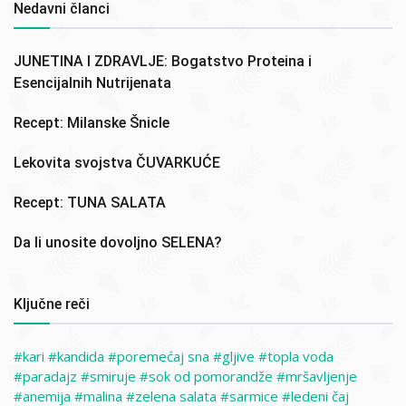
Nedavni članci
JUNETINA I ZDRAVLJE: Bogatstvo Proteina i
Esencijalnih Nutrijenata
Recept: Milanske Šnicle
Lekovita svojstva ČUVARKUĆE
Recept: TUNA SALATA
Da li unosite dovoljno SELENA?
Ključne reči
kari
kandida
poremećaj sna
gljive
topla voda
paradajz
smiruje
sok od pomorandže
mršavljenje
anemija
malina
zelena salata
sarmice
ledeni čaj