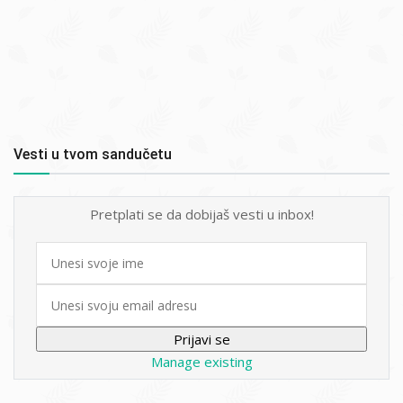
Vesti u tvom sandučetu
Pretplati se da dobijaš vesti u inbox!
First
name
Email
Manage existing