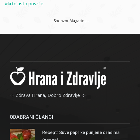
krtolasto povrće
- Sponzor Magazina -
-:- Zdrava Hrana, Dobro Zdravlje -:-
ODABRANI ČLANCI
Recept: Suve paprike punjene orasima
(posno)