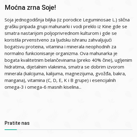
Moćna zrna Soje!
Soja jednogodišnja biljka (iz porodice Leguminosae L.) slična
grašku pripada grupi mahunarki i vodi preklo iz Kine gde se
smatra nastarijom poljoprivrednom kulturom i gde se
koristila prvenstveno za ljudsku ishranu zahvaljujući
bogatsvu proteina, vitamina i minerala neophodnih za
normalno funkcionisanje organizma. Ova mahunarka je
bogata kvalitetnim belančevinama (preko 40% čine), ugljenim
hidratima, dijetalnim vlaknima, smatra se dobrim izvorom
minerala (kalcijuma, kalijuma, magnezijuma, gvožđa, bakra,
mangana), vitamina (C, D, E, K i B grupe) i esencijalnih
omega-3 i omega-6 masnih kiselina...
Pratite nas