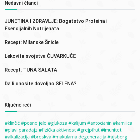
Nedavni članci
JUNETINA I ZDRAVLJE: Bogatstvo Proteina i
Esencijalnih Nutrijenata
Recept: Milanske Šnicle
Lekovita svojstva ČUVARKUĆE
Recept: TUNA SALATA
Da li unosite dovoljno SELENA?
Ključne reči
klinčić
posno jelo
glukoza
kalijum
antocianin
kamilica
plavi paradajz
fizička aktivnost
grejpfrut
imunitet
alkalizacija
breskva
makularna degeneracija
ajsberg