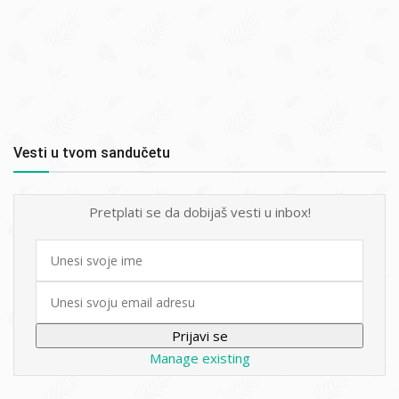
Vesti u tvom sandučetu
Pretplati se da dobijaš vesti u inbox!
First
name
Email
Manage existing