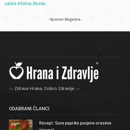
salata
štitna žlezda
- Sponzor Magazina -
-:- Zdrava Hrana, Dobro Zdravlje -:-
ODABRANI ČLANCI
Recept: Suve paprike punjene orasima
(posno)