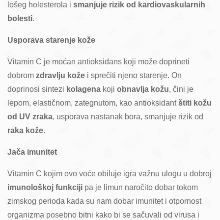
lošeg holesterola i
smanjuje rizik od kardiovaskularnih
bolesti
.
Usporava starenje kože
Vitamin C je moćan antioksidans koji može doprineti
dobrom
zdravlju kože
i sprečiti njeno starenje. On
doprinosi sintezi
kolagena
koji
obnavlja kožu
, čini je
lepom, elastičnom, zategnutom, kao antioksidant
štiti kožu
od UV zraka
, usporava nastanak bora, smanjuje rizik od
raka kože
.
Jača imunitet
Vitamin C kojim ovo voće obiluje igra važnu ulogu u dobroj
imunološkoj funkciji
pa je limun naročito dobar tokom
zimskog perioda kada su nam dobar imunitet i otpornost
organizma posebno bitni kako bi se sačuvali od virusa i