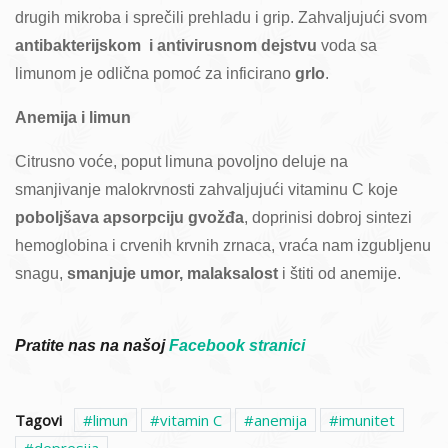
drugih mikroba i sprečili prehladu i grip. Zahvaljujući svom
antibakterijskom i antivirusnom dejstvu
voda sa
limunom je odlična pomoć za inficirano
grlo
.
Anemija i limun
Citrusno voće, poput limuna povoljno deluje na
smanjivanje malokrvnosti zahvaljujući vitaminu C koje
poboljšava apsorpciju gvožđa
, doprinisi dobroj sintezi
hemoglobina i crvenih krvnih zrnaca, vraća nam izgubljenu
snagu,
smanjuje umor, malaksalost
i štiti od anemije.
Pratite nas na našoj
Facebook stranici
Tagovi
limun
vitamin C
anemija
imunitet