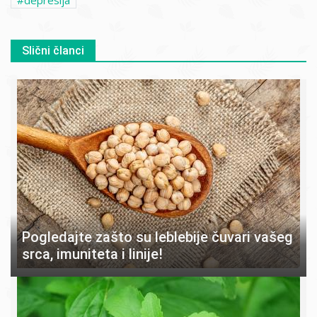
depresija
Slični članci
Pogledajte zašto su leblebije čuvari vašeg
srca, imuniteta i linije!