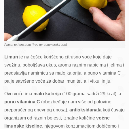
Photo: pxhere.com (free for commercial use)
Limun
je najčešće korišćeno citrusno voće koje daje
svežinu, poboljšava ukus, aromu raznim napicima i jelima i
predstavlja namirnicu sa malo kalorija, a puno vitamina C
pa je savršeno voće za dobar imunitet, a i vitku liniju.
Ovo voće ima
malo kalorija
(100 grama sadrži 29 kcal), a
puno vitamina C
(obezbeđuje nam više od polovine
preporučenog dnevnog unosa),
antioksidanata
koji čuvaju
organizam od raznih bolesti, znatne količine
voćne
limunske kiseline
, njegovom konzumacijom dobićemo i