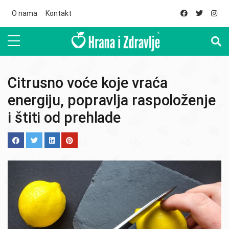
Skip to main content
O nama
Kontakt
Citrusno voće koje vraća
energiju, popravlja raspoloženje
i štiti od prehlade
Image