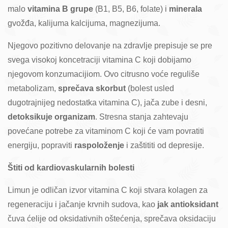
malo
vitamina B grupe
(B1, B5, B6, folate) i
minerala
gvožđa, kalijuma kalcijuma, magnezijuma.
Njegovo pozitivno delovanje na zdravlje prepisuje se pre
svega visokoj koncetraciji vitamina C koji dobijamo
njegovom konzumacijiom. Ovo citrusno voće reguliše
metabolizam,
sprečava skorbut
(bolest usled
dugotrajnijeg nedostatka vitamina C), jača zube i desni,
detoksikuje organizam
. Stresna stanja zahtevaju
povećane potrebe za vitaminom C koji će vam povratiti
energiju, popraviti
raspoloženje
i zaštititi od depresije.
Štiti od kardiovaskularnih bolesti
Limun je odličan izvor vitamina C koji stvara kolagen za
regeneraciju i jačanje krvnih sudova, kao
jak antioksidant
čuva ćelije od oksidativnih oštećenja, sprečava oksidaciju