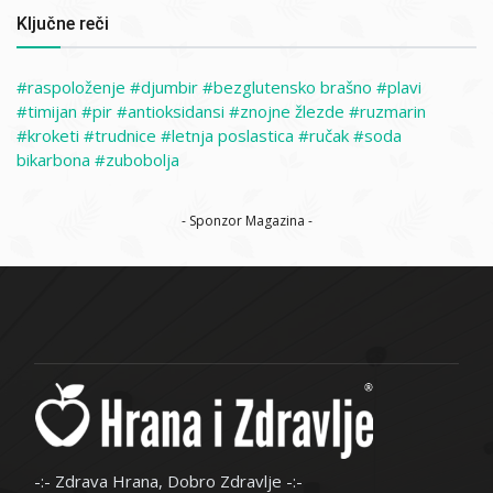
Ključne reči
raspoloženje
djumbir
bezglutensko brašno
plavi
timijan
pir
antioksidansi
znojne žlezde
ruzmarin
kroketi
trudnice
letnja poslastica
ručak
soda
bikarbona
zubobolja
- Sponzor Magazina -
-:- Zdrava Hrana, Dobro Zdravlje -:-