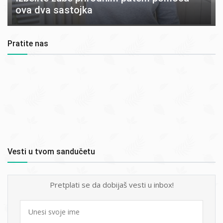
ova dva sastojka
Pratite nas
Vesti u tvom sandučetu
Pretplati se da dobijaš vesti u inbox!
First
name