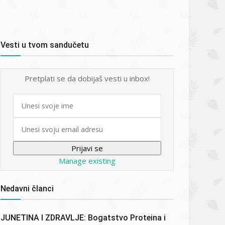
Vesti u tvom sandučetu
Pretplati se da dobijaš vesti u inbox!
First
name
Email
Manage existing
Nedavni članci
JUNETINA I ZDRAVLJE: Bogatstvo Proteina i