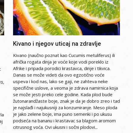
Kivano i njegov uticaj na zdravlje
Kivano (naučno poznat kao Cucumis metuliferus) ili
afrička rogata dinja je voće koje vodi poreklo iz
Afrike i pripada porodici krastavca, dinje i tikvica.
t
Danas se može videti da ovo egzotično voće
uspeva i kod nas, lako se gaji, ne zahteva neke
ti,
specifične uslove, a veoma je zdrava namirnica koja
se može jesti preko cele godine. Kada plod bude
žutonarandžaste boje, znak je da je dobro zreo i tad
je najslađi i najukusniji za konzumiranje. Meso ploda
je jako zelene boje, ima puno semenki i po ukusu
la
podseća na bananu i krastavac sa blagom aromom
aj
citrusnog voća. Ovi ukusni i sočni plodovi...