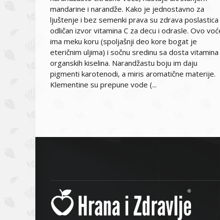
mandarine i narandže. Kako je jednostavno za
ljuštenje i bez semenki prava su zdrava poslastica 
odličan izvor vitamina C za decu i odrasle. Ovo voć
ima meku koru (spoljašnji deo kore bogat je
eteričnim uljima) i sočnu sredinu sa dosta vitamina 
organskih kiselina. Narandžastu boju im daju
pigmenti karotenodi, a miris aromatične materije.
Klementine su prepune vode (...