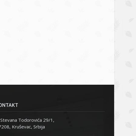
ONTAKT
Stevana Todorovića 29/1,
208, Kruševac, Srbija