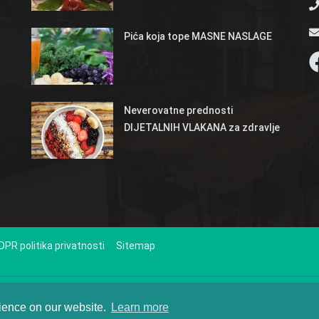
Pića koja tope MASNE NASLAGE
Neverovatne prednosti
DIJETALNIH VLAKANA za zdravlje
DPR politika privatnosti
Sitemap
 zdravstvenim i drugim temama i ne treba ih tumačiti kao lekarske savete. Ako imate
zraženi na ovom sajtu nemaju veze sa bilo kojom akademijom, bolnicom ili drugim m
rience on our website.
Learn more