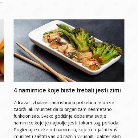
..
4 namirnice koje biste trebali jesti zimi
Zdrava i izbalansirana ishrana potrebna je da se
zadrži jak imunitet da bi organizam nesmetano
funkcionisao. Svako godišnje doba ima svoje
namirnice koje je najbolje jesti tokom tog perioda.
Pogledajte neke od namirnica, koje će ojačati vaš
imunitet i zaštiti vas od raznih virusnih i bakterijskih