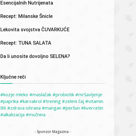
Esencijalnih Nutrijenata
Recept: Milanske Šnicle
Lekovita svojstva ČUVARKUĆE
Recept: TUNA SALATA
Da li unosite dovoljno SELENA?
Ključne reči
kozje mleko
maslačak
probiotik
mršavljenje
paprika
karvakrol
trening
zeleni čaj
vitamin
B6
zdrava ishrana
mangan
peršun
kvercetin
alkalizacija
mučnina
- Sponzor Magazina -