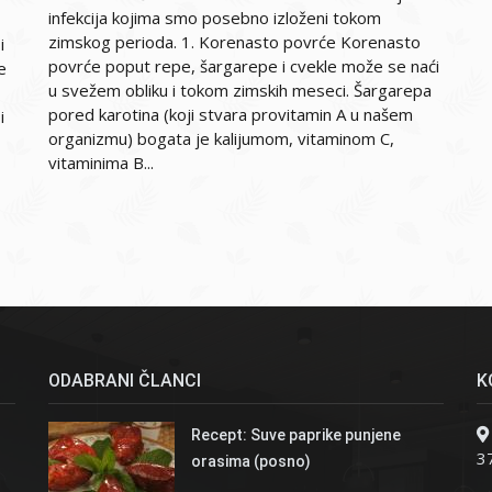
infekcija kojima smo posebno izloženi tokom
zimskog perioda. 1. Korenasto povrće Korenasto
i
povrće poput repe, šargarepe i cvekle može se naći
e
u svežem obliku i tokom zimskih meseci. Šargarepa
pored karotina (koji stvara provitamin A u našem
i
organizmu) bogata je kalijumom, vitaminom C,
vitaminima B...
ODABRANI ČLANCI
K
Recept: Suve paprike punjene
37
orasima (posno)