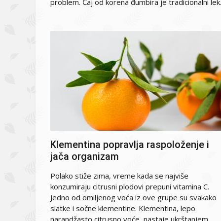
problem. Čaj od korena đumbira je tradicionalni lek.
Klementina popravlja raspoloženje i
jača organizam
Polako stiže zima, vreme kada se najviše
konzumiraju citrusni plodovi prepuni vitamina C.
Jedno od omiljenog voća iz ove grupe su svakako
slatke i sočne klementine. Klementina, lepo
narandžasto citrusno voće, nastaje ukrštanjem