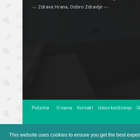
-:- Zdrava Hrana, Dobro Zdravlje -:-
Početna
O nama
Kontakt
Uslovi korišćenja
G
Web magazin Hrana i Zdravlje pruža opšte informacije i diskusije o
Mišljenja i stavovi i
This website uses cookies to ensure you get the best expe