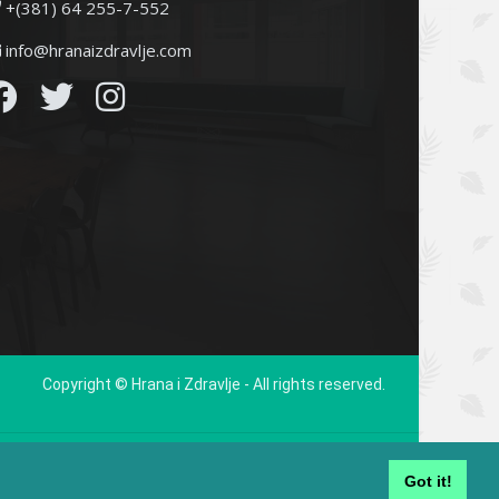
+(381) 64 255-7-552
info@hranaizdravlje.com
Copyright © Hrana i Zdravlje - All rights reserved.
 bilo kakvih pitanja u vezi sa zdravstvom, obratite se svom lekaru.
edicinksim ustanovama.
Got it!