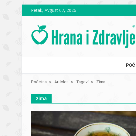
Skip to main content
Petak, Avgust 07, 2026
POČ
Početna
Articles
Tagovi
Zima
zima