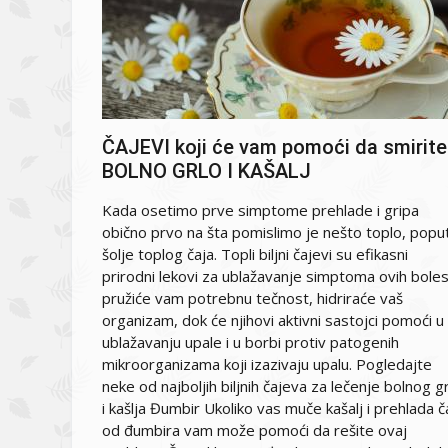
ČAJEVI koji će vam pomoći da smirite
BOLNO GRLO I KAŠALJ
Kada osetimo prve simptome prehlade i gripa
obično prvo na šta pomislimo je nešto toplo, popu
šolje toplog čaja. Topli biljni čajevi su efikasni
prirodni lekovi za ublažavanje simptoma ovih boles
pružiće vam potrebnu tečnost, hidriraće vaš
organizam, dok će njihovi aktivni sastojci pomoći u
ublažavanju upale i u borbi protiv patogenih
mikroorganizama koji izazivaju upalu. Pogledajte
neke od najboljih biljnih čajeva za lečenje bolnog gr
i kašlja Đumbir Ukoliko vas muče kašalj i prehlada č
od đumbira vam može pomoći da rešite ovaj