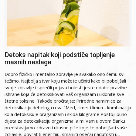
Detoks napitak koji podstiče topljenje
masnih naslaga
Dobro fizičko i mentalno zdravlje je svakako ono čemu svi
težimo. Najbolja stvar koju možete učiniti kako bi poboljšali
svoje zdravlje i sprečili pojavu bolesti jeste odabir pravilne
ishrane koja će detoksikovati vaš organizam i uklonite sve
štetne toksine. Takođe pročitajte: Prirodne namirnice za
detoksikaciju debelog creva "Med, cimet i limun - kombinacija
koja detoksikuje oraganizam i skida kilograme Postoji puno
dijeta za detoksikaciju organizma, a mi Vam u ovom članku
predstavljamo zdravo i ukusno piće koje će poboljšati vaše
zdravlje, povratiti energiju, smanjiti osećaj nadutosti u...