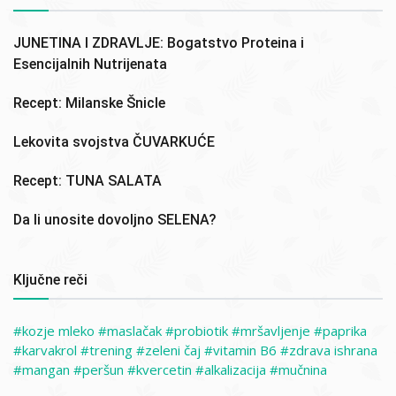
JUNETINA I ZDRAVLJE: Bogatstvo Proteina i
Esencijalnih Nutrijenata
Recept: Milanske Šnicle
Lekovita svojstva ČUVARKUĆE
Recept: TUNA SALATA
Da li unosite dovoljno SELENA?
Ključne reči
kozje mleko
maslačak
probiotik
mršavljenje
paprika
karvakrol
trening
zeleni čaj
vitamin B6
zdrava ishrana
mangan
peršun
kvercetin
alkalizacija
mučnina