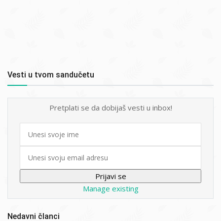
Vesti u tvom sandučetu
Pretplati se da dobijaš vesti u inbox!
First
name
Email
Manage existing
Nedavni članci