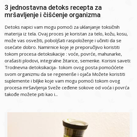
3 jednostavna detoks recepta za
mršavljenje i čišćenje organizma
Detoks napici vam mogu pomoći za uklanjanje toksičnih
materija iz tela. Ovaj proces je koristan za telo, kožu, kosu,
može vas osvežiti, poboljšati raspoloženje i učiniti da se
osećate dobro. Namirnice koje je preporučljivo koristiti
tokom procesa detoksikacije : voće, povrće, mahunarke,
orašasti plodovi, integralne žitarice, semenke. Korisni saveti:
Trodnevna detoksikacija- tokom ovog posta pomoćićete
svom organizmu da se regeneriše i ojača Možete koristiti
suplemente i biljke koje vam mogu pomoći tokom ovog
procesa mršavljenja Sveže ceđene sokove od voća i povrća
takođe možete piti kao i...