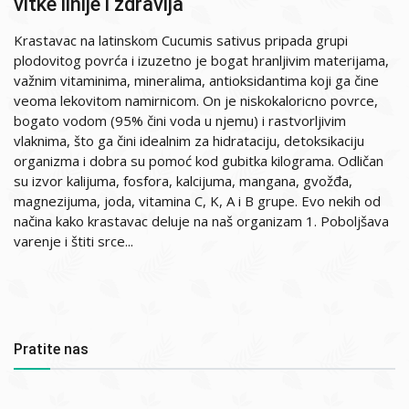
vitke linije i zdravlja
Krastavac na latinskom Cucumis sativus pripada grupi
plodovitog povrća i izuzetno je bogat hranljivim materijama,
važnim vitaminima, mineralima, antioksidantima koji ga čine
veoma lekovitom namirnicom. On je niskokaloricno povrce,
bogato vodom (95% čini voda u njemu) i rastvorljivim
vlaknima, što ga čini idealnim za hidrataciju, detoksikaciju
organizma i dobra su pomoć kod gubitka kilograma. Odličan
su izvor kalijuma, fosfora, kalcijuma, mangana, gvožđa,
magnezijuma, joda, vitamina C, K, A i B grupe. Evo nekih od
načina kako krastavac deluje na naš organizam 1. Poboljšava
varenje i štiti srce...
Pratite nas