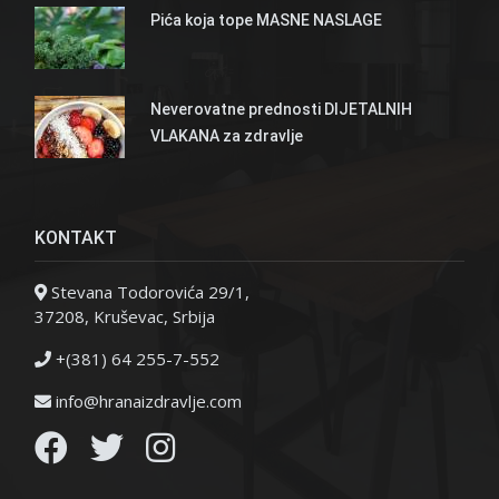
Pića koja tope MASNE NASLAGE
Neverovatne prednosti DIJETALNIH
VLAKANA za zdravlje
KONTAKT
Stevana Todorovića 29/1,
37208, Kruševac, Srbija
+(381) 64 255-7-552
info@hranaizdravlje.com