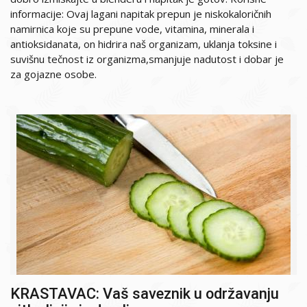
informacije: Ovaj lagani napitak prepun je niskokaloričnih
namirnica koje su prepune vode, vitamina, minerala i
antioksidanata, on hidrira naš organizam, uklanja toksine i
suvišnu tečnost iz organizma,smanjuje nadutost i dobar je
za gojazne osobe.
KRASTAVAC: Vaš saveznik u održavanju