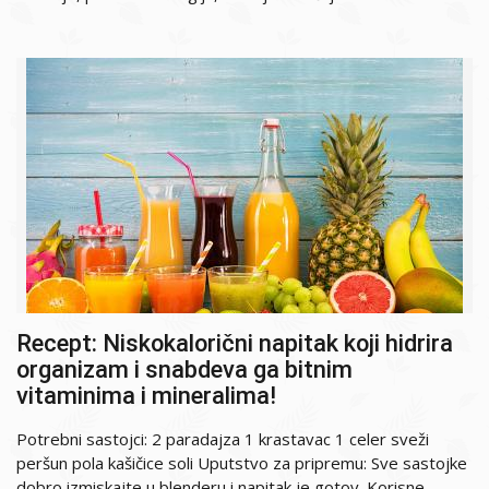
Recept: Niskokalorični napitak koji hidrira
organizam i snabdeva ga bitnim
vitaminima i mineralima!
Potrebni sastojci: 2 paradajza 1 krastavac 1 celer sveži
peršun pola kašičice soli Uputstvo za pripremu: Sve sastojke
dobro izmiskajte u blenderu i napitak je gotov. Korisne