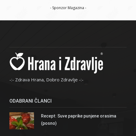
- Sponzor Magazina -
-:- Zdrava Hrana, Dobro Zdravlje -:-
ODABRANI ČLANCI
Recept: Suve paprike punjene orasima
(posno)