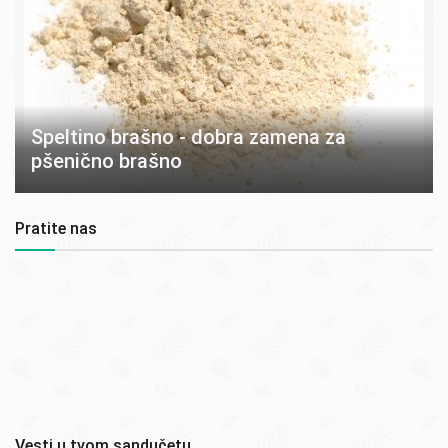
Speltino brašno - dobra zamena za
pšenično brašno
Pratite nas
Vesti u tvom sandučetu