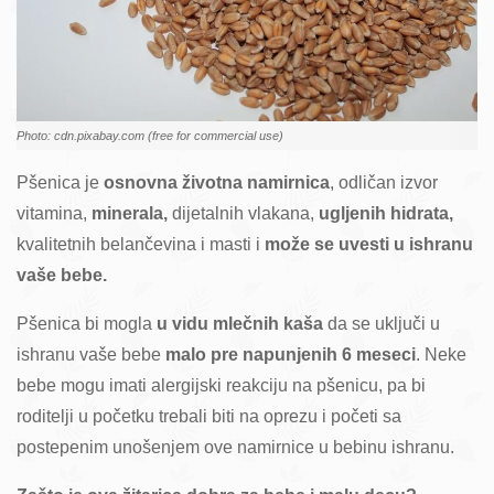
Photo: cdn.pixabay.com (free for commercial use)
Pšenica je
osnovna životna namirnica
, odličan izvor
vitamina,
minerala,
dijetalnih vlakana,
ugljenih hidrata,
kvalitetnih belančevina i masti i
može se uvesti u ishranu
vaše bebe.
Pšenica bi mogla
u vidu mlečnih kaša
da se uključi u
ishranu vaše bebe
malo pre napunjenih 6 meseci
. Neke
bebe mogu imati alergijski reakciju na pšenicu, pa bi
roditelji u početku trebali biti na oprezu i početi sa
postepenim unošenjem ove namirnice u bebinu ishranu.