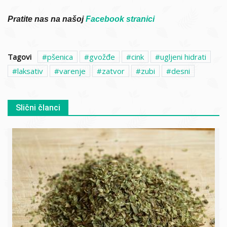
Pratite nas na našoj
Facebook stranici
Tagovi
pšenica
gvožđe
cink
ugljeni hidrati
laksativ
varenje
zatvor
zubi
desni
Slični članci