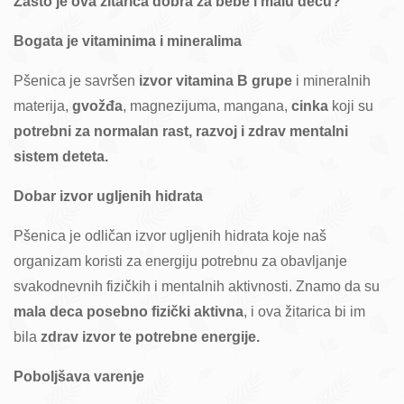
Zašto je ova žitarica dobra za bebe i malu decu?
Bogata je vitaminima i mineralima
Pšenica je savršen
izvor vitamina B grupe
i mineralnih
materija,
gvožđa
, magnezijuma, mangana,
cinka
koji su
potrebni za normalan rast, razvoj i zdrav mentalni
sistem deteta.
Dobar izvor ugljenih hidrata
Pšenica je odličan izvor ugljenih hidrata koje naš
organizam koristi za energiju potrebnu za obavljanje
svakodnevnih fizičkih i mentalnih aktivnosti. Znamo da su
mala deca posebno fizički aktivna
, i ova žitarica bi im
bila
zdrav izvor te potrebne energije.
Poboljšava varenje