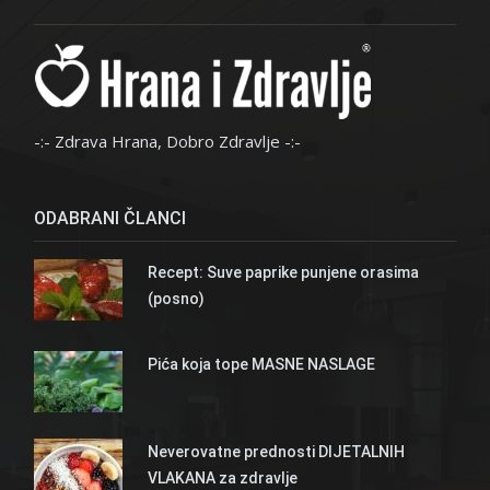
-:- Zdrava Hrana, Dobro Zdravlje -:-
ODABRANI ČLANCI
Recept: Suve paprike punjene orasima
(posno)
Pića koja tope MASNE NASLAGE
Neverovatne prednosti DIJETALNIH
VLAKANA za zdravlje