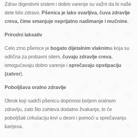
Zdrav digestivni sistem i dobro varenje su važni da bi naše
dete bilo zdravo.
Pšenica je lako svarljiva, čuva zdravlje
creva, čime smanjuje neprijatno nadimanje i mučnine.
Prirodni laksativ
Celo zrno pšenice je
bogato dijetalnim vlaknim
a koja su
odlična za probavni sitem,
čuvaju zdravlje creva
,
omogućavaju dobro varenje i
sprečavaju opstipaciju
(zatvor
).
Poboljšava oralno zdravlje
Obrok koji sadrži pšenicu doprinosi boljem oralnom
zdravlju, zato što zahteva dodatno žvakanje, to će
poboljšati cirkulaciju krvi u desni i pomoći u sprečavanju
karijesa.