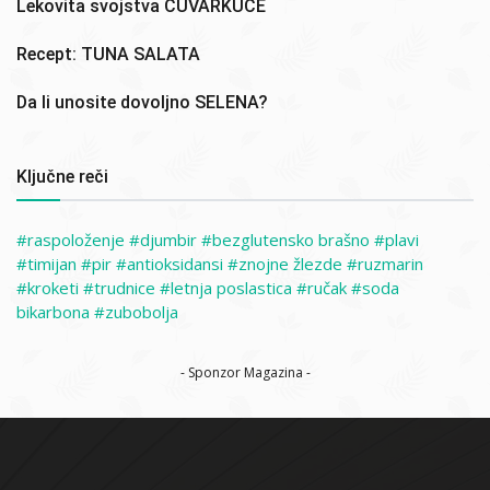
Lekovita svojstva ČUVARKUĆE
Recept: TUNA SALATA
Da li unosite dovoljno SELENA?
Ključne reči
raspoloženje
djumbir
bezglutensko brašno
plavi
timijan
pir
antioksidansi
znojne žlezde
ruzmarin
kroketi
trudnice
letnja poslastica
ručak
soda
bikarbona
zubobolja
- Sponzor Magazina -