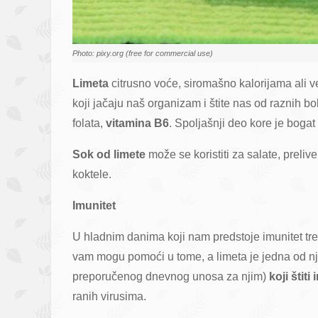
Photo: pixy.org (free for commercial use)
Limeta
citrusno voće, siromašno kalorijama ali 
koji jačaju naš organizam i štite nas od raznih bo
folata,
vitamina B6
. Spoljašnji deo kore je bogat
Sok od limete
može se koristiti za salate, preliv
koktele.
Imunitet
U hladnim danima koji nam predstoje imunitet tre
vam mogu pomoći u tome, a limeta je jedna od nj
preporučenog dnevnog unosa za njim)
koji štiti
ranih virusima.