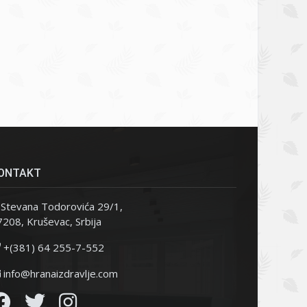
ONTAKT
Stevana Todorovića 29/1,
208, Kruševac, Srbija
+(381) 64 255-7-552
info@hranaizdravlje.com