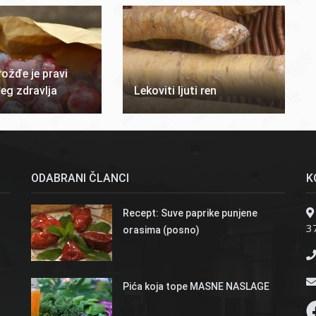
ožđe je pravi
eg zdravlja
Lekoviti ljuti ren
ODABRANI ČLANCI
K
Recept: Suve paprike punjene
37
orasima (posno)
Pića koja tope MASNE NASLAGE