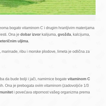
veoma bogato vitaminom C i drugim hranljivim materijama
lesti. Ona je
dobar izvor
kalijuma,
gvožđa
, kalcijuma,
eteričnim uljima
.
e, marinade, ribu i morske plodove, limeta je odlična za
ba da bude bolji i jači, namirnice bogate
vitaminom C
ih. Ona je prebogata ovim vitaminom (zadovoljiće 1/3
 imunitet
i povećava otpornost vašeg organizma prema