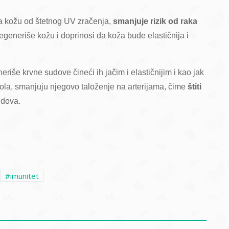
va kožu od štetnog UV zračenja,
smanjuje rizik od raka
regeneriše kožu i doprinosi da koža bude elastičnija i
riše krvne sudove čineći ih jačim i elastičnijim i kao jak
rola, smanjuju njegovo taloženje na arterijama, čime
štiti
udova.
imunitet