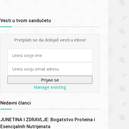
Vesti u tvom sandučetu
Pretplati se da dobijaš vesti u inbox!
First
name
Email
Manage existing
Nedavni članci
JUNETINA I ZDRAVLJE: Bogatstvo Proteina i
Esencijalnih Nutrijenata