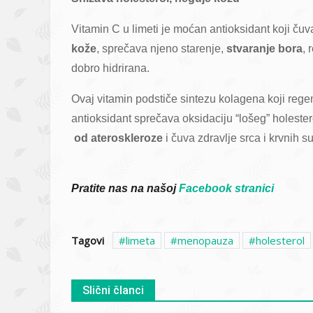
Vitamin C u limeti je moćan antioksidant koji ču
kože
, sprečava njeno starenje,
stvaranje bora
, 
dobro hidrirana.
Ovaj vitamin podstiče sintezu kolagena koji regene
antioksidant sprečava oksidaciju “lošeg” holeste
od ateroskleroze
i čuva zdravlje srca i krvnih s
Pratite nas na našoj
Facebook stranici
Tagovi
limeta
menopauza
holesterol
Slični članci