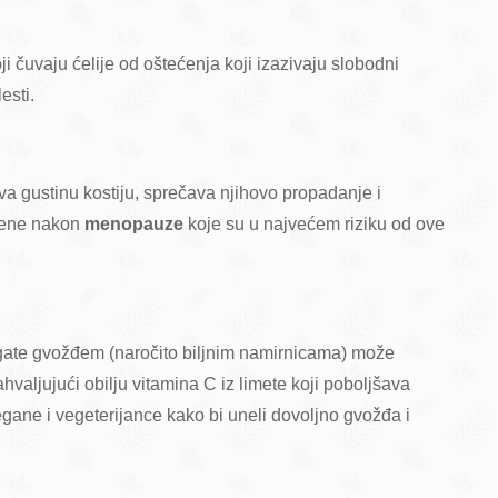
ji čuvaju ćelije od oštećenja koji izazivaju slobodni
esti.
uva gustinu kostiju, sprečava njihovo propadanje i
žene nakon
menopauze
koje su u najvećem riziku od ove
gate gvožđem (naročito biljnim namirnicama) može
valjujući obilju vitamina C iz limete koji poboljšava
gane i vegeterijance kako bi uneli dovoljno gvožđa i