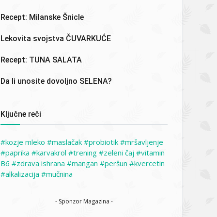
Recept: Milanske Šnicle
Lekovita svojstva ČUVARKUĆE
Recept: TUNA SALATA
Da li unosite dovoljno SELENA?
Ključne reči
kozje mleko
maslačak
probiotik
mršavljenje
paprika
karvakrol
trening
zeleni čaj
vitamin
B6
zdrava ishrana
mangan
peršun
kvercetin
alkalizacija
mučnina
- Sponzor Magazina -