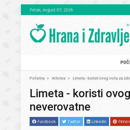
Skip to main content
Petak, Avgust 07, 2026
POČ
Početna
Articles
Limeta - koristi ovog voća za zdr
Limeta - koristi ovo
neverovatne
Facebook
Twitter
Linkedin
Pinter