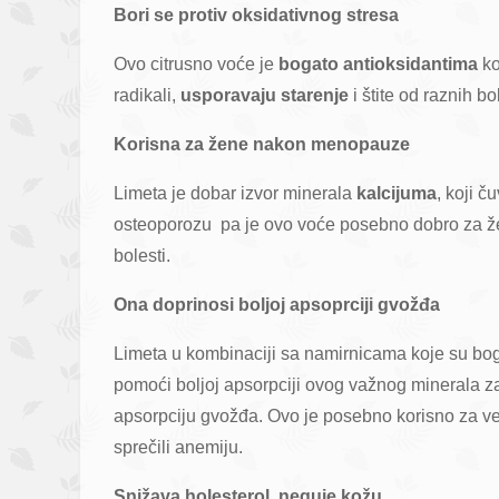
Bori se protiv oksidativnog stresa
Ovo citrusno voće je
bogato antioksidantima
ko
radikali,
usporavaju starenje
i štite od raznih bol
Korisna za žene nakon menopauze
Limeta je dobar izvor minerala
kalcijuma
, koji č
osteoporozu pa je ovo voće posebno dobro za 
bolesti.
Ona doprinosi boljoj apsoprciji gvožđa
Limeta u kombinaciji sa namirnicama koje su bo
pomoći boljoj apsorpciji ovog važnog minerala zah
apsorpciju gvožđa. Ovo je posebno korisno za ve
sprečili anemiju.
Snižava holesterol, neguje kožu