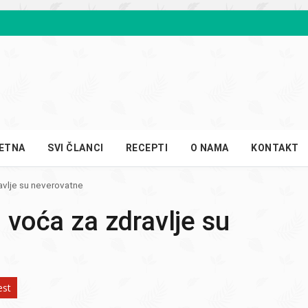
ETNA
SVI ČLANCI
RECEPTI
O NAMA
KONTAKT
avlje su neverovatne
g voća za zdravlje su
est