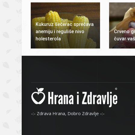
Kukuruz šećerac sprečava
anemiju i reguliše nivo
Crveno gr
holesterola
čuvar vaš
-:- Zdrava Hrana, Dobro Zdravlje -:-