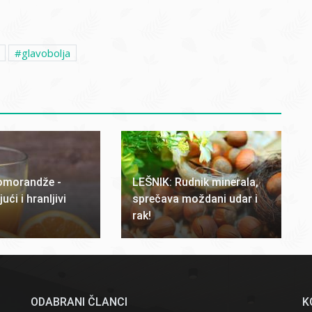
glavobolja
omorandže -
LEŠNIK: Rudnik minerala,
ći i hranljivi
sprečava moždani udar i
rak!
ODABRANI ČLANCI
K