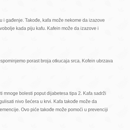
inu i gađenje. Takođe, kafa može nekome da izazove
glavobolje kada piju kafu. Kafein može da izazove i
 spominjemo porast broja otkucaja srca. Kofein ubrzava
i mnoge bolesti poput dijabetesa tipa 2. Kafa sadrži
ulisati nivo šećera u krvi. Kafa takođe može da
mencije. Ovo piće takođe može pomoći u prevenciji