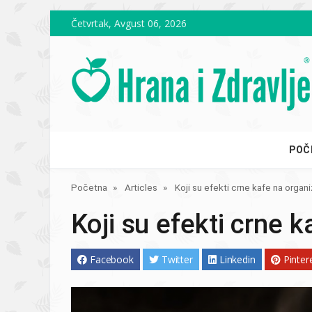
Skip to main content
Četvrtak, Avgust 06, 2026
POČ
Početna
Articles
Koji su efekti crne kafe na organ
Koji su efekti crne 
Facebook
Twitter
Linkedin
Pinter
Image