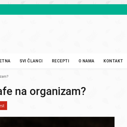
ETNA
SVI ČLANCI
RECEPTI
O NAMA
KONTAKT
izam?
kafe na organizam?
est