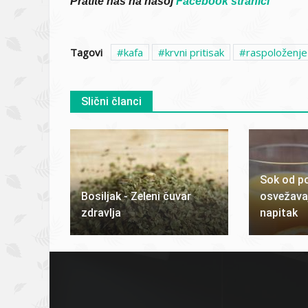
Pratite nas na našoj
Facebook stranici
Tagovi
kafa
krvni pritisak
raspoloženje
Slični članci
Sok od p
Bosiljak - Zeleni čuvar
osvežavaju
zdravlja
napitak