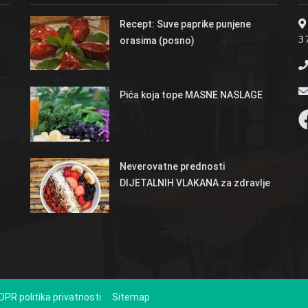
Recept: Suve paprike punjene
37
orasima (posno)
Pića koja tope MASNE NASLAGE
Neverovatne prednosti
DIJETALNIH VLAKANA za zdravlje
DPR politika privatnosti
Sitemap