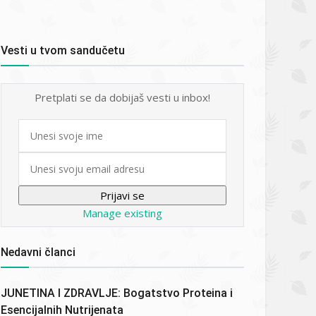
Vesti u tvom sandučetu
Pretplati se da dobijaš vesti u inbox!
First
name
Email
Manage existing
Nedavni članci
JUNETINA I ZDRAVLJE: Bogatstvo Proteina i
Esencijalnih Nutrijenata