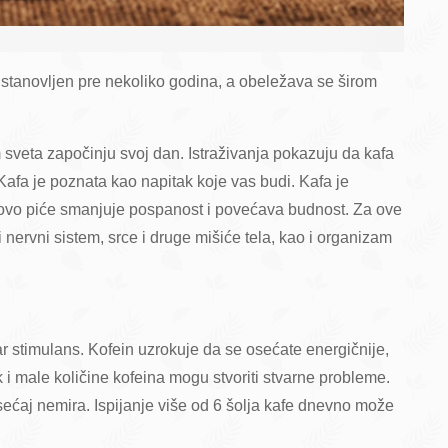
 ustanovljen pre nekoliko godina, a obeležava se širom
m sveta započinju svoj dan. Istraživanja pokazuju da kafa
afa je poznata kao napitak koje vas budi. Kafa je
vo piće smanjuje pospanost i povećava budnost. Za ove
 nervni sistem, srce i druge mišiće tela, kao i organizam
r stimulans. Kofein uzrokuje da se osećate energičnije,
 i male količine kofeina mogu stvoriti stvarne probleme.
ećaj nemira. Ispijanje više od 6 šolja kafe dnevno može