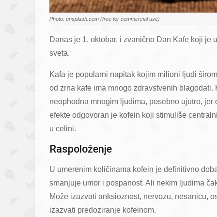
Photo: unsplash.com (free for commercial use)
Danas je 1. oktobar, i zvanično Dan Kafe koji je
sveta.
Kafa je popularni napitak kojim milioni ljudi širo
od zrna kafe ima mnogo zdravstvenih blagodati. K
neophodna mnogim ljudima, posebno ujutro, jer o
efekte odgovoran je kofein koji stimuliše centralni
u celini.
Raspoloženje
U umerenim količinama kofein je definitivno doba
smanjuje umor i pospanost. Ali nekim ljudima čak
Može izazvati anksioznost, nervozu, nesanicu, os
izazvati predoziranje kofeinom.