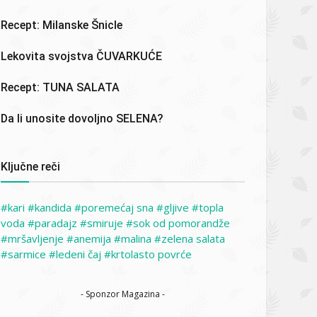
Recept: Milanske Šnicle
Lekovita svojstva ČUVARKUĆE
Recept: TUNA SALATA
Da li unosite dovoljno SELENA?
Ključne reči
kari
kandida
poremećaj sna
gljive
topla
voda
paradajz
smiruje
sok od pomorandže
mršavljenje
anemija
malina
zelena salata
sarmice
ledeni čaj
krtolasto povrće
- Sponzor Magazina -