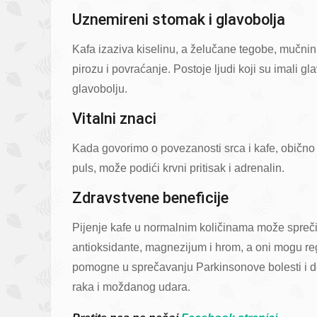
Uznemireni stomak i glavobolja
Kafa izaziva kiselinu, a želučane tegobe, mučn
pirozu i povraćanje. Postoje ljudi koji su imali 
glavobolju.
Vitalni znaci
Kada govorimo o povezanosti srca i kafe, obično
puls, može podići krvni pritisak i adrenalin.
Zdravstvene beneficije
Pijenje kafe u normalnim količinama može sprečit
antioksidante, magnezijum i hrom, a oni mogu reg
pomogne u sprečavanju Parkinsonove bolesti i de
raka i moždanog udara.