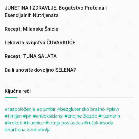
JUNETINA I ZDRAVLJE: Bogatstvo Proteina i
Esencijalnih Nutrijenata
Recept: Milanske Šnicle
Lekovita svojstva ČUVARKUĆE
Recept: TUNA SALATA
Da li unosite dovoljno SELENA?
Ključne reči
raspoloženje
djumbir
bezglutensko brašno
plavi
timijan
pir
antioksidansi
znojne žlezde
ruzmarin
kroketi
trudnice
letnja poslastica
ručak
soda
bikarbona
zubobolja