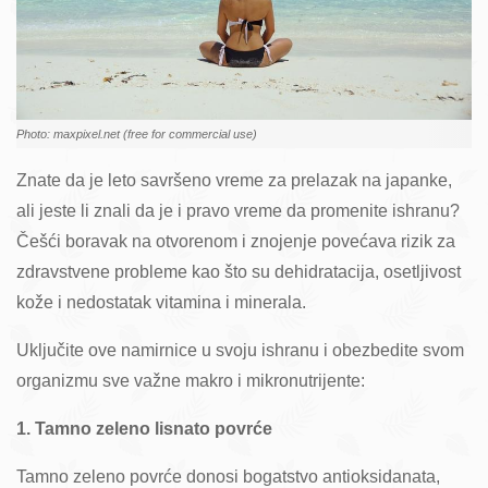
Photo: maxpixel.net (free for commercial use)
Znate da je leto savršeno vreme za prelazak na japanke,
ali jeste li znali da je i pravo vreme da promenite ishranu?
Češći boravak na otvorenom i znojenje povećava rizik za
zdravstvene probleme kao što su dehidratacija, osetljivost
kože i nedostatak vitamina i minerala.
Uključite ove namirnice u svoju ishranu i obezbedite svom
organizmu sve važne makro i mikronutrijente:
1. Tamno zeleno lisnato povrće
Tamno zeleno povrće donosi bogatstvo antioksidanata,