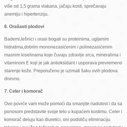
više od 1,5 grama vlakana, jačaju kosti, sprečavaju
anemiju i hipertenziju.
6. Orašasti plodovi
Bademi,lešnici i orasi bogati su proteinima, ugljenim
hidratima,dobrim mononezasićenim i polinezasićenim
masnim kiselinama koje čuvaju zdravlje srca, mineralima i
vitaminom E koji je jak antioksidant i usporava prevremeno
starenje kože. Preporučeno je uzimati šaku ovih plodova
dnevno.
7. Celer i komorač
Ovo povrće vam može pomoći da smanjite nadutost i da sa
ponosom predstavite svoje telo u kupaćem kostimu. Celer i
komorač deluju kao diuretici, oni podstiču eliminaciju