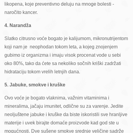
likopena, koje preventivno deluju na mnoge bolesti -
naročito kancer.
4. Narandža
Slatko citrusno voće bogato je kalijumom, mikronutrijentom
koji nam je neophodan tokom leta, a kojeg znojenjem
gubimo iz organizma i imaju visok procenat vode u sebi
oko 80%, tako da ćete sa nekoliko sočnih kriški zadržati
hidrataciju tokom vrelih letnjih dana.
5. Jabuke, smokve i kruške
Ovo voće je bogato vlaknima, važnim vitaminima i
mineralima, jačaju imunitet, odlične su za varenje. Jedite
neoljuštene jabuke i kruške da biste iskoristili sve hranljive
materije i uvek birajte domaće proizvode kad god ste u
mogućnosti. Dve sušene smokve srednje veličine sadrže