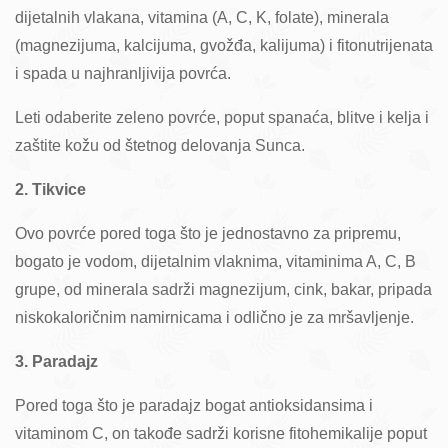
dijetalnih vlakana, vitamina (A, C, K, folate), minerala
(magnezijuma, kalcijuma, gvožđa, kalijuma) i fitonutrijenata
i spada u najhranljivija povrća.
Leti odaberite zeleno povrće, poput spanaća, blitve i kelja i
zaštite kožu od štetnog delovanja Sunca.
2. Tikvice
Ovo povrće pored toga što je jednostavno za pripremu,
bogato je vodom, dijetalnim vlaknima, vitaminima A, C, B
grupe, od minerala sadrži magnezijum, cink, bakar, pripada
niskokaloričnim namirnicama i odlično je za mršavljenje.
3. Paradajz
Pored toga što je paradajz bogat antioksidansima i
vitaminom C, on takođe sadrži korisne fitohemikalije poput