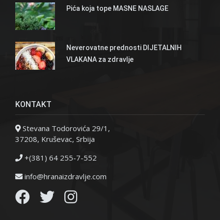
Pića koja tope MASNE NASLAGE
Neverovatne prednosti DIJETALNIH
VLAKANA za zdravlje
KONTAKT
Stevana Todorovića 29/1,
37208, Kruševac, Srbija
+(381) 64 255-7-552
info@hranaizdravlje.com