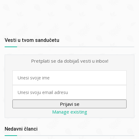
Vesti u tvom sandučetu
Pretplati se da dobijaš vesti u inbox!
First
name
Email
Manage existing
Nedavni članci