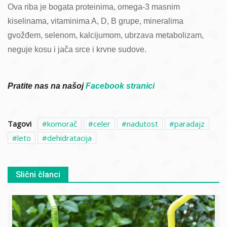
Ova riba je bogata proteinima, omega-3 masnim
kiselinama, vitaminima A, D, B grupe, mineralima
gvožđem, selenom, kalcijumom, ubrzava metabolizam,
neguje kosu i jača srce i krvne sudove.
Pratite nas na našoj
Facebook stranici
Tagovi
komorač
celer
nadutost
paradajz
leto
dehidratacija
Slični članci