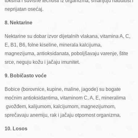
toksina i suvišne tečnosti iz organizma, smanjuju nadutost i
neprijatan osećaj.
8. Nektarine
Nektarine su dobar izvor dijetalnih vlakana, vitamina A, C,
E, B1, B6, folne kiseline, minerala kalcijuma,
magnezijuma, antioksidanata, poboljšavaju varenje, štite
srce, neguju kožu i jačaju imunitet.
9. Bobičasto voće
Bobice (borovnice, kupine, maline, jagode) su bogate
moćnim antioksidantima, vitaminom C, A, E, mineralima
gvožđem, kalijumom, kalcijumom, magnezijumom,
sprečavaju anemiju, rak i jačaju otpornost organizma.
10. Losos