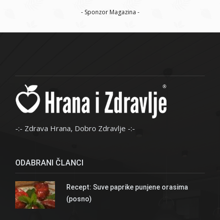
- Sponzor Magazina -
-:- Zdrava Hrana, Dobro Zdravlje -:-
ODABRANI ČLANCI
Recept: Suve paprike punjene orasima
(posno)