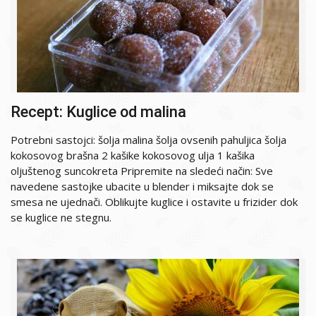
Recept: Kuglice od malina
Potrebni sastojci: šolja malina šolja ovsenih pahuljica šolja
kokosovog brašna 2 kašike kokosovog ulja 1 kašika
oljuštenog suncokreta Pripremite na sledeći način: Sve
navedene sastojke ubacite u blender i miksajte dok se
smesa ne ujednači. Oblikujte kuglice i ostavite u frizider dok
se kuglice ne stegnu.