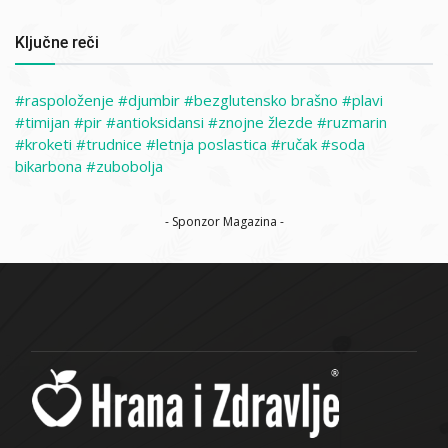
Ključne reči
raspoloženje
djumbir
bezglutensko brašno
plavi
timijan
pir
antioksidansi
znojne žlezde
ruzmarin
kroketi
trudnice
letnja poslastica
ručak
soda
bikarbona
zubobolja
- Sponzor Magazina -