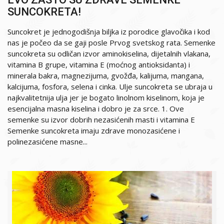
SUNCOKRETA!
Suncokret je jednogodišnja biljka iz porodice glavočika i kod
nas je počeo da se gaji posle Prvog svetskog rata. Semenke
suncokreta su odličan izvor aminokiselina, dijetalnih vlakana,
vitamina B grupe, vitamina E (moćnog antioksidanta) i
minerala bakra, magnezijuma, gvožđa, kalijuma, mangana,
kalcijuma, fosfora, selena i cinka. Ulje suncokreta se ubraja u
najkvalitetnija ulja jer je bogato linolnom kiselinom, koja je
esencijalna masna kiselina i dobro je za srce. 1. Ove
semenke su izvor dobrih nezasićenih masti i vitamina E
Semenke suncokreta imaju zdrave monozasićene i
polinezasićene masne...