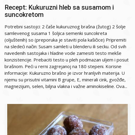
Recept: Kukuruzni hleb sa susamom i
suncokretom
Potrebni sastojci: 2 čaše kukuruznog brašna (žutog) 2 šolje
samlevenog susama 1 šoljica semenki suncokreta
(oljuštenih) so (preporuka je staviti pola kašičice) Pripremiti
na sledeći način: Susam samleti u blenderu ili secku. Od svih
navedenih sastojaka i hladne vode zamesiti testo mekše
konzistencije. Prebaciti testo u pleh podmazan uljem i posut
brašnom. Peći u rerni zagrejanoj na 180 stepeni. Korisne
informacije: Kukuruzno brašno je izvor hranljvih materija. U
njemu su prisutni vitamini B grupe, E, minerali cink, gvožđe,
magnezijum, selen, biljna vlakna i važne aminokiseline. Ova...