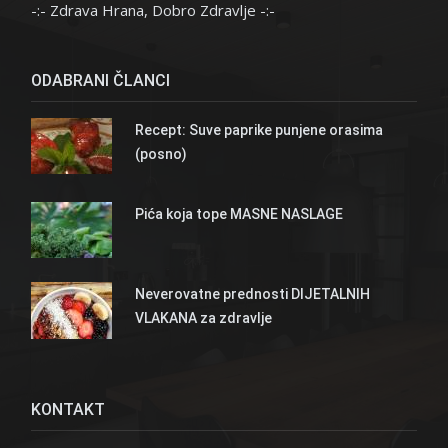
-:- Zdrava Hrana, Dobro Zdravlje -:-
ODABRANI ČLANCI
Recept: Suve paprike punjene orasima
(posno)
Pića koja tope MASNE NASLAGE
Neverovatne prednosti DIJETALNIH
VLAKANA za zdravlje
KONTAKT