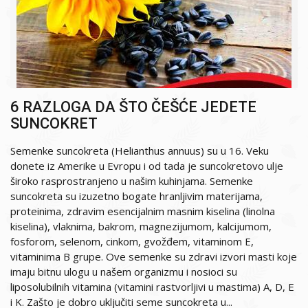
6 RAZLOGA DA ŠTO ČEŠĆE JEDETE
SUNCOKRET
Semenke suncokreta (Helianthus annuus) su u 16. Veku
donete iz Amerike u Evropu i od tada je suncokretovo ulje
široko rasprostranjeno u našim kuhinjama. Semenke
suncokreta su izuzetno bogate hranljivim materijama,
proteinima, zdravim esencijalnim masnim kiselina (linolna
kiselina), vlaknima, bakrom, magnezijumom, kalcijumom,
fosforom, selenom, cinkom, gvožđem, vitaminom E,
vitaminima B grupe. Ove semenke su zdravi izvori masti koje
imaju bitnu ulogu u našem organizmu i nosioci su
liposolubilnih vitamina (vitamini rastvorljivi u mastima) A, D, E
i K. Zašto je dobro uključiti seme suncokreta u...