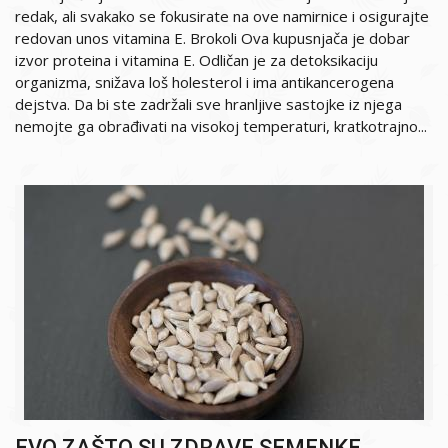
redak, ali svakako se fokusirate na ove namirnice i osigurajte
redovan unos vitamina E. Brokoli Ova kupusnjača je dobar
izvor proteina i vitamina E. Odličan je za detoksikaciju
organizma, snižava loš holesterol i ima antikancerogena
dejstva. Da bi ste zadržali sve hranljive sastojke iz njega
nemojte ga obrađivati na visokoj temperaturi, kratkotrajno...
EVO ZAŠTO SU ZDRAVE SEMENKE