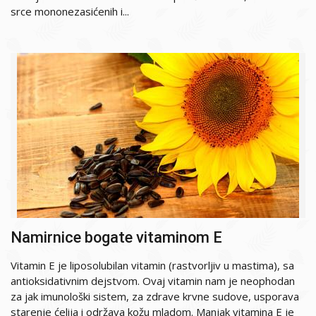
srce mononezasićenih i...
Namirnice bogate vitaminom E
Vitamin E je liposolubilan vitamin (rastvorljiv u mastima), sa
antioksidativnim dejstvom. Ovaj vitamin nam je neophodan
za jak imunološki sistem, za zdrave krvne sudove, usporava
starenje ćelija i održava kožu mladom. Manjak vitamina E je