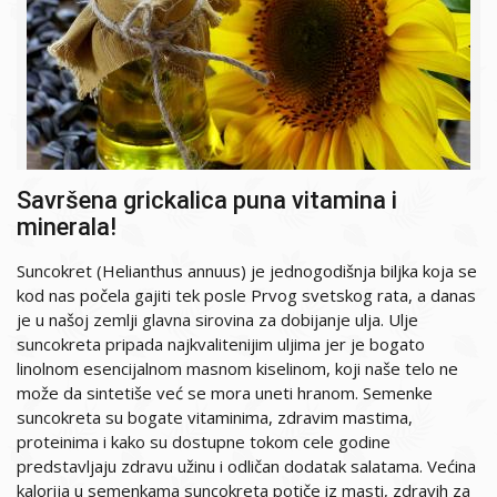
Savršena grickalica puna vitamina i
minerala!
Suncokret (Helianthus annuus) je jednogodišnja biljka koja se
kod nas počela gajiti tek posle Prvog svetskog rata, a danas
je u našoj zemlji glavna sirovina za dobijanje ulja. Ulje
suncokreta pripada najkvalitenijim uljima jer je bogato
linolnom esencijalnom masnom kiselinom, koji naše telo ne
može da sintetiše već se mora uneti hranom. Semenke
suncokreta su bogate vitaminima, zdravim mastima,
proteinima i kako su dostupne tokom cele godine
predstavljaju zdravu užinu i odličan dodatak salatama. Većina
kalorija u semenkama suncokreta potiče iz masti, zdravih za