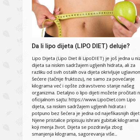
Da li lipo dijeta (LIPO DIET) deluje?
Lipo Dijeta (Lipo Diet ili LipoDIET) je još jedna u ni
dijeta sa niskim sadržajem ugljenih hidrata, ali za
razliku od svih ostalih ova dijeta okrivljuje uglavno
šećere (tačnije fruktozu), ne samo za povećanje
kilograma već i opšte zdravstveno stanje našeg
organizma. Detaljno o lipo dijeti možete pročitati 
oficijalnom sajtu: https://www.LipoDiet.com Lipo
dijeta, sa niskim sadržajem ugljenih hidrata i
potpuno bez šećera je jedna od najefikasnijih dijet
Njene pristalice pripisuju ishrani gubitak kilograma
koji menja život. Dijeta se pozdravlja zbog
smanjenja kilograma, sagorevanja više...