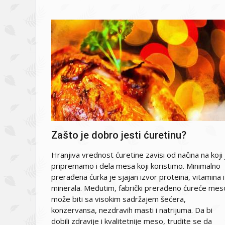
Zašto je dobro jesti ćuretinu?
Hranjiva vrednost ćuretine zavisi od načina na koji 
pripremamo i dela mesa koji koristimo. Minimalno
prerađena ćurka je sjajan izvor proteina, vitamina i
minerala. Međutim, fabrički prerađeno ćureće mes
može biti sa visokim sadržajem šećera,
konzervansa, nezdravih masti i natrijuma. Da bi
dobili zdravije i kvalitetnije meso, trudite se da