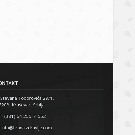
ONTAKT
Stevana Todorovića 29/1,
208, Kruševac, Srbija
+(381) 64 255-7-552
info@hranaizdravlje.com