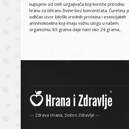
kupujete od onih uzgajivača koji koriste prirodnu
hranu za ishranu živine bez koncentrata. Ćuretina j
odličan izvor biloški vrednih proteina i esencijalnih
amninokiselina koji imaju važnu ulogu u našem
organizmu, 85 grama daje nam oko 24 grama...
-:- Zdrava Hrana, Dobro Zdravlje -:-