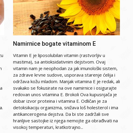
Namirnice bogate vitaminom E
zu
Vitamin E je liposolubilan vitamin (rastvorljiv u
mastima), sa antioksidativnim dejstvom. Ovaj
m
vitamin nam je neophodan za jak imunološki sistem,
za zdrave krvne sudove, usporava starenje ćelija i
održava kožu mladom. Manjak vitamina E je redak, ali
na
svakako se fokusirate na ove namirnice i osigurajte
redovan unos vitamina E. Brokoli Ova kupusnjača je
dobar izvor proteina i vitamina E. Odličan je za
a.
detoksikaciju organizma, snižava loš holesterol i ima
antikancerogena dejstva. Da bi ste zadržali sve
hranljive sastojke iz njega nemojte ga obrađivati na
visokoj temperaturi, kratkotrajno...