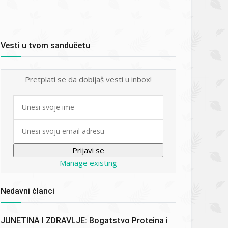
Vesti u tvom sandučetu
Pretplati se da dobijaš vesti u inbox!
First
name
Email
Manage existing
Nedavni članci
JUNETINA I ZDRAVLJE: Bogatstvo Proteina i