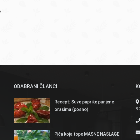
e
ODABRANI ČLANCI
K
Recept: Suve paprike punjene
37
orasima (posno)
Pića koja tope MASNE NASLAGE