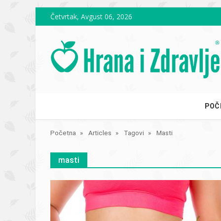
Skip to main content
Četvrtak, Avgust 06, 2026
POČ
Početna
Articles
Tagovi
Masti
masti