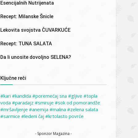
Esencijalnih Nutrijenata
Recept: Milanske Šnicle
Lekovita svojstva ČUVARKUĆE
Recept: TUNA SALATA
Da li unosite dovoljno SELENA?
Ključne reči
kari
kandida
poremećaj sna
gljive
topla
voda
paradajz
smiruje
sok od pomorandže
mršavljenje
anemija
malina
zelena salata
sarmice
ledeni čaj
krtolasto povrće
- Sponzor Magazina -