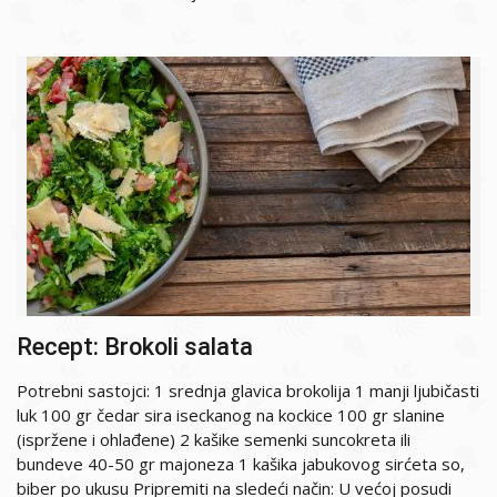
Recept: Brokoli salata
Potrebni sastojci: 1 srednja glavica brokolija 1 manji ljubičasti
luk 100 gr čedar sira iseckanog na kockice 100 gr slanine
(ispržene i ohlađene) 2 kašike semenki suncokreta ili
bundeve 40-50 gr majoneza 1 kašika jabukovog sirćeta so,
biber po ukusu Pripremiti na sledeći način: U većoj posudi