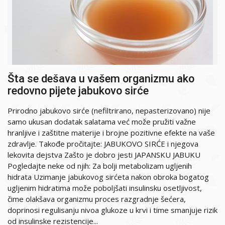
Šta se dešava u vašem organizmu ako
redovno pijete jabukovo sirće
Prirodno jabukovo sirće (nefiltrirano, nepasterizovano) nije
samo ukusan dodatak salatama već može pružiti važne
hranljive i zaštitne materije i brojne pozitivne efekte na vaše
zdravlje. Takođe pročitajte: JABUKOVO SIRĆE i njegova
lekovita dejstva Zašto je dobro jesti JAPANSKU JABUKU
Pogledajte neke od njih: Za bolji metabolizam ugljenih
hidrata Uzimanje jabukovog sirćeta nakon obroka bogatog
ugljenim hidratima može poboljšati insulinsku osetljivost,
čime olakšava organizmu proces razgradnje šećera,
doprinosi regulisanju nivoa glukoze u krvi i time smanjuje rizik
od insulinske rezistencije...