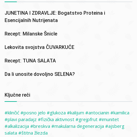
JUNETINA I ZDRAVLJE: Bogatstvo Proteina i
Esencijalnih Nutrijenata
Recept: Milanske Šnicle
Lekovita svojstva ČUVARKUĆE
Recept: TUNA SALATA
Da li unosite dovoljno SELENA?
Ključne reči
klinčić
posno jelo
glukoza
kalijum
antocianin
kamilica
plavi paradajz
fizička aktivnost
grejpfrut
imunitet
alkalizacija
breskva
makularna degeneracija
ajsberg
salata
štitna žlezda