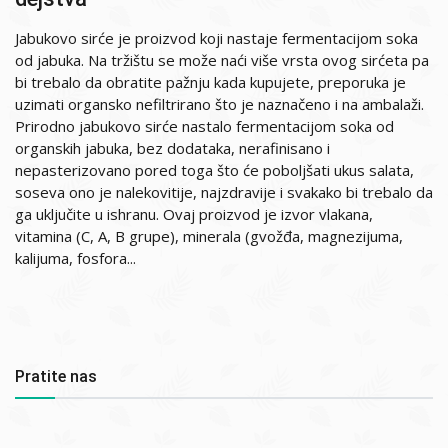
Jabukovo sirće je proizvod koji nastaje fermentacijom soka
od jabuka. Na tržištu se može naći više vrsta ovog sirćeta pa
bi trebalo da obratite pažnju kada kupujete, preporuka je
uzimati organsko nefiltrirano što je naznačeno i na ambalaži.
Prirodno jabukovo sirće nastalo fermentacijom soka od
organskih jabuka, bez dodataka, nerafinisano i
nepasterizovano pored toga što će poboljšati ukus salata,
soseva ono je nalekovitije, najzdravije i svakako bi trebalo da
ga uključite u ishranu. Ovaj proizvod je izvor vlakana,
vitamina (C, A, B grupe), minerala (gvožđa, magnezijuma,
kalijuma, fosfora...
Pratite nas