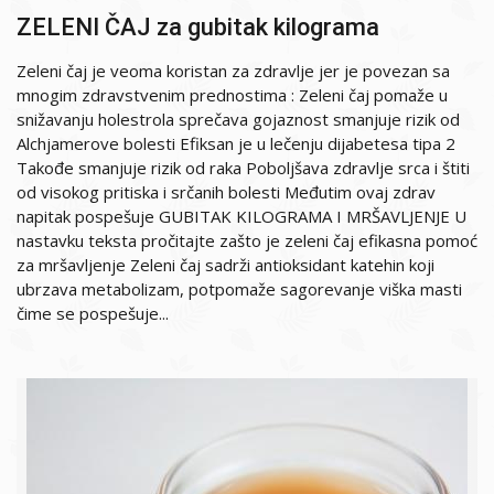
ZELENI ČAJ za gubitak kilograma
Zeleni čaj je veoma koristan za zdravlje jer je povezan sa
mnogim zdravstvenim prednostima : Zeleni čaj pomaže u
snižavanju holestrola sprečava gojaznost smanjuje rizik od
Alchjamerove bolesti Efiksan je u lečenju dijabetesa tipa 2
Takođe smanjuje rizik od raka Poboljšava zdravlje srca i štiti
od visokog pritiska i srčanih bolesti Međutim ovaj zdrav
napitak pospešuje GUBITAK KILOGRAMA I MRŠAVLJENJE U
nastavku teksta pročitajte zašto je zeleni čaj efikasna pomoć
za mršavljenje Zeleni čaj sadrži antioksidant katehin koji
ubrzava metabolizam, potpomaže sagorevanje viška masti
čime se pospešuje...