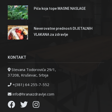
Pića koja tope MASNE NASLAGE
Neverovatne prednosti DIJETALNIH
VLAKANA za zdravlje
KONTAKT
Stevana Todorovića 29/1,
37208, Kruševac, Srbija
+(381) 64 255-7-552
info@hranaizdravlje.com