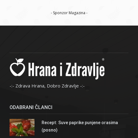
- Sponzor Magazina -
-:- Zdrava Hrana, Dobro Zdravlje -:-
ODABRANI ČLANCI
Recept: Suve paprike punjene orasima
(posno)