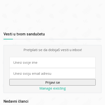
Vesti u tvom sandučetu
Pretplati se da dobijaš vesti u inbox!
First
name
Email
Manage existing
Nedavni članci