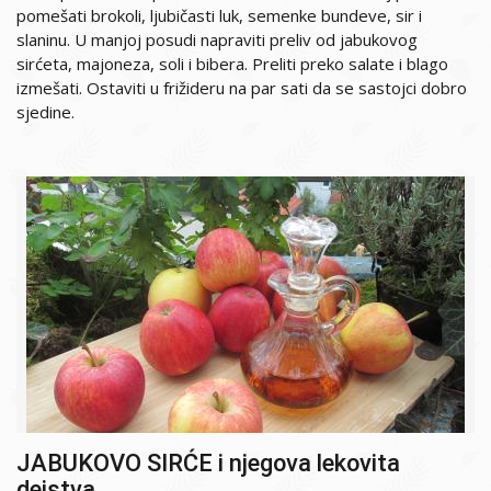
pomešati brokoli, ljubičasti luk, semenke bundeve, sir i
slaninu. U manjoj posudi napraviti preliv od jabukovog
sirćeta, majoneza, soli i bibera. Preliti preko salate i blago
izmešati. Ostaviti u frižideru na par sati da se sastojci dobro
sjedine.
JABUKOVO SIRĆE i njegova lekovita
dejstva