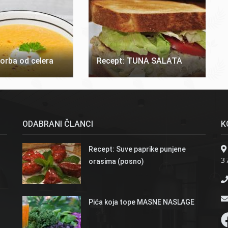
orba od celera
Recept: TUNA SALATA
ODABRANI ČLANCI
K
Recept: Suve paprike punjene
37
orasima (posno)
Pića koja tope MASNE NASLAGE