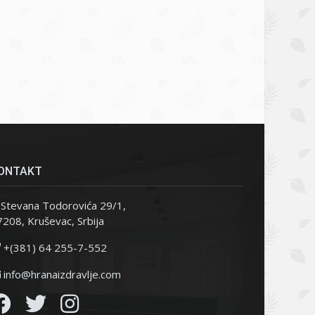
ONTAKT
Stevana Todorovića 29/1,
208, Kruševac, Srbija
+(381) 64 255-7-552
info@hranaizdravlje.com