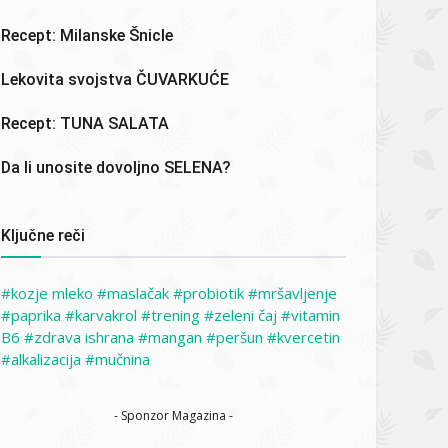
Recept: Milanske Šnicle
Lekovita svojstva ČUVARKUĆE
Recept: TUNA SALATA
Da li unosite dovoljno SELENA?
Ključne reči
kozje mleko
maslačak
probiotik
mršavljenje
paprika
karvakrol
trening
zeleni čaj
vitamin
B6
zdrava ishrana
mangan
peršun
kvercetin
alkalizacija
mučnina
- Sponzor Magazina -