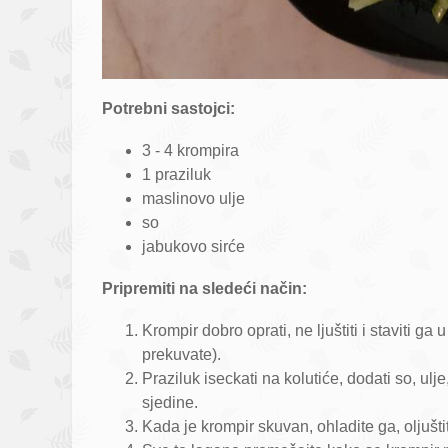
Potrebni sastojci:
3 - 4 krompira
1 praziluk
maslinovo ulje
so
jabukovo sirće
Pripremiti na sledeći način:
Krompir dobro oprati, ne ljuštiti i staviti g
prekuvate).
Praziluk iseckati na kolutiće, dodati so, ulj
sjedine.
Kada je krompir skuvan, ohladite ga, oljušti