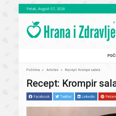
Skip to main content
Petak, Avgust 07, 2026
POČ
Početna
Articles
Recept: Krompir salata
Recept: Krompir sal
Facebook
Twitter
Linkedin
Pinter
Image