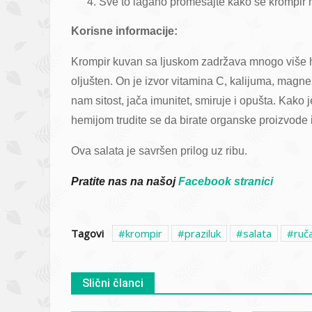
Sve to lagano promešajte kako se krompir ne 
Korisne informacije:
Krompir kuvan sa ljuskom zadržava mnogo više hr
oljušten. On je izvor vitamina C, kalijuma, mag
nam sitost, jača imunitet, smiruje i opušta. Kako
hemijom trudite se da birate organske proizvode 
Ova salata je savršen prilog uz ribu.
Pratite nas na našoj
Facebook stranici
Tagovi
krompir
praziluk
salata
ruč
Slični članci