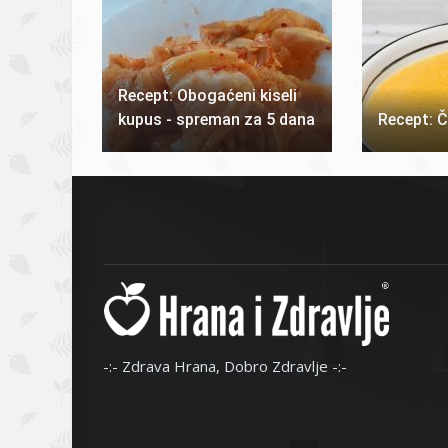
Recept: Obogaćeni kiseli
kupus - spreman za 5 dana
Recept: Č
-:- Zdrava Hrana, Dobro Zdravlje -:-