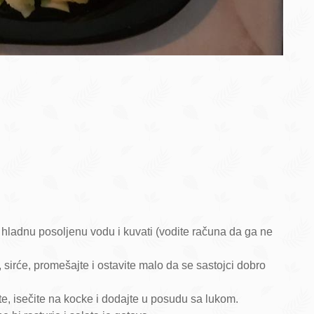
a u hladnu posoljenu vodu i kuvati (vodite računa da ga ne
e, sirće, promešajte i ostavite malo da se sastojci dobro
te, isečite na kocke i dodajte u posudu sa lukom.