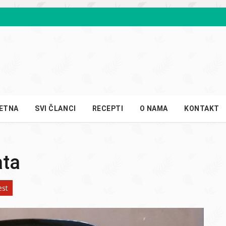
ETNA
SVI ČLANCI
RECEPTI
O NAMA
KONTAKT
ata
est