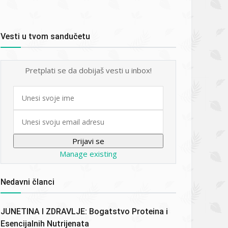
Vesti u tvom sandučetu
Pretplati se da dobijaš vesti u inbox!
First
name
Email
Manage existing
Nedavni članci
JUNETINA I ZDRAVLJE: Bogatstvo Proteina i
Esencijalnih Nutrijenata