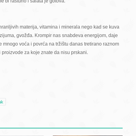
bi rasturio i salata je gotova.
anljivih materija, vitamina i minerala nego kad se kuva
nezijuma, gvožđa. Krompir nas snabdeva energijom, daje
 je mnogo voća i povrća na tržištu danas tretirano raznom
i proizvode za koje znate da nisu prskani.
ak