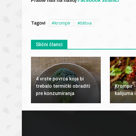
Pratite nas na našoj
Facebook stranici
Tagovi
krompir
blitva
Slični članci
4 vrste povrća koja bi
trebalo termički obraditi
Krompir -
pre konzumiranja
kalijuma 