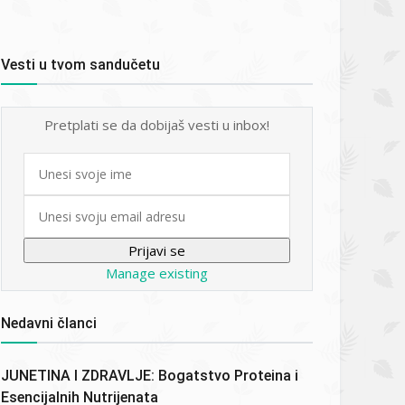
Vesti u tvom sandučetu
Pretplati se da dobijaš vesti u inbox!
First
name
Email
Manage existing
Nedavni članci
JUNETINA I ZDRAVLJE: Bogatstvo Proteina i
Esencijalnih Nutrijenata