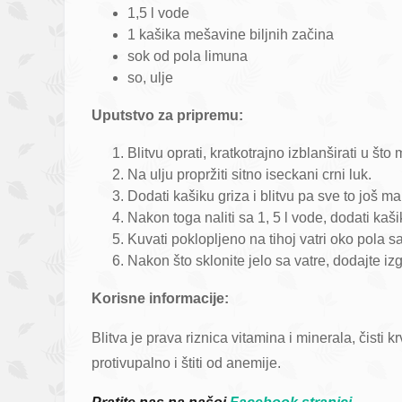
1,5 l vode
1 kašika mešavine biljnih začina
sok od pola limuna
so, ulje
Uputstvo za pripremu:
Blitvu oprati, kratkotrajno izblanširati u što 
Na ulju propržiti sitno iseckani crni luk.
Dodati kašiku griza i blitvu pa sve to još ma
Nakon toga naliti sa 1, 5 l vode, dodati kaš
Kuvati poklopljeno na tihoj vatri oko pola sa
Nakon što sklonite jelo sa vatre, dodajte izg
Korisne informacije:
Blitva je prava riznica vitamina i minerala, čisti 
protivupalno i štiti od anemije.