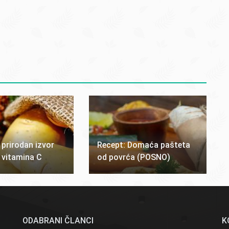
 prirodan izvor
Recept: Domaća pašteta
i vitamina C
od povrća (POSNO)
ODABRANI ČLANCI
K