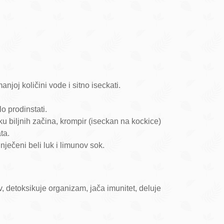
manjoj količini vode i sitno iseckati.
lo prodinstati.
iku biljnih začina, krompir (iseckan na kockice)
ta.
nječeni beli luk i limunov sok.
krv, detoksikuje organizam, jača imunitet, deluje