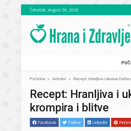
Skip to main content
Četvrtak, Avgust 06, 2026
POČ
Početna
Articles
Recept: Hranljiva i ukusna čorba o
Recept: Hranljiva i 
krompira i blitve
Facebook
Twitter
Linkedin
Pinter