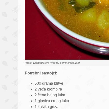
Photo: wikimedia.org (free for commercial use)
Potrebni sastojci:
500 grama blitve
2 veća krompira
2 čena belog luka
1 glavica crnog luka
1 kašika griza