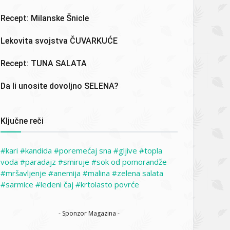
Recept: Milanske Šnicle
Lekovita svojstva ČUVARKUĆE
Recept: TUNA SALATA
Da li unosite dovoljno SELENA?
Ključne reči
kari
kandida
poremećaj sna
gljive
topla
voda
paradajz
smiruje
sok od pomorandže
mršavljenje
anemija
malina
zelena salata
sarmice
ledeni čaj
krtolasto povrće
- Sponzor Magazina -