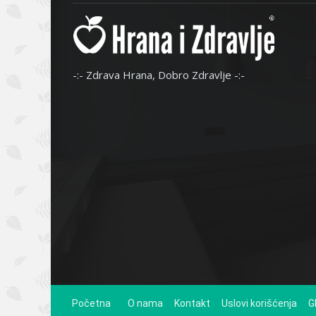
-:- Zdrava Hrana, Dobro Zdravlje -:-
Početna
O nama
Kontakt
Uslovi korišćenja
G