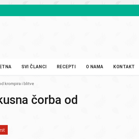
ETNA
SVI ČLANCI
RECEPTI
O NAMA
KONTAKT
d krompira i blitve
ukusna čorba od
est