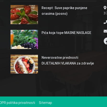
Recept: Suve paprike punjene
37
orasima (posno)
Pića koja tope MASNE NASLAGE
Neverovatne prednosti
DIJETALNIH VLAKANA za zdravlje
DPR politika privatnosti
Sitemap