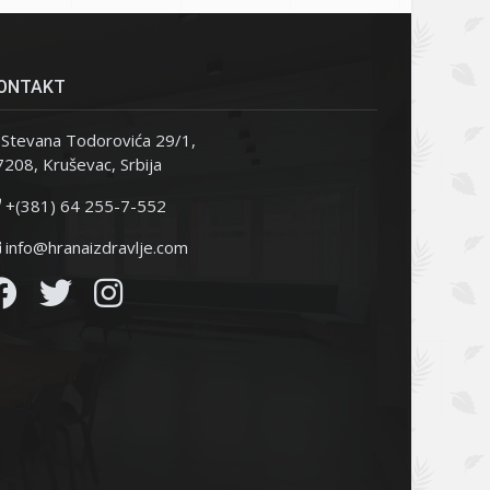
ONTAKT
Stevana Todorovića 29/1,
208, Kruševac, Srbija
+(381) 64 255-7-552
info@hranaizdravlje.com