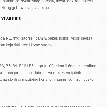
d namirnica životinjskog porekla, mesa, dok kod povrća
velikog gubitka ovog vitamina.
 vitamina
aje 1,7mg, sadrže i tiamin, bakar, fosfor i visok sadržaj
om koja štiti srce i krvne sudove.
 B3, B5, B9, B12 i B6 koga u 100gr ima 0,6mg, mineralima
 vrednim proteinima, dobrim izvorom esencijalnih
ma što ih čini izutetno korisnom namirnicom za ljudsko