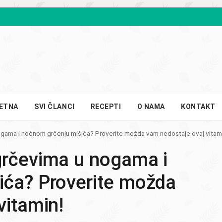
ETNA
SVI ČLANCI
RECEPTI
O NAMA
KONTAKT
gama i noćnom grčenju mišića? Proverite možda vam nedostaje ovaj vitam
grčevima u nogama i
ića? Proverite možda
vitamin!