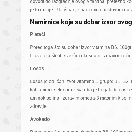
dovodi do razgradnje ovog vitamina, pretežno ko
je to manje. Blanširanje namirnica ne dovodi do 
Namirnice koje su dobar izvor ovog
Pistaći
Pored toga što su dobar izvor vitamina B6, 100gr d
fitosterola što ih sve čini ukusnom i zdravom užin
Losos
Losos je odličan izvor vitamina B grupe: B1, B2,
kalijumom, selenom. Ova riba je bogata biološki
aminokiselina i zdravim omega-3 masnim kiselina
zdravlje.
Avokado