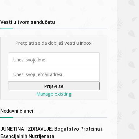
Vesti u tvom sandučetu
Pretplati se da dobijaš vesti u inbox!
First
name
Email
Manage existing
Nedavni članci
JUNETINA I ZDRAVLJE: Bogatstvo Proteina i
Esencijalnih Nutrijenata