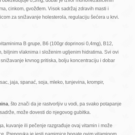
m obezebdjuje 0,3mg, dobar je izvor mononezasićenih
ima, cinkom, gvožđem. Visok sadržaj zdravih masti i
com za snižavanje holesterola, regulaciju šećera u krvi.
vitaminima B grupe, B6 (100gr doprinosi 0,4mg), B12,
iljnim vlaknima i složenim ugljenim hidratima. Svi ovi
snižavanje krvnog pritiska, bolju koncentraciju i dobar
asac, jaja, spanać, soja, mleko, tunjevina, krompir,
mina
, što znači da je rastvorljiv u vodi, pa svako potapanje
 sadrže, može dovesti do njegovog gubitka.
, kuvanje ili pečenje razgrađuje ovaj vitamin i može
ice. Preporuka je jesti namirnice bogate ovim vitaminom