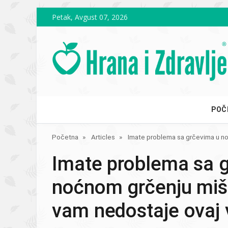
Skip to main content
Petak, Avgust 07, 2026
POČ
Početna
Articles
Imate problema sa grčevima u no
Imate problema sa 
noćnom grčenju miš
vam nedostaje ovaj 