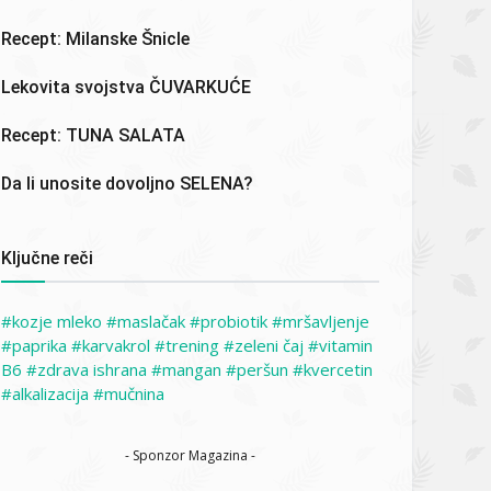
Recept: Milanske Šnicle
Lekovita svojstva ČUVARKUĆE
Recept: TUNA SALATA
Da li unosite dovoljno SELENA?
Ključne reči
kozje mleko
maslačak
probiotik
mršavljenje
paprika
karvakrol
trening
zeleni čaj
vitamin
B6
zdrava ishrana
mangan
peršun
kvercetin
alkalizacija
mučnina
- Sponzor Magazina -