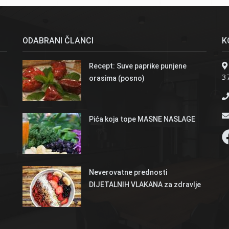
ODABRANI ČLANCI
K
Recept: Suve paprike punjene
37
orasima (posno)
Pića koja tope MASNE NASLAGE
Neverovatne prednosti
DIJETALNIH VLAKANA za zdravlje