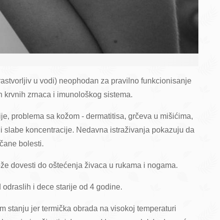
(rastvorljiv u vodi) neophodan za pravilno funkcionisanje
 krvnih zrnaca i imunološkog sistema.
e, problema sa kožom - dermatitisa, grčeva u mišićima,
 i slabe koncentracije. Nedavna istraživanja pokazuju da
čane bolesti.
e dovesti do oštećenja živaca u rukama i nogama.
draslih i dece starije od 4 godine.
m stanju jer termička obrada na visokoj temperaturi