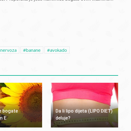
nervoza
banane
avokado
e bogate
Da li lipo dijeta (LIPO DIET)
m E
deluje?