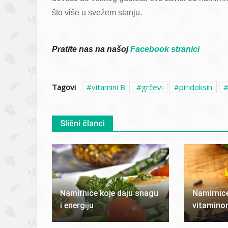
što više u svežem stanju.
Pratite nas na našoj
Facebook stranici
Tagovi
vitamini B
grčevi
piridoksin
Slični članci
Namirnice koje daju snagu
Namirnic
i energiju
vitamino