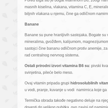
Pored toga što je bogat vitaminom B6, 100gr na
masnih kiselina, vlakana, vitamina C, E, mineral
biljnih vlakana u njemu, čine ga odličnom namirni
Banane
Banane su pune hranljivih sastojaka. Bogate su 
mineralima, gvožđem, kalijumom, magnezijumom, b
sastojci čine bananu odličnom protiv anemije, za 
rad centralnog nervnog sistema.
Ostali prirodni izvori vitamina B6 su
: pivski kv
svinjetina, pileće belo meso.
Ovaj vitamin pripada grupi
hidrosolubilnih vita
u vodi, pranje, kuvanje u vodi namirnica koje ga
Termička obrada takođe negativno deluje na njega
dovesti do velikog gubitka, ovo zavisi od namirn