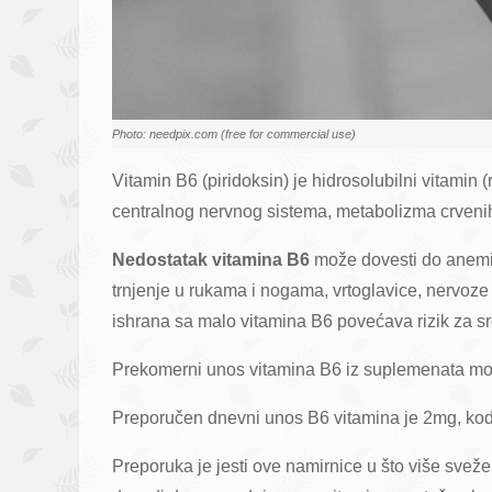
Photo: needpix.com (free for commercial use)
Vitamin B6 (piridoksin) je hidrosolubilni vitamin 
centralnog nervnog sistema, metabolizma crvenih
Nedostatak vitamina B6
može dovesti do anemij
trnjenje u rukama i nogama, vrtoglavice, nervoze
ishrana sa malo vitamina B6 povećava rizik za sr
Prekomerni unos vitamina B6 iz suplemenata mož
Preporučen dnevni unos B6 vitamina je 2mg, kod o
Preporuka je jesti ove namirnice u što više sveže