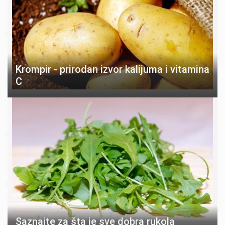
Krompir - prirodan izvor kalijuma i vitamina
C
Saznajte za šta je sve dobra rukola