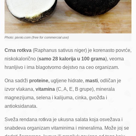
Photo: pixnio.com (free for commercial use)
Crna rotkva
(Raphanus sativus niger) je korenasto povrće,
niskokalorično (
samo 28 kalorija u 100 grama
), veoma
hranljivo i ima blagotvorno dejstvo na ceo organizam.
Ona sadrži
proteine,
ugljene hidrate,
masti
, odličan je
izvor vlakana,
vitamina
(C, A, E, B grupe), minerala
magnezijuma, selena i kalijuma, cinka, gvožđa i
antioksidanata.
Sveža rendana rotkva je ukusna salata koja osvežava i
snabdeva organizam vitaminima i mineralima. Može joj se