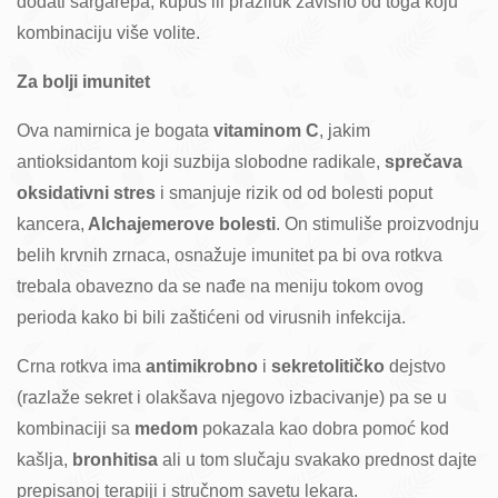
dodati šargarepa, kupus ili praziluk zavisno od toga koju
kombinaciju više volite.
Za bolji imunitet
Ova namirnica je bogata
vitaminom C
, jakim
antioksidantom koji suzbija slobodne radikale,
sprečava
oksidativni stres
i smanjuje rizik od od bolesti poput
kancera,
Alchajemerove bolesti
. On stimuliše proizvodnju
belih krvnih zrnaca, osnažuje imunitet pa bi ova rotkva
trebala obavezno da se nađe na meniju tokom ovog
perioda kako bi bili zaštićeni od virusnih infekcija.
Crna rotkva ima
antimikrobno
i
sekretolitičko
dejstvo
(razlaže sekret i olakšava njegovo izbacivanje) pa se u
kombinaciji sa
medom
pokazala kao dobra pomoć kod
kašlja,
bronhitisa
ali u tom slučaju svakako prednost dajte
prepisanoj terapiji i stručnom savetu lekara.