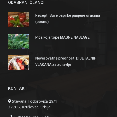
ODABRANI ČLANCI
Recept: Suve paprike punjene orasima
(posno)
Pića koja tope MASNE NASLAGE
Neverovatne prednosti DIJETALNIH
VLAKANA za zdravlje
KONTAKT
Stevana Todorovića 29/1,
37208, Kruševac, Srbija
+(381) 64 255-7-552