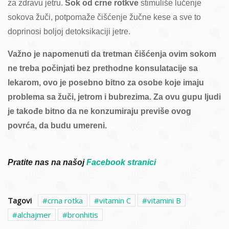
za zdravu jetru.
Sok od crne rotkve
stimuliše lučenje
sokova žuči, potpomaže čišćenje žučne kese a sve to
doprinosi boljoj detoksikaciji jetre.
Važno je napomenuti da tretman čišćenja ovim sokom
ne treba počinjati bez prethodne konsulatacije sa
lekarom, ovo je posebno bitno za osobe koje imaju
problema sa žuči, jetrom i bubrezima. Za ovu gupu ljudi
je takođe bitno da ne konzumiraju previše ovog
povrća, da budu umereni.
Pratite nas na našoj
Facebook stranici
Tagovi
crna rotka
vitamin C
vitamini B
alchajmer
bronhitis