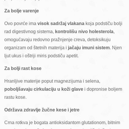
Za bolje varenje
Ovo povrće ima
visok sadržaj vlakana
koja podstiču bolji
rad digestivnog sistema,
kontrolišu nivo holesterola
,
omogućavaju redovno pražnjenje creva, detoksikuju
organizam od štetnih materija i
jačaju imuni sistem
. Njen
ljut ukus i oštriji miris podstiču apetit.
Za bolji rast kose
Hranljive materije poput magnezijuma i selena,
poboljšavaju cirkulaciju u koži glave
i dopronise boljem
rastu kose.
Održava zdravlje žučne kese i jetre
Crna rotkva je bogata antioksidantom glutationom, bitnim