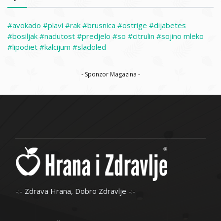
avokado
plavi
rak
brusnica
ostrige
dijabetes
bosiljak
nadutost
predjelo
so
citrulin
sojino mleko
lipodiet
kalcijum
sladoled
- Sponzor Magazina -
-:- Zdrava Hrana, Dobro Zdravlje -:-