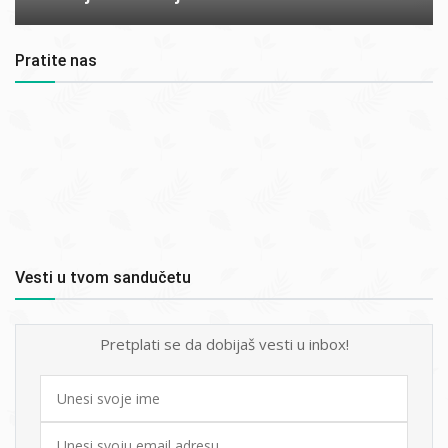
Pratite nas
Vesti u tvom sandučetu
Pretplati se da dobijaš vesti u inbox!
First
name
Email