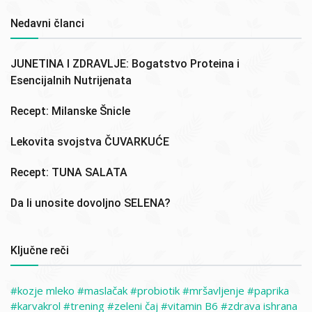
Nedavni članci
JUNETINA I ZDRAVLJE: Bogatstvo Proteina i
Esencijalnih Nutrijenata
Recept: Milanske Šnicle
Lekovita svojstva ČUVARKUĆE
Recept: TUNA SALATA
Da li unosite dovoljno SELENA?
Ključne reči
kozje mleko
maslačak
probiotik
mršavljenje
paprika
karvakrol
trening
zeleni čaj
vitamin B6
zdrava ishrana