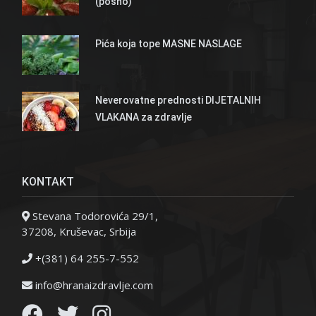
(posno)
Pića koja tope MASNE NASLAGE
Neverovatne prednosti DIJETALNIH
VLAKANA za zdravlje
KONTAKT
Stevana Todorovića 29/1,
37208, Kruševac, Srbija
+(381) 64 255-7-552
info@hranaizdravlje.com