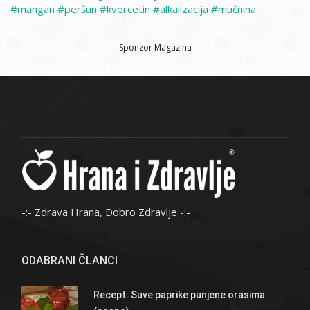
mangan
peršun
kvercetin
alkalizacija
mučnina
- Sponzor Magazina -
-:- Zdrava Hrana, Dobro Zdravlje -:-
ODABRANI ČLANCI
Recept: Suve paprike punjene orasima