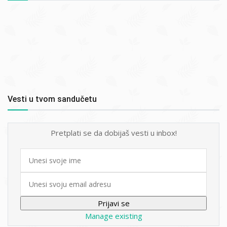
Vesti u tvom sandučetu
Pretplati se da dobijaš vesti u inbox!
First
name
Email
Manage existing