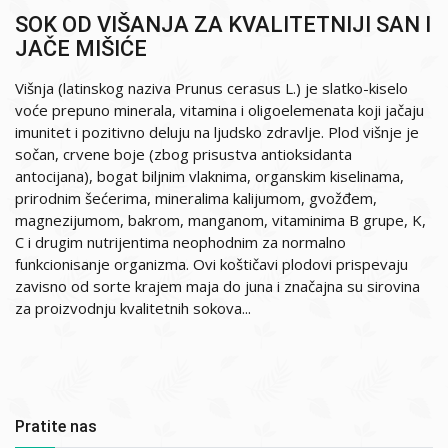
SOK OD VIŠANJA ZA KVALITETNIJI SAN I
JAČE MIŠIĆE
Višnja (latinskog naziva Prunus cerasus L.) je slatko-kiselo
voće prepuno minerala, vitamina i oligoelemenata koji jačaju
imunitet i pozitivno deluju na ljudsko zdravlje. Plod višnje je
sočan, crvene boje (zbog prisustva antioksidanta
antocijana), bogat biljnim vlaknima, organskim kiselinama,
prirodnim šećerima, mineralima kalijumom, gvožđem,
magnezijumom, bakrom, manganom, vitaminima B grupe, K,
C i drugim nutrijentima neophodnim za normalno
funkcionisanje organizma. Ovi koštičavi plodovi prispevaju
zavisno od sorte krajem maja do juna i značajna su sirovina
za proizvodnju kvalitetnih sokova...
Pratite nas